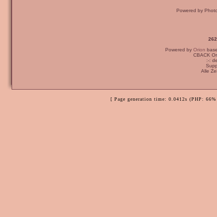
Powered by Phot
262
Powered by
Orion
bas
CBACK Ori
:-: 
Supp
Alle Z
[ Page generation time: 0.0412s (PHP: 66% 