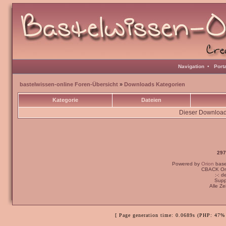
Navigation
•
Port
bastelwissen-online Foren-Übersicht
»
Downloads Kategorien
Kategorie
Dateien
Dieser Downloadb
297
Powered by
Orion
bas
CBACK Ori
:-: 
Supp
Alle Z
[ Page generation time: 0.0689s (PHP: 47% 