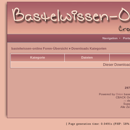
Navigation
•
Port
bastelwissen-online Foren-Übersicht
»
Downloads Kategorien
Kategorie
Dateien
Dieser Downloadb
297
Powered by
Orion
bas
CBACK Ori
:-: 
Supp
Alle Z
[ Page generation time: 0.0491s (PHP: 58% 