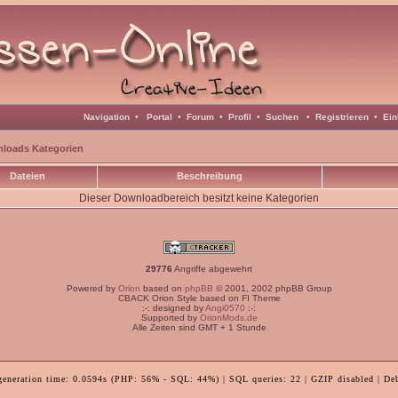
Navigation
•
Portal
•
Forum
•
Profil
•
Suchen
•
Registrieren
•
Ein
loads Kategorien
Dateien
Beschreibung
Dieser Downloadbereich besitzt keine Kategorien
29776
Angriffe abgewehrt
Powered by
Orion
based on
phpBB
© 2001, 2002 phpBB Group
CBACK Orion Style based on FI Theme
:-: designed by
Angi0570
:-:
Supported by
OrionMods.de
Alle Zeiten sind GMT + 1 Stunde
generation time: 0.0594s (PHP: 56% - SQL: 44%) | SQL queries: 22 | GZIP disabled | De