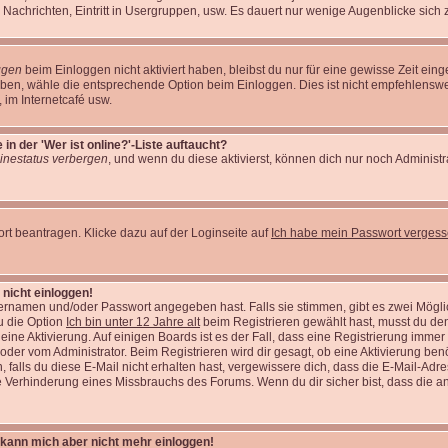
 Nachrichten, Eintritt in Usergruppen, usw. Es dauert nur wenige Augenblicke sich zu 
ggen
beim Einloggen nicht aktiviert haben, bleibst du nur für eine gewisse Zeit ei
eiben, wähle die entsprechende Option beim Einloggen. Dies ist nicht empfehlens
t, im Internetcafé usw.
n der 'Wer ist online?'-Liste auftaucht?
inestatus verbergen
, und wenn du diese aktivierst, können dich nur noch Administr
t beantragen. Klicke dazu auf der Loginseite auf
Ich habe mein Passwort verges
 nicht einloggen!
zernamen und/oder Passwort angegeben hast. Falls sie stimmen, gibt es zwei Möglic
u die Option
Ich bin unter 12 Jahre alt
beim Registrieren gewählt hast, musst du de
t eine Aktivierung. Auf einigen Boards ist es der Fall, dass eine Registrierung immer
oder vom Administrator. Beim Registrieren wird dir gesagt, ob eine Aktivierung benö
falls du diese E-Mail nicht erhalten hast, vergewissere dich, dass die E-Mail-Adre
e Verhinderung eines Missbrauchs des Forums. Wenn du dir sicher bist, dass die an
t, kann mich aber nicht mehr einloggen!