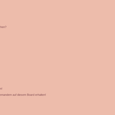
chen?
n!
jemandem auf diesem Board erhalten!