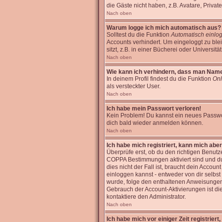
die Gäste nicht haben, z.B. Avatare, Private
Nach oben
Warum logge ich mich automatisch aus?
Solltest du die Funktion
Automatisch einlo
Accounts verhindert. Um eingeloggt zu bl
sitzt, z.B. in einer Bücherei oder Universitä
Nach oben
Wie kann ich verhindern, dass man Name i
In deinem Profil findest du die Funktion
Onl
als versteckter User.
Nach oben
Ich habe mein Passwort verloren!
Kein Problem! Du kannst ein neues Passwor
dich bald wieder anmelden können.
Nach oben
Ich habe mich registriert, kann mich aber
Überprüfe erst, ob du den richtigen Benut
COPPA Bestimmungen aktiviert sind und d
dies nicht der Fall ist, braucht dein Accoun
einloggen kannst - entweder von dir selbst 
wurde, folge den enthaltenen Anweisungen, 
Gebrauch der Account-Aktivierungen ist di
kontaktiere den Administrator.
Nach oben
Ich habe mich vor einiger Zeit registrier