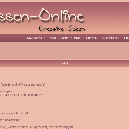
Navigation
•
Portal
•
Forum
•
Profil
•
Suchen
•
Registrieren
•
Ein
FAQ
Wer ist online?'-Liste auftaucht?
einloggen!
mich aber nicht mehr einloggen!
t immer noch falsch!
amen anzeigen?
icke, werde ich dazu aufgefordert, mich einzuloggen!