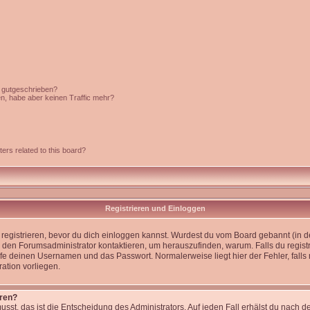
c gutgeschrieben?
en, habe aber keinen Traffic mehr?
ers related to this board?
Registrieren und Einloggen
st registrieren, bevor du dich einloggen kannst. Wurdest du vom Board gebannt (in 
 den Forumsadministrator kontaktieren, um herauszufinden, warum. Falls du registr
e deinen Usernamen und das Passwort. Normalerweise liegt hier der Fehler, falls n
ation vorliegen.
eren?
usst, das ist die Entscheidung des Administrators. Auf jeden Fall erhälst du nach d