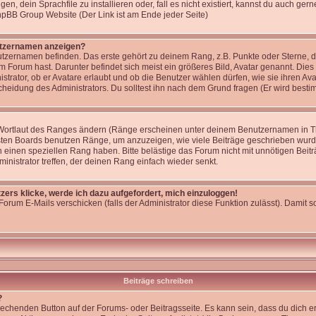
, dein Sprachfile zu installieren oder, fall es nicht existiert, kannst du auch ge
phpBB Group Website (Der Link ist am Ende jeder Seite)
utzernamen anzeigen?
tzernamen befinden. Das erste gehört zu deinem Rang, z.B. Punkte oder Sterne, di
 Forum hast. Darunter befindet sich meist ein größeres Bild, Avatar genannt. Dies
strator, ob er Avatare erlaubt und ob die Benutzer wählen dürfen, wie sie ihren 
cheidung des Administrators. Du solltest ihn nach dem Grund fragen (Er wird best
 Wortlaut des Ranges ändern (Ränge erscheinen unter deinem Benutzernamen in T
isten Boards benutzen Ränge, um anzuzeigen, wie viele Beiträge geschrieben wurd
 einen speziellen Rang haben. Bitte belästige das Forum nicht mit unnötigen Bei
ministrator treffen, der deinen Rang einfach wieder senkt.
zers klicke, werde ich dazu aufgefordert, mich einzuloggen!
Forum E-Mails verschicken (falls der Administrator diese Funktion zulässt). Damit
Beiträge schreiben
?
rechenden Button auf der Forums- oder Beitragsseite. Es kann sein, dass du dich er