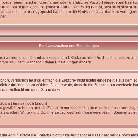
entweder einen falschen Usernamen oder ein falsches Psswort eingegeben hast (üb
ator hat deinen Account gelöscht. Falls letzteres der Fall ist, hast du vielleicht m
er löschen, die nichts gepostet haben, um die Größe der Datenbank zu verringern.
onen.
Benutzerangaben und Einstellungen
 bist) werden in der Datenbank gespeichert. Klicke auf den
Profil
-Link, um sie zu än
Style ab). Damit kannst du deine Einstellungen ändern
on, vermutlich hast du einfach die Zeitzone nicht richtig eingestellt. Falls dem so i
 dich zutreffend ist, zu wählen. Bitte beachte, dass du die Zeitzone nur wechseln kan
re das vielleicht ein guter Grund dazu.
Zeit ist immer noch falsch!
zone gewählt zu haben und die Zeiten immer noch nicht stimmen, kann es daran lieg
en, zwischen Winter- und Sommerzeit zu wechseln, weswegen es im Sommer zu ein
n.
 der Administrator die Sprache nicht installiert hat oder das Board wurde noch nic