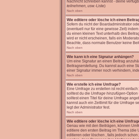
Nachricht schreiben kannst - deine verfüg
teilnehmen, usw.
-Liste)
Nach oben
Wie editiere oder lösche ich einen Beitra
Sofern du nicht der Boardadministrator ode
(eventuell nur für eine gewisse Zeit) inde
du einen kleinen Text unterhalb des Beitra
wird er nicht erscheinen, falls ein Moderato
Beachte, dass normale Benutzer keine Bei
Nach oben
Wie kann ich eine Signatur anhängen?
Um eine Signatur an einen Beitrag anzuhänge
Beitragserstellung. Du kannst auch eine S
einer Signatur immer noch verhindern, ind
Nach oben
Wie erstelle ich eine Umfrage?
Eine Umfrage zu erstellen ist recht einfach
solltest du die
Umfrage hinzufügen
-Option 
solltest einen Titel für deine Umfrage an
kannst auch ein Zeitlimit für die Umfrage 
legt der Administrator fest.
Nach oben
Wie editiere oder lösche ich eine Umfrag
Genau wie mit den Beiträgen, können Umfra
editiere den ersten Beitrag im Thema (di
editieren oder löschen , falls jedoch scho