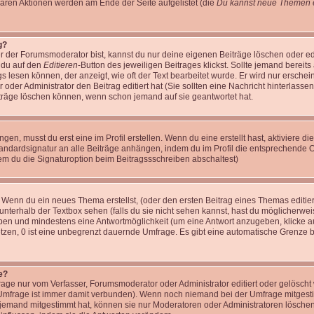
baren Aktionen werden am Ende der Seite aufgelistet (die
Du kannst neue Themen e
g?
r der Forumsmoderator bist, kannst du nur deine eigenen Beiträge löschen oder edi
m du auf den
Editieren
-Button des jeweiligen Beitrages klickst. Sollte jemand bereits
gs lesen können, der anzeigt, wie oft der Text bearbeitet wurde. Er wird nur ersche
r oder Administrator den Beitrag editiert hat (Sie sollten eine Nachricht hinterlasse
träge löschen können, wenn schon jemand auf sie geantwortet hat.
n, musst du erst eine im Profil erstellen. Wenn du eine erstellt hast, aktiviere di
tandardsignatur an alle Beiträge anhängen, indem du im Profil die entsprechende 
em du die Signaturoption beim Beitragssschreiben abschaltest)
: Wenn du ein neues Thema erstellst, (oder den ersten Beitrag eines Themas editier
unterhalb der Textbox sehen (falls du sie nicht sehen kannst, hast du möglicherwei
geben und mindestens eine Antwortmöglichkeit (um eine Antwort anzugeben, klicke a
setzen, 0 ist eine unbegrenzt dauernde Umfrage. Es gibt eine automatische Grenze 
e?
ge nur vom Verfasser, Forumsmoderator oder Administrator editiert oder gelöscht
e Umfrage ist immer damit verbunden). Wenn noch niemand bei der Umfrage mitges
n jemand mitgestimmt hat, können sie nur Moderatoren oder Administratoren löschen 