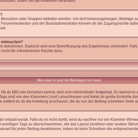
nflussen, indem sie die Antworten verändern.
n?
enutzern oder Gruppen betreten werden. Um dort hineinzugelangen, Beiträge zu 
r Forumsmoderator und der Boardadministrator können dir die Zugangsrechte dafür 
ast.
t mitmachen?
n teilnehmen. Dadurch wird eine Beeinflussung des Ergebnisses verhindert. Falls 
 nicht die erforderlichen Rechte dazu.
Was man in und mit Beiträgen tun kann
 Ob du BBCode benutzen kannst, wird vom Administrator festgelegt. Du kannst es a
Tags sind von den Klammern [ und ] umschlossen und bietet dir große Kontrolle da
solltest du dir die Anleitung anschauen, die du von der Beitrag schreiben-Seite a
r erlaubt wurde. Falls du es nicht darfst, wirst du nachher nur ein Klammer-Wirrwar
t unnötigen Tags zu überschwemmen, die das Layout zerstören oder andere Störu
anuell für jeden Beitrag deaktivieren, indem du beim Schreiben die entsprechende 