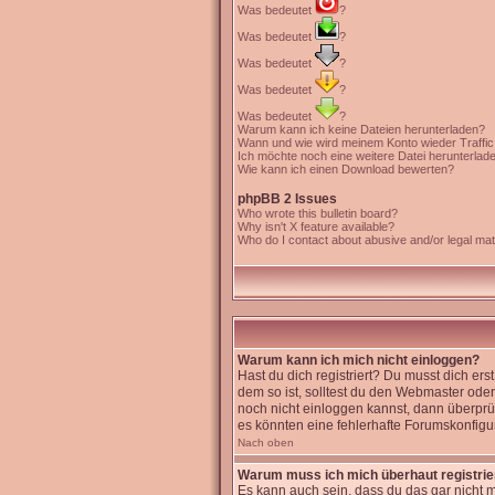
Was bedeutet
?
Was bedeutet
?
Was bedeutet
?
Was bedeutet
?
Was bedeutet
?
Warum kann ich keine Dateien herunterladen?
Wann und wie wird meinem Konto wieder Traffi
Ich möchte noch eine weitere Datei herunterlad
Wie kann ich einen Download bewerten?
phpBB 2 Issues
Who wrote this bulletin board?
Why isn't X feature available?
Who do I contact about abusive and/or legal matt
Warum kann ich mich nicht einloggen?
Hast du dich registriert? Du musst dich er
dem so ist, solltest du den Webmaster oder
noch nicht einloggen kannst, dann überprüf
es könnten eine fehlerhafte Forumskonfigur
Nach oben
Warum muss ich mich überhaut registri
Es kann auch sein, dass du das gar nicht m