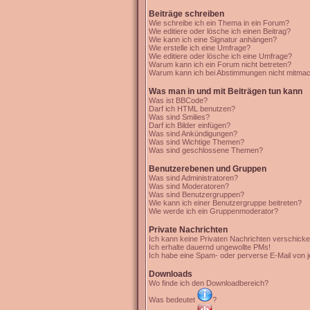
Beiträge schreiben
Wie schreibe ich ein Thema in ein Forum?
Wie editiere oder lösche ich einen Beitrag?
Wie kann ich eine Signatur anhängen?
Wie erstelle ich eine Umfrage?
Wie editiere oder lösche ich eine Umfrage?
Warum kann ich ein Forum nicht betreten?
Warum kann ich bei Abstimmungen nicht mitma
Was man in und mit Beiträgen tun kann
Was ist BBCode?
Darf ich HTML benutzen?
Was sind Smilies?
Darf ich Bilder einfügen?
Was sind Ankündigungen?
Was sind Wichtige Themen?
Was sind geschlossene Themen?
Benutzerebenen und Gruppen
Was sind Administratoren?
Was sind Moderatoren?
Was sind Benutzergruppen?
Wie kann ich einer Benutzergruppe beitreten?
Wie werde ich ein Gruppenmoderator?
Private Nachrichten
Ich kann keine Privaten Nachrichten verschicke
Ich erhalte dauernd ungewollte PMs!
Ich habe eine Spam- oder perverse E-Mail von 
Downloads
Wo finde ich den Downloadbereich?
Was bedeutet
?