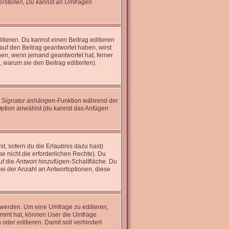
rstellen, Du kannst an Umfragen
tieren. Du kannst einen Beitrag editieren
 auf den Beitrag geantwortet haben, wirst
inen, wenn jemand geantwortet hat, ferner
n, warum sie den Beitrag editierten).
e
Signatur anhängen
-Funktion während der
Option anwählst (du kannst das Anfügen
st, sofern du die Erlaubnis dazu hast)
se nicht die erforderlichen Rechte). Du
uf die
Antwort hinzufügen
-Schaltfläche. Du
bei der Anzahl an Antwortoptionen, diese
 werden. Um eine Umfrage zu editieren,
timmt hat, können User die Umfrage
oder editieren. Damit soll verhindert