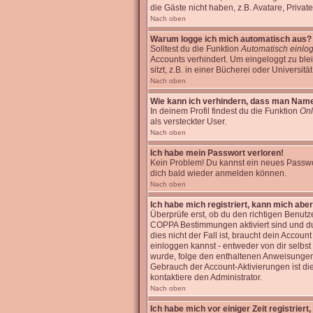
die Gäste nicht haben, z.B. Avatare, Private
Nach oben
Warum logge ich mich automatisch aus?
Solltest du die Funktion
Automatisch einlo
Accounts verhindert. Um eingeloggt zu bl
sitzt, z.B. in einer Bücherei oder Universitä
Nach oben
Wie kann ich verhindern, dass man Name i
In deinem Profil findest du die Funktion
Onl
als versteckter User.
Nach oben
Ich habe mein Passwort verloren!
Kein Problem! Du kannst ein neues Passwor
dich bald wieder anmelden können.
Nach oben
Ich habe mich registriert, kann mich aber
Überprüfe erst, ob du den richtigen Benut
COPPA Bestimmungen aktiviert sind und d
dies nicht der Fall ist, braucht dein Accoun
einloggen kannst - entweder von dir selbst 
wurde, folge den enthaltenen Anweisungen, 
Gebrauch der Account-Aktivierungen ist di
kontaktiere den Administrator.
Nach oben
Ich habe mich vor einiger Zeit registrier