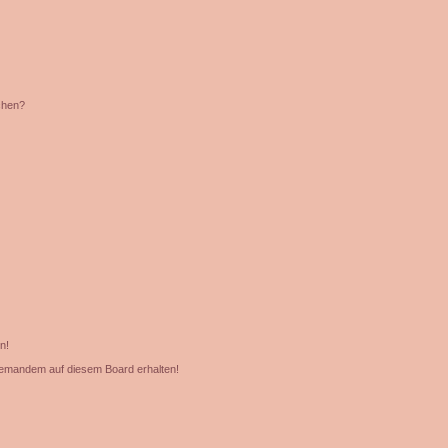
chen?
n!
jemandem auf diesem Board erhalten!