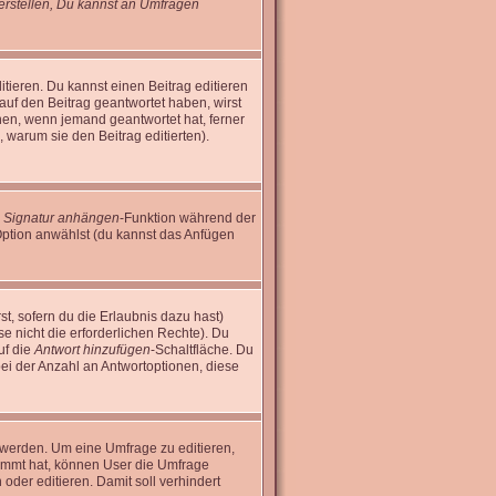
rstellen, Du kannst an Umfragen
tieren. Du kannst einen Beitrag editieren
 auf den Beitrag geantwortet haben, wirst
inen, wenn jemand geantwortet hat, ferner
n, warum sie den Beitrag editierten).
e
Signatur anhängen
-Funktion während der
Option anwählst (du kannst das Anfügen
st, sofern du die Erlaubnis dazu hast)
se nicht die erforderlichen Rechte). Du
uf die
Antwort hinzufügen
-Schaltfläche. Du
bei der Anzahl an Antwortoptionen, diese
 werden. Um eine Umfrage zu editieren,
timmt hat, können User die Umfrage
oder editieren. Damit soll verhindert