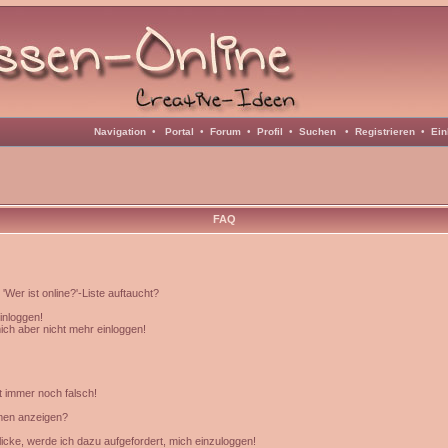
Navigation
•
Portal
•
Forum
•
Profil
•
Suchen
•
Registrieren
•
Ein
FAQ
Wer ist online?'-Liste auftaucht?
einloggen!
mich aber nicht mehr einloggen!
t immer noch falsch!
amen anzeigen?
icke, werde ich dazu aufgefordert, mich einzuloggen!