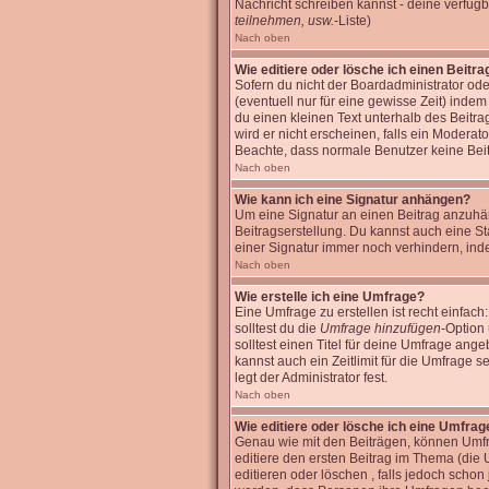
Nachricht schreiben kannst - deine verfüg
teilnehmen, usw.
-Liste)
Nach oben
Wie editiere oder lösche ich einen Beitra
Sofern du nicht der Boardadministrator ode
(eventuell nur für eine gewisse Zeit) inde
du einen kleinen Text unterhalb des Beitra
wird er nicht erscheinen, falls ein Moderato
Beachte, dass normale Benutzer keine Bei
Nach oben
Wie kann ich eine Signatur anhängen?
Um eine Signatur an einen Beitrag anzuhänge
Beitragserstellung. Du kannst auch eine S
einer Signatur immer noch verhindern, ind
Nach oben
Wie erstelle ich eine Umfrage?
Eine Umfrage zu erstellen ist recht einfach
solltest du die
Umfrage hinzufügen
-Option 
solltest einen Titel für deine Umfrage an
kannst auch ein Zeitlimit für die Umfrage 
legt der Administrator fest.
Nach oben
Wie editiere oder lösche ich eine Umfrag
Genau wie mit den Beiträgen, können Umfra
editiere den ersten Beitrag im Thema (di
editieren oder löschen , falls jedoch scho