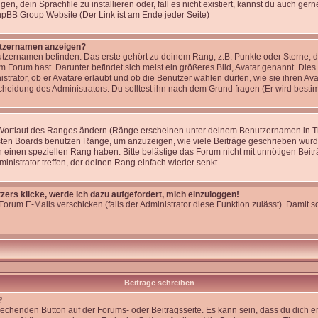
, dein Sprachfile zu installieren oder, fall es nicht existiert, kannst du auch ge
phpBB Group Website (Der Link ist am Ende jeder Seite)
utzernamen anzeigen?
tzernamen befinden. Das erste gehört zu deinem Rang, z.B. Punkte oder Sterne, di
 Forum hast. Darunter befindet sich meist ein größeres Bild, Avatar genannt. Dies
strator, ob er Avatare erlaubt und ob die Benutzer wählen dürfen, wie sie ihren 
cheidung des Administrators. Du solltest ihn nach dem Grund fragen (Er wird best
 Wortlaut des Ranges ändern (Ränge erscheinen unter deinem Benutzernamen in T
isten Boards benutzen Ränge, um anzuzeigen, wie viele Beiträge geschrieben wurd
 einen speziellen Rang haben. Bitte belästige das Forum nicht mit unnötigen Bei
ministrator treffen, der deinen Rang einfach wieder senkt.
zers klicke, werde ich dazu aufgefordert, mich einzuloggen!
Forum E-Mails verschicken (falls der Administrator diese Funktion zulässt). Damit
Beiträge schreiben
?
rechenden Button auf der Forums- oder Beitragsseite. Es kann sein, dass du dich er