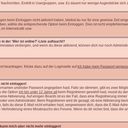
 Nachrichten, Eintritt in Usergruppen, usw. Es dauert nur wenige Augenblicke sich zu 
ggen
beim Einloggen nicht aktiviert haben, bleibst du nur für eine gewisse Zeit ei
eiben, wähle die entsprechende Option beim Einloggen. Dies ist nicht empfehlens
t, im Internetcafé usw.
n der 'Wer ist online?'-Liste auftaucht?
inestatus verbergen
, und wenn du diese aktivierst, können dich nur noch Administr
t beantragen. Klicke dazu auf der Loginseite auf
Ich habe mein Passwort verges
 nicht einloggen!
zernamen und/oder Passwort angegeben hast. Falls sie stimmen, gibt es zwei Möglic
u die Option
Ich bin unter 12 Jahre alt
beim Registrieren gewählt hast, musst du de
t eine Aktivierung. Auf einigen Boards ist es der Fall, dass eine Registrierung immer
oder vom Administrator. Beim Registrieren wird dir gesagt, ob eine Aktivierung benö
falls du diese E-Mail nicht erhalten hast, vergewissere dich, dass die E-Mail-Adre
e Verhinderung eines Missbrauchs des Forums. Wenn du dir sicher bist, dass die an
t, kann mich aber nicht mehr einloggen!