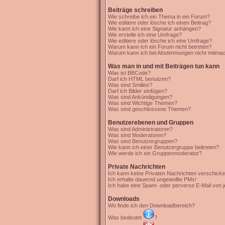
Beiträge schreiben
Wie schreibe ich ein Thema in ein Forum?
Wie editiere oder lösche ich einen Beitrag?
Wie kann ich eine Signatur anhängen?
Wie erstelle ich eine Umfrage?
Wie editiere oder lösche ich eine Umfrage?
Warum kann ich ein Forum nicht betreten?
Warum kann ich bei Abstimmungen nicht mitma
Was man in und mit Beiträgen tun kann
Was ist BBCode?
Darf ich HTML benutzen?
Was sind Smilies?
Darf ich Bilder einfügen?
Was sind Ankündigungen?
Was sind Wichtige Themen?
Was sind geschlossene Themen?
Benutzerebenen und Gruppen
Was sind Administratoren?
Was sind Moderatoren?
Was sind Benutzergruppen?
Wie kann ich einer Benutzergruppe beitreten?
Wie werde ich ein Gruppenmoderator?
Private Nachrichten
Ich kann keine Privaten Nachrichten verschicke
Ich erhalte dauernd ungewollte PMs!
Ich habe eine Spam- oder perverse E-Mail von 
Downloads
Wo finde ich den Downloadbereich?
Was bedeutet
?