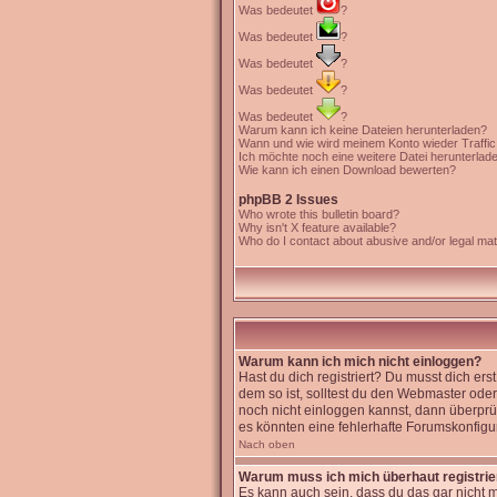
Was bedeutet
?
Was bedeutet
?
Was bedeutet
?
Was bedeutet
?
Was bedeutet
?
Warum kann ich keine Dateien herunterladen?
Wann und wie wird meinem Konto wieder Traffi
Ich möchte noch eine weitere Datei herunterlad
Wie kann ich einen Download bewerten?
phpBB 2 Issues
Who wrote this bulletin board?
Why isn't X feature available?
Who do I contact about abusive and/or legal matt
Warum kann ich mich nicht einloggen?
Hast du dich registriert? Du musst dich er
dem so ist, solltest du den Webmaster oder
noch nicht einloggen kannst, dann überprüf
es könnten eine fehlerhafte Forumskonfigur
Nach oben
Warum muss ich mich überhaut registri
Es kann auch sein, dass du das gar nicht m