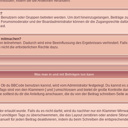
nflussen, indem sie die Antworten verändern.
n?
enutzern oder Gruppen betreten werden. Um dort hineinzugelangen, Beiträge zu 
r Forumsmoderator und der Boardadministrator können dir die Zugangsrechte dafür 
ast.
t mitmachen?
n teilnehmen. Dadurch wird eine Beeinflussung des Ergebnisses verhindert. Falls 
 nicht die erforderlichen Rechte dazu.
Was man in und mit Beiträgen tun kann
 Ob du BBCode benutzen kannst, wird vom Administrator festgelegt. Du kannst es a
Tags sind von den Klammern [ und ] umschlossen und bietet dir große Kontrolle da
solltest du dir die Anleitung anschauen, die du von der Beitrag schreiben-Seite a
r erlaubt wurde. Falls du es nicht darfst, wirst du nachher nur ein Klammer-Wirrwar
t unnötigen Tags zu überschwemmen, die das Layout zerstören oder andere Störu
anuell für jeden Beitrag deaktivieren, indem du beim Schreiben die entsprechende 