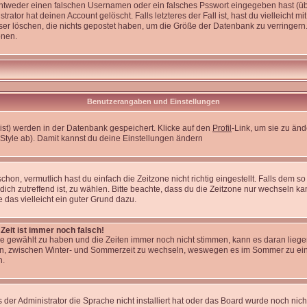
entweder einen falschen Usernamen oder ein falsches Psswort eingegeben hast (üb
ator hat deinen Account gelöscht. Falls letzteres der Fall ist, hast du vielleicht m
er löschen, die nichts gepostet haben, um die Größe der Datenbank zu verringern.
onen.
Benutzerangaben und Einstellungen
 bist) werden in der Datenbank gespeichert. Klicke auf den
Profil
-Link, um sie zu än
Style ab). Damit kannst du deine Einstellungen ändern
on, vermutlich hast du einfach die Zeitzone nicht richtig eingestellt. Falls dem so i
 dich zutreffend ist, zu wählen. Bitte beachte, dass du die Zeitzone nur wechseln kan
re das vielleicht ein guter Grund dazu.
Zeit ist immer noch falsch!
zone gewählt zu haben und die Zeiten immer noch nicht stimmen, kann es daran lieg
en, zwischen Winter- und Sommerzeit zu wechseln, weswegen es im Sommer zu ein
n.
 der Administrator die Sprache nicht installiert hat oder das Board wurde noch nic