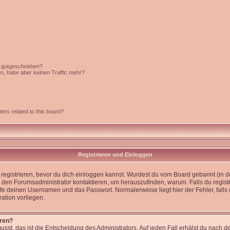
c gutgeschrieben?
en, habe aber keinen Traffic mehr?
ers related to this board?
Registrieren und Einloggen
st registrieren, bevor du dich einloggen kannst. Wurdest du vom Board gebannt (in 
 den Forumsadministrator kontaktieren, um herauszufinden, warum. Falls du registr
e deinen Usernamen und das Passwort. Normalerweise liegt hier der Fehler, falls n
ation vorliegen.
eren?
usst, das ist die Entscheidung des Administrators. Auf jeden Fall erhälst du nach d