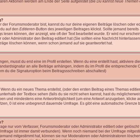
baren Aktionen werden am Ende der Seite aufgelistet (die
Du kannst neue Themen e
g?
r der Forumsmoderator bist, kannst du nur deine eigenen Beiträge löschen oder edi
m du auf den
Editieren
-Button des jeweiligen Beitrages klickst. Sollte jemand bereits
gs lesen können, der anzeigt, wie oft der Text bearbeitet wurde. Er wird nur ersche
r oder Administrator den Beitrag editiert hat (Sie sollten eine Nachricht hinterlasse
träge löschen können, wenn schon jemand auf sie geantwortet hat.
n, musst du erst eine im Profil erstellen. Wenn du eine erstellt hast, aktiviere di
tandardsignatur an alle Beiträge anhängen, indem du im Profil die entsprechende 
em du die Signaturoption beim Beitragssschreiben abschaltest)
: Wenn du ein neues Thema erstellst, (oder den ersten Beitrag eines Themas editier
unterhalb der Textbox sehen (falls du sie nicht sehen kannst, hast du möglicherwei
geben und mindestens eine Antwortmöglichkeit (um eine Antwort anzugeben, klicke a
setzen, 0 ist eine unbegrenzt dauernde Umfrage. Es gibt eine automatische Grenze 
e?
ge nur vom Verfasser, Forumsmoderator oder Administrator editiert oder gelöscht
e Umfrage ist immer damit verbunden). Wenn noch niemand bei der Umfrage mitges
n jemand mitgestimmt hat, können sie nur Moderatoren oder Administratoren löschen 