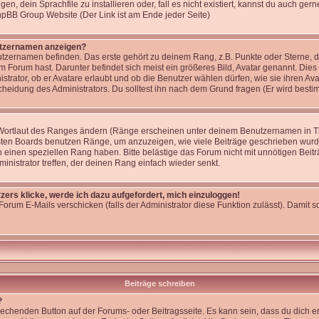
, dein Sprachfile zu installieren oder, fall es nicht existiert, kannst du auch ge
phpBB Group Website (Der Link ist am Ende jeder Seite)
utzernamen anzeigen?
tzernamen befinden. Das erste gehört zu deinem Rang, z.B. Punkte oder Sterne, di
 Forum hast. Darunter befindet sich meist ein größeres Bild, Avatar genannt. Dies
strator, ob er Avatare erlaubt und ob die Benutzer wählen dürfen, wie sie ihren 
cheidung des Administrators. Du solltest ihn nach dem Grund fragen (Er wird best
 Wortlaut des Ranges ändern (Ränge erscheinen unter deinem Benutzernamen in T
isten Boards benutzen Ränge, um anzuzeigen, wie viele Beiträge geschrieben wurd
 einen speziellen Rang haben. Bitte belästige das Forum nicht mit unnötigen Bei
ministrator treffen, der deinen Rang einfach wieder senkt.
zers klicke, werde ich dazu aufgefordert, mich einzuloggen!
Forum E-Mails verschicken (falls der Administrator diese Funktion zulässt). Damit
Beiträge schreiben
?
rechenden Button auf der Forums- oder Beitragsseite. Es kann sein, dass du dich er