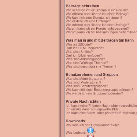
Beiträge schreiben
Wie schreibe ich ein Thema in ein Forum?
Wie editiere oder lösche ich einen Beitrag?
Wie kann ich eine Signatur anhängen?
Wie erstelle ich eine Umfrage?
Wie editiere oder lösche ich eine Umfrage?
Warum kann ich ein Forum nicht betreten?
Warum kann ich bei Abstimmungen nicht mitma
Was man in und mit Beiträgen tun kann
Was ist BBCode?
Darf ich HTML benutzen?
Was sind Smilies?
Darf ich Bilder einfügen?
Was sind Ankündigungen?
Was sind Wichtige Themen?
Was sind geschlossene Themen?
Benutzerebenen und Gruppen
Was sind Administratoren?
Was sind Moderatoren?
Was sind Benutzergruppen?
Wie kann ich einer Benutzergruppe beitreten?
Wie werde ich ein Gruppenmoderator?
Private Nachrichten
Ich kann keine Privaten Nachrichten verschicke
Ich erhalte dauernd ungewollte PMs!
Ich habe eine Spam- oder perverse E-Mail von 
Downloads
Wo finde ich den Downloadbereich?
Was bedeutet
?