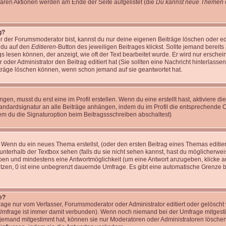
baren Aktionen werden am Ende der Seite aufgelistet (die
Du kannst neue Themen e
g?
r der Forumsmoderator bist, kannst du nur deine eigenen Beiträge löschen oder edi
m du auf den
Editieren
-Button des jeweiligen Beitrages klickst. Sollte jemand bereits
gs lesen können, der anzeigt, wie oft der Text bearbeitet wurde. Er wird nur ersche
r oder Administrator den Beitrag editiert hat (Sie sollten eine Nachricht hinterlasse
träge löschen können, wenn schon jemand auf sie geantwortet hat.
n, musst du erst eine im Profil erstellen. Wenn du eine erstellt hast, aktiviere di
tandardsignatur an alle Beiträge anhängen, indem du im Profil die entsprechende 
em du die Signaturoption beim Beitragssschreiben abschaltest)
: Wenn du ein neues Thema erstellst, (oder den ersten Beitrag eines Themas editier
unterhalb der Textbox sehen (falls du sie nicht sehen kannst, hast du möglicherwei
geben und mindestens eine Antwortmöglichkeit (um eine Antwort anzugeben, klicke a
setzen, 0 ist eine unbegrenzt dauernde Umfrage. Es gibt eine automatische Grenze 
e?
ge nur vom Verfasser, Forumsmoderator oder Administrator editiert oder gelöscht
e Umfrage ist immer damit verbunden). Wenn noch niemand bei der Umfrage mitges
n jemand mitgestimmt hat, können sie nur Moderatoren oder Administratoren löschen 