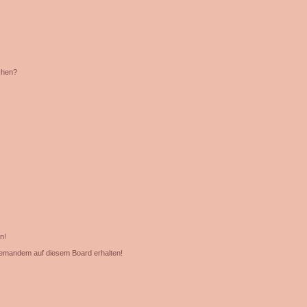
chen?
n!
jemandem auf diesem Board erhalten!