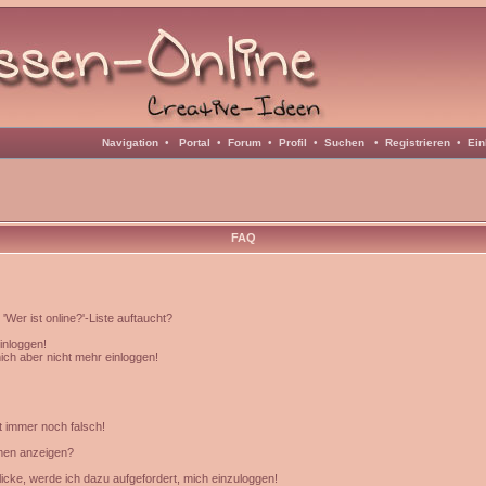
Navigation
•
Portal
•
Forum
•
Profil
•
Suchen
•
Registrieren
•
Ein
FAQ
Wer ist online?'-Liste auftaucht?
einloggen!
mich aber nicht mehr einloggen!
t immer noch falsch!
amen anzeigen?
icke, werde ich dazu aufgefordert, mich einzuloggen!