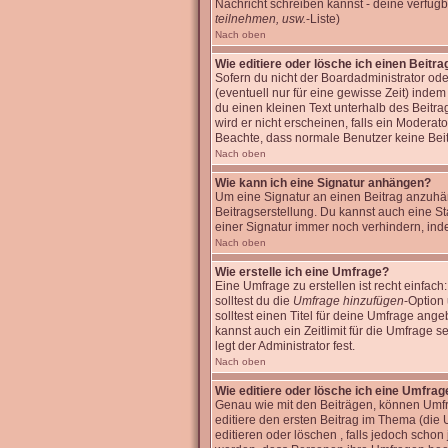
Nachricht schreiben kannst - deine verfüg
teilnehmen, usw.
-Liste)
Nach oben
Wie editiere oder lösche ich einen Beitra
Sofern du nicht der Boardadministrator ode
(eventuell nur für eine gewisse Zeit) inde
du einen kleinen Text unterhalb des Beitra
wird er nicht erscheinen, falls ein Moderato
Beachte, dass normale Benutzer keine Bei
Nach oben
Wie kann ich eine Signatur anhängen?
Um eine Signatur an einen Beitrag anzuhänge
Beitragserstellung. Du kannst auch eine S
einer Signatur immer noch verhindern, ind
Nach oben
Wie erstelle ich eine Umfrage?
Eine Umfrage zu erstellen ist recht einfach
solltest du die
Umfrage hinzufügen
-Option 
solltest einen Titel für deine Umfrage an
kannst auch ein Zeitlimit für die Umfrage 
legt der Administrator fest.
Nach oben
Wie editiere oder lösche ich eine Umfrag
Genau wie mit den Beiträgen, können Umfra
editiere den ersten Beitrag im Thema (di
editieren oder löschen , falls jedoch scho