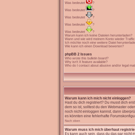
Was bedeutet
?
Was bedeutet
?
Was bedeutet
?
Was bedeutet
?
Was bedeutet
?
Warum kann ich keine Dateien herunterladen?
Wann und wie wird meinem Konto wieder Traffi
Ich möchte noch eine weitere Datei herunterlad
Wie kann ich einen Download bewerten?
phpBB 2 Issues
Who wrote this bulletin board?
Why isn't X feature available?
Who do I contact about abusive and/or legal matt
Warum kann ich mich nicht einloggen?
Hast du dich registriert? Du musst dich er
dem so ist, solltest du den Webmaster oder
noch nicht einloggen kannst, dann überprüf
es könnten eine fehlerhafte Forumskonfigur
Nach oben
Warum muss ich mich überhaut registri
Es kann auch sein, dass du das gar nicht m