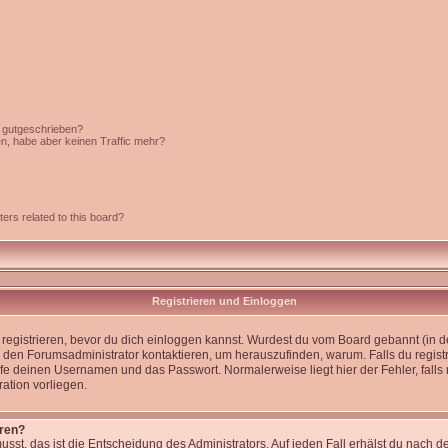
c gutgeschrieben?
en, habe aber keinen Traffic mehr?
ers related to this board?
Registrieren und Einloggen
st registrieren, bevor du dich einloggen kannst. Wurdest du vom Board gebannt (in 
 den Forumsadministrator kontaktieren, um herauszufinden, warum. Falls du registr
e deinen Usernamen und das Passwort. Normalerweise liegt hier der Fehler, falls n
ation vorliegen.
eren?
usst, das ist die Entscheidung des Administrators. Auf jeden Fall erhälst du nach d