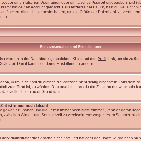
entweder einen falschen Usernamen oder ein falsches Psswort eingegeben hast (üb
ator hat deinen Account gelöscht. Falls letzteres der Fall ist, hast du vielleicht m
er löschen, die nichts gepostet haben, um die Größe der Datenbank zu verringern.
onen.
Benutzerangaben und Einstellungen
 bist) werden in der Datenbank gespeichert. Klicke auf den
Profil
-Link, um sie zu än
Style ab). Damit kannst du deine Einstellungen ändern
on, vermutlich hast du einfach die Zeitzone nicht richtig eingestellt. Falls dem so i
 dich zutreffend ist, zu wählen. Bitte beachte, dass du die Zeitzone nur wechseln kan
re das vielleicht ein guter Grund dazu.
Zeit ist immer noch falsch!
zone gewählt zu haben und die Zeiten immer noch nicht stimmen, kann es daran lieg
en, zwischen Winter- und Sommerzeit zu wechseln, weswegen es im Sommer zu ein
n.
 der Administrator die Sprache nicht installiert hat oder das Board wurde noch nic