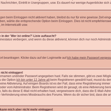
 Nachrichten, Eintritt in Usergruppen, usw. Es dauert nur wenige Augenblicke sich zu 
ggen
beim Einloggen nicht aktiviert haben, bleibst du nur für eine gewisse Zeit ei
eiben, wähle die entsprechende Option beim Einloggen. Dies ist nicht empfehlens
t, im Internetcafé usw.
n der 'Wer ist online?'-Liste auftaucht?
inestatus verbergen
, und wenn du diese aktivierst, können dich nur noch Administr
t beantragen. Klicke dazu auf der Loginseite auf
Ich habe mein Passwort verges
 nicht einloggen!
zernamen und/oder Passwort angegeben hast. Falls sie stimmen, gibt es zwei Möglic
u die Option
Ich bin unter 12 Jahre alt
beim Registrieren gewählt hast, musst du de
t eine Aktivierung. Auf einigen Boards ist es der Fall, dass eine Registrierung immer
oder vom Administrator. Beim Registrieren wird dir gesagt, ob eine Aktivierung benö
falls du diese E-Mail nicht erhalten hast, vergewissere dich, dass die E-Mail-Adre
e Verhinderung eines Missbrauchs des Forums. Wenn du dir sicher bist, dass die an
t, kann mich aber nicht mehr einloggen!