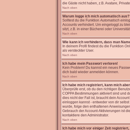
die Gäste nicht haben, z.B. Avatare, Private
Nach oben
Warum logge ich mich automatisch aus?
Solltest du die Funktion
Automatisch einlo
Accounts verhindert. Um eingeloggt zu bl
sitzt, z.B. in einer Bücherei oder Universitä
Nach oben
Wie kann ich verhindern, dass man Name i
In deinem Profil findest du die Funktion
Onl
als versteckter User.
Nach oben
Ich habe mein Passwort verloren!
Kein Problem! Du kannst ein neues Passwor
dich bald wieder anmelden können.
Nach oben
Ich habe mich registriert, kann mich aber
Überprüfe erst, ob du den richtigen Benut
COPPA Bestimmungen aktiviert sind und d
dies nicht der Fall ist, braucht dein Accoun
einloggen kannst - entweder von dir selbst 
wurde, folge den enthaltenen Anweisungen, 
Gebrauch der Account-Aktivierungen ist di
kontaktiere den Administrator.
Nach oben
Ich habe mich vor einiger Zeit registrier