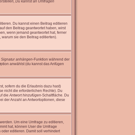
rstellen, Du kannst an Umfragen
tieren. Du kannst einen Beitrag editieren
 auf den Beitrag geantwortet haben, wirst
inen, wenn jemand geantwortet hat, ferner
n, warum sie den Beitrag editierten).
e
Signatur anhängen
-Funktion während der
Option anwählst (du kannst das Anfügen
st, sofern du die Erlaubnis dazu hast)
se nicht die erforderlichen Rechte). Du
uf die
Antwort hinzufügen
-Schaltfläche. Du
bei der Anzahl an Antwortoptionen, diese
 werden. Um eine Umfrage zu editieren,
timmt hat, können User die Umfrage
oder editieren. Damit soll verhindert