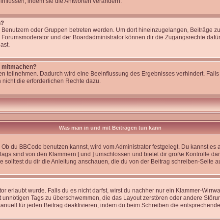
nflussen, indem sie die Antworten verändern.
n?
enutzern oder Gruppen betreten werden. Um dort hineinzugelangen, Beiträge zu 
r Forumsmoderator und der Boardadministrator können dir die Zugangsrechte dafür 
ast.
t mitmachen?
n teilnehmen. Dadurch wird eine Beeinflussung des Ergebnisses verhindert. Falls 
 nicht die erforderlichen Rechte dazu.
Was man in und mit Beiträgen tun kann
 Ob du BBCode benutzen kannst, wird vom Administrator festgelegt. Du kannst es a
Tags sind von den Klammern [ und ] umschlossen und bietet dir große Kontrolle da
solltest du dir die Anleitung anschauen, die du von der Beitrag schreiben-Seite a
r erlaubt wurde. Falls du es nicht darfst, wirst du nachher nur ein Klammer-Wirrwar
t unnötigen Tags zu überschwemmen, die das Layout zerstören oder andere Störu
anuell für jeden Beitrag deaktivieren, indem du beim Schreiben die entsprechende 