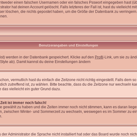
entweder einen falschen Usernamen oder ein falsches Psswort eingegeben hast (üb
ator hat deinen Account gelöscht. Falls letzteres der Fall ist, hast du vielleicht m
er löschen, die nichts gepostet haben, um die Größe der Datenbank zu verringern.
onen.
Benutzerangaben und Einstellungen
 bist) werden in der Datenbank gespeichert. Klicke auf den
Profil
-Link, um sie zu än
Style ab). Damit kannst du deine Einstellungen ändern
on, vermutlich hast du einfach die Zeitzone nicht richtig eingestellt. Falls dem so i
 dich zutreffend ist, zu wählen. Bitte beachte, dass du die Zeitzone nur wechseln kan
re das vielleicht ein guter Grund dazu.
Zeit ist immer noch falsch!
zone gewählt zu haben und die Zeiten immer noch nicht stimmen, kann es daran lieg
en, zwischen Winter- und Sommerzeit zu wechseln, weswegen es im Sommer zu ein
n.
 der Administrator die Sprache nicht installiert hat oder das Board wurde noch nic