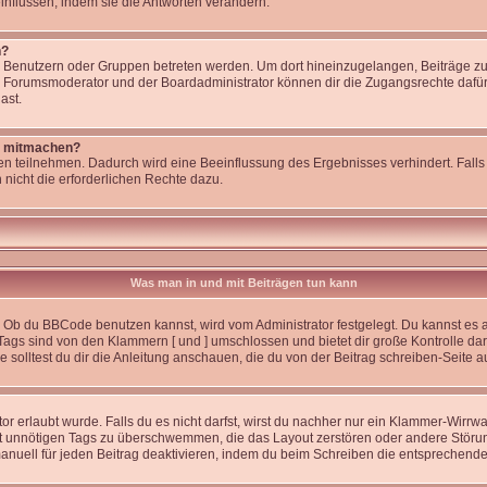
nflussen, indem sie die Antworten verändern.
n?
enutzern oder Gruppen betreten werden. Um dort hineinzugelangen, Beiträge zu 
r Forumsmoderator und der Boardadministrator können dir die Zugangsrechte dafür 
ast.
t mitmachen?
n teilnehmen. Dadurch wird eine Beeinflussung des Ergebnisses verhindert. Falls 
 nicht die erforderlichen Rechte dazu.
Was man in und mit Beiträgen tun kann
 Ob du BBCode benutzen kannst, wird vom Administrator festgelegt. Du kannst es a
Tags sind von den Klammern [ und ] umschlossen und bietet dir große Kontrolle da
solltest du dir die Anleitung anschauen, die du von der Beitrag schreiben-Seite a
r erlaubt wurde. Falls du es nicht darfst, wirst du nachher nur ein Klammer-Wirrwar
t unnötigen Tags zu überschwemmen, die das Layout zerstören oder andere Störu
anuell für jeden Beitrag deaktivieren, indem du beim Schreiben die entsprechende 