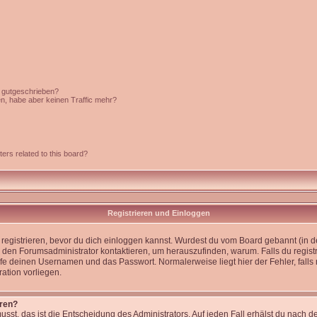
c gutgeschrieben?
en, habe aber keinen Traffic mehr?
ers related to this board?
Registrieren und Einloggen
st registrieren, bevor du dich einloggen kannst. Wurdest du vom Board gebannt (in 
 den Forumsadministrator kontaktieren, um herauszufinden, warum. Falls du registr
e deinen Usernamen und das Passwort. Normalerweise liegt hier der Fehler, falls n
ation vorliegen.
eren?
usst, das ist die Entscheidung des Administrators. Auf jeden Fall erhälst du nach d