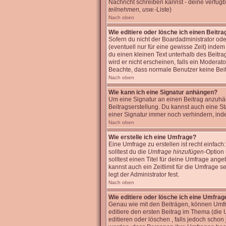
Nachricht schreiben kannst - deine verfüg
teilnehmen, usw.
-Liste)
Nach oben
Wie editiere oder lösche ich einen Beitra
Sofern du nicht der Boardadministrator ode
(eventuell nur für eine gewisse Zeit) inde
du einen kleinen Text unterhalb des Beitra
wird er nicht erscheinen, falls ein Moderato
Beachte, dass normale Benutzer keine Bei
Nach oben
Wie kann ich eine Signatur anhängen?
Um eine Signatur an einen Beitrag anzuhänge
Beitragserstellung. Du kannst auch eine S
einer Signatur immer noch verhindern, ind
Nach oben
Wie erstelle ich eine Umfrage?
Eine Umfrage zu erstellen ist recht einfach
solltest du die
Umfrage hinzufügen
-Option 
solltest einen Titel für deine Umfrage an
kannst auch ein Zeitlimit für die Umfrage 
legt der Administrator fest.
Nach oben
Wie editiere oder lösche ich eine Umfrag
Genau wie mit den Beiträgen, können Umfra
editiere den ersten Beitrag im Thema (di
editieren oder löschen , falls jedoch scho