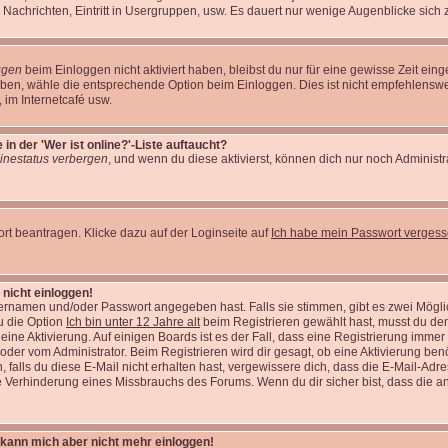
 Nachrichten, Eintritt in Usergruppen, usw. Es dauert nur wenige Augenblicke sich zu 
ggen
beim Einloggen nicht aktiviert haben, bleibst du nur für eine gewisse Zeit ei
eiben, wähle die entsprechende Option beim Einloggen. Dies ist nicht empfehlens
t, im Internetcafé usw.
n der 'Wer ist online?'-Liste auftaucht?
inestatus verbergen
, und wenn du diese aktivierst, können dich nur noch Administr
t beantragen. Klicke dazu auf der Loginseite auf
Ich habe mein Passwort verges
 nicht einloggen!
zernamen und/oder Passwort angegeben hast. Falls sie stimmen, gibt es zwei Möglic
u die Option
Ich bin unter 12 Jahre alt
beim Registrieren gewählt hast, musst du de
t eine Aktivierung. Auf einigen Boards ist es der Fall, dass eine Registrierung immer
oder vom Administrator. Beim Registrieren wird dir gesagt, ob eine Aktivierung benö
falls du diese E-Mail nicht erhalten hast, vergewissere dich, dass die E-Mail-Adre
e Verhinderung eines Missbrauchs des Forums. Wenn du dir sicher bist, dass die an
t, kann mich aber nicht mehr einloggen!