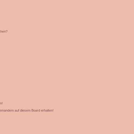
chen?
n!
jemandem auf diesem Board erhalten!