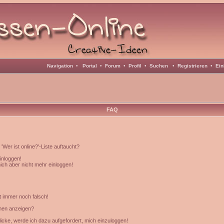
Navigation
•
Portal
•
Forum
•
Profil
•
Suchen
•
Registrieren
•
Ein
FAQ
Wer ist online?'-Liste auftaucht?
einloggen!
mich aber nicht mehr einloggen!
t immer noch falsch!
amen anzeigen?
icke, werde ich dazu aufgefordert, mich einzuloggen!