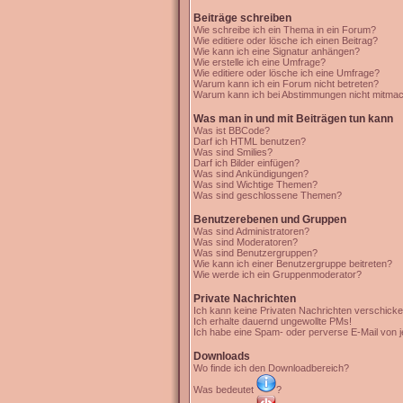
Beiträge schreiben
Wie schreibe ich ein Thema in ein Forum?
Wie editiere oder lösche ich einen Beitrag?
Wie kann ich eine Signatur anhängen?
Wie erstelle ich eine Umfrage?
Wie editiere oder lösche ich eine Umfrage?
Warum kann ich ein Forum nicht betreten?
Warum kann ich bei Abstimmungen nicht mitma
Was man in und mit Beiträgen tun kann
Was ist BBCode?
Darf ich HTML benutzen?
Was sind Smilies?
Darf ich Bilder einfügen?
Was sind Ankündigungen?
Was sind Wichtige Themen?
Was sind geschlossene Themen?
Benutzerebenen und Gruppen
Was sind Administratoren?
Was sind Moderatoren?
Was sind Benutzergruppen?
Wie kann ich einer Benutzergruppe beitreten?
Wie werde ich ein Gruppenmoderator?
Private Nachrichten
Ich kann keine Privaten Nachrichten verschicke
Ich erhalte dauernd ungewollte PMs!
Ich habe eine Spam- oder perverse E-Mail von 
Downloads
Wo finde ich den Downloadbereich?
Was bedeutet
?