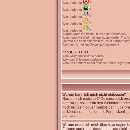
Was bedeutet
?
Was bedeutet
?
Was bedeutet
?
Was bedeutet
?
Was bedeutet
?
Warum kann ich keine Dateien herunterladen?
Wann und wie wird meinem Konto wieder Traffi
Ich möchte noch eine weitere Datei herunterlad
Wie kann ich einen Download bewerten?
phpBB 2 Issues
Who wrote this bulletin board?
Why isn't X feature available?
Who do I contact about abusive and/or legal matt
Warum kann ich mich nicht einloggen?
Hast du dich registriert? Du musst dich er
dem so ist, solltest du den Webmaster oder
noch nicht einloggen kannst, dann überprüf
es könnten eine fehlerhafte Forumskonfigur
Nach oben
Warum muss ich mich überhaut registri
Es kann auch sein, dass du das gar nicht m