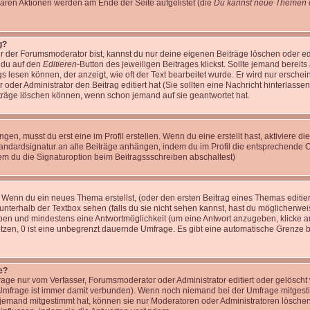
baren Aktionen werden am Ende der Seite aufgelistet (die
Du kannst neue Themen e
g?
r der Forumsmoderator bist, kannst du nur deine eigenen Beiträge löschen oder edi
m du auf den
Editieren
-Button des jeweiligen Beitrages klickst. Sollte jemand bereits
gs lesen können, der anzeigt, wie oft der Text bearbeitet wurde. Er wird nur ersche
r oder Administrator den Beitrag editiert hat (Sie sollten eine Nachricht hinterlasse
träge löschen können, wenn schon jemand auf sie geantwortet hat.
n, musst du erst eine im Profil erstellen. Wenn du eine erstellt hast, aktiviere di
tandardsignatur an alle Beiträge anhängen, indem du im Profil die entsprechende 
em du die Signaturoption beim Beitragssschreiben abschaltest)
: Wenn du ein neues Thema erstellst, (oder den ersten Beitrag eines Themas editier
unterhalb der Textbox sehen (falls du sie nicht sehen kannst, hast du möglicherwei
geben und mindestens eine Antwortmöglichkeit (um eine Antwort anzugeben, klicke a
setzen, 0 ist eine unbegrenzt dauernde Umfrage. Es gibt eine automatische Grenze 
e?
ge nur vom Verfasser, Forumsmoderator oder Administrator editiert oder gelöscht
e Umfrage ist immer damit verbunden). Wenn noch niemand bei der Umfrage mitges
n jemand mitgestimmt hat, können sie nur Moderatoren oder Administratoren löschen 