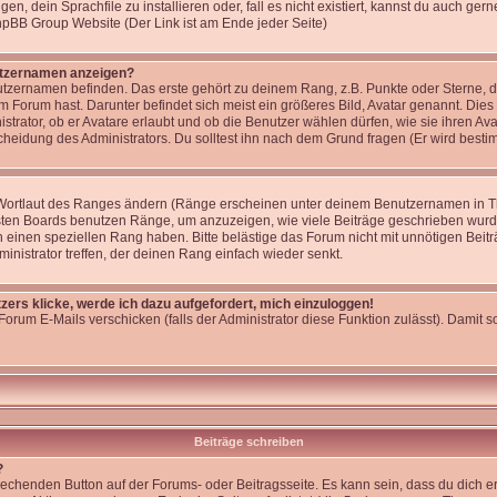
, dein Sprachfile zu installieren oder, fall es nicht existiert, kannst du auch ge
phpBB Group Website (Der Link ist am Ende jeder Seite)
utzernamen anzeigen?
tzernamen befinden. Das erste gehört zu deinem Rang, z.B. Punkte oder Sterne, di
 Forum hast. Darunter befindet sich meist ein größeres Bild, Avatar genannt. Dies
strator, ob er Avatare erlaubt und ob die Benutzer wählen dürfen, wie sie ihren 
cheidung des Administrators. Du solltest ihn nach dem Grund fragen (Er wird best
 Wortlaut des Ranges ändern (Ränge erscheinen unter deinem Benutzernamen in T
isten Boards benutzen Ränge, um anzuzeigen, wie viele Beiträge geschrieben wurd
 einen speziellen Rang haben. Bitte belästige das Forum nicht mit unnötigen Bei
ministrator treffen, der deinen Rang einfach wieder senkt.
zers klicke, werde ich dazu aufgefordert, mich einzuloggen!
Forum E-Mails verschicken (falls der Administrator diese Funktion zulässt). Damit
Beiträge schreiben
?
rechenden Button auf der Forums- oder Beitragsseite. Es kann sein, dass du dich er