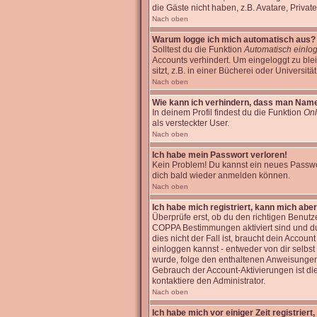
die Gäste nicht haben, z.B. Avatare, Private
Nach oben
Warum logge ich mich automatisch aus?
Solltest du die Funktion
Automatisch einlo
Accounts verhindert. Um eingeloggt zu bl
sitzt, z.B. in einer Bücherei oder Universitä
Nach oben
Wie kann ich verhindern, dass man Name i
In deinem Profil findest du die Funktion
Onl
als versteckter User.
Nach oben
Ich habe mein Passwort verloren!
Kein Problem! Du kannst ein neues Passwor
dich bald wieder anmelden können.
Nach oben
Ich habe mich registriert, kann mich aber
Überprüfe erst, ob du den richtigen Benut
COPPA Bestimmungen aktiviert sind und d
dies nicht der Fall ist, braucht dein Accoun
einloggen kannst - entweder von dir selbst 
wurde, folge den enthaltenen Anweisungen, 
Gebrauch der Account-Aktivierungen ist di
kontaktiere den Administrator.
Nach oben
Ich habe mich vor einiger Zeit registrier