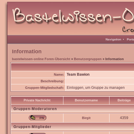
Navigation
•
Port
Information
bastelwissen-online Foren-Übersicht
»
Benutzergruppen
» Information
Team Bawion
Name:
Beschreibung:
Einloggen, um Gruppe zu managen
Gruppen-Mitgliedschaft:
Private Nachricht
Benutzername
Beiträge
Gruppen-Moderatoren
4359
Birgit
Gruppen-Mitglieder