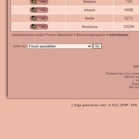
716
Bawion
9488
bitavin
5271
Heide
10294
Rosinova
bastelwissen-online Foren-Übersicht
»
Benutzergruppen
» Information
Gehe zu:
297
Powered by
Orion
bas
CBACK Ori
:-: 
Supp
Alle Z
[ Page generation time: 0.052s (PHP: 64% 