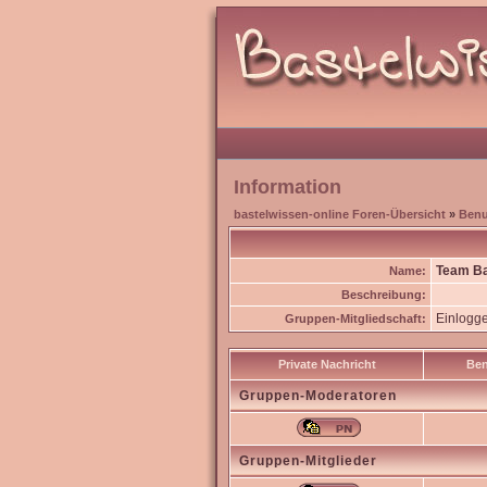
Information
bastelwissen-online Foren-Übersicht
»
Benu
Team B
Name:
Beschreibung:
Einlogg
Gruppen-Mitgliedschaft:
Private Nachricht
Be
Gruppen-Moderatoren
Gruppen-Mitglieder