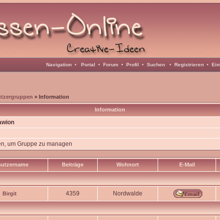
Navigation
•
Portal
•
Forum
•
Profil
•
Suchen
•
Registrieren
•
Ein
tzergruppen
» Information
Information
awion
en, um Gruppe zu managen
nutzername
Beiträge
Wohnort
E-Mail
4359
Nordwalde
Birgit