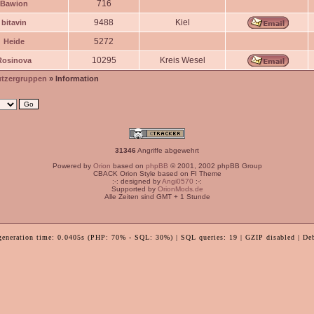
716
Bawion
9488
Kiel
bitavin
5272
Heide
10295
Kreis Wesel
Rosinova
tzergruppen
» Information
31346
Angriffe abgewehrt
Powered by
Orion
based on
phpBB
© 2001, 2002 phpBB Group
CBACK Orion Style based on FI Theme
:-: designed by
Angi0570
:-:
Supported by
OrionMods.de
Alle Zeiten sind GMT + 1 Stunde
generation time: 0.0405s (PHP: 70% - SQL: 30%) | SQL queries: 19 | GZIP disabled | De