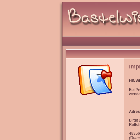
Imp
HINW
Bei P
wende 
Adres
Birgit
Rottst
48356
(Germ