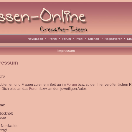
Navigation
•
Portal
•
Forum
•
Profil
•
Suchen
•
Registrieren
•
Ein
Impressum
ressum
EIS
roblemen und Fragen zu einem Beitrag im
Forum
bzw. zu den hier veröffentlichen 
Dich bitte an das
Forum
bzw. an den jeweiligen Autor.
se:
 Bockholt
iege
 Nordwalde
any)