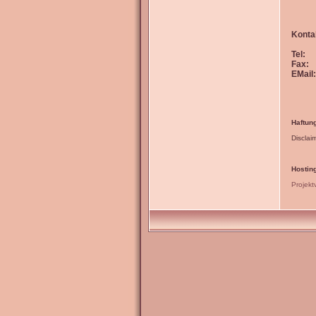
Konta
Tel:
Fax:
EMail:
Haftun
Disclai
Hosting
Projekt