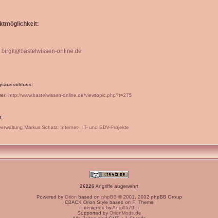
ktmöglichkeit:
birgit@bastelwissen-online.de
gsausschluss:
mer:
http://www.bastelwissen-online.de/viewtopic.php?t=275
:
verwaltung Markus Schatz: Internet-, IT- und EDV-Projekte
26226
Angriffe abgewehrt
Powered by
Orion
based on
phpBB
© 2001, 2002 phpBB Group
CBACK Orion Style based on FI Theme
:-: designed by
Angi0570
:-:
Supported by
OrionMods.de