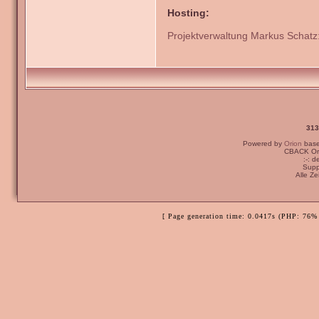
Hosting:
Projektverwaltung Markus Schatz:
313
Powered by
Orion
bas
CBACK Ori
:-: 
Supp
Alle Z
[ Page generation time: 0.0417s (PHP: 76% 