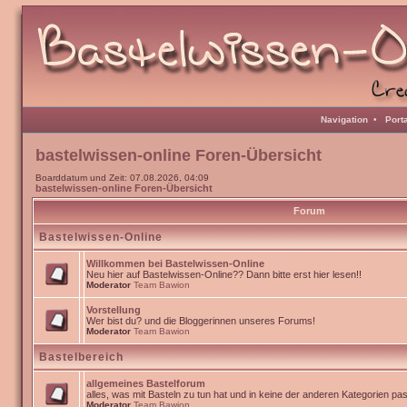
Navigation
•
Port
bastelwissen-online Foren-Übersicht
Boarddatum und Zeit: 07.08.2026, 04:09
bastelwissen-online Foren-Übersicht
Forum
Bastelwissen-Online
Willkommen bei Bastelwissen-Online
Neu hier auf Bastelwissen-Online?? Dann bitte erst hier lesen!!
Moderator
Team Bawion
Vorstellung
Wer bist du? und die Bloggerinnen unseres Forums!
Moderator
Team Bawion
Bastelbereich
allgemeines Bastelforum
alles, was mit Basteln zu tun hat und in keine der anderen Kategorien pa
Moderator
Team Bawion