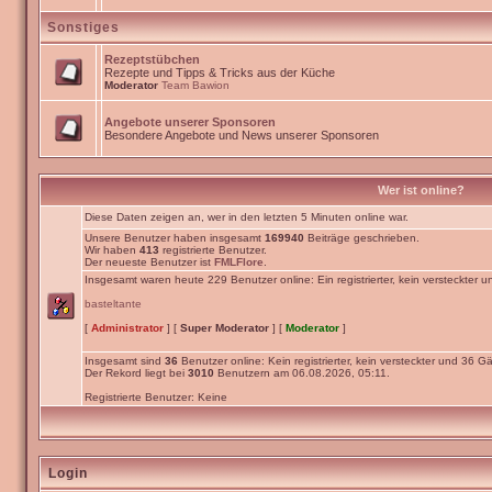
Sonstiges
Rezeptstübchen
Rezepte und Tipps & Tricks aus der Küche
Moderator
Team Bawion
Angebote unserer Sponsoren
Besondere Angebote und News unserer Sponsoren
Wer ist online?
Diese Daten zeigen an, wer in den letzten 5 Minuten online war.
Unsere Benutzer haben insgesamt
169940
Beiträge geschrieben.
Wir haben
413
registrierte Benutzer.
Der neueste Benutzer ist
FMLFlore
.
Insgesamt waren heute 229 Benutzer online: Ein registrierter, kein versteckter 
basteltante
[
Administrator
] [
Super Moderator
] [
Moderator
]
Insgesamt sind
36
Benutzer online: Kein registrierter, kein versteckter und 36 Gä
Der Rekord liegt bei
3010
Benutzern am 06.08.2026, 05:11.
Registrierte Benutzer: Keine
Login