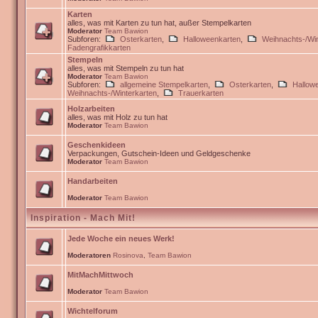
Karten
alles, was mit Karten zu tun hat, außer Stempelkarten
Moderator
Team Bawion
Subforen:
Osterkarten
,
Halloweenkarten
,
Weihnachts-/Win
Fadengrafikkarten
Stempeln
alles, was mit Stempeln zu tun hat
Moderator
Team Bawion
Subforen:
allgemeine Stempelkarten
,
Osterkarten
,
Hallow
Weihnachts-/Winterkarten
,
Trauerkarten
Holzarbeiten
alles, was mit Holz zu tun hat
Moderator
Team Bawion
Geschenkideen
Verpackungen, Gutschein-Ideen und Geldgeschenke
Moderator
Team Bawion
Handarbeiten
Moderator
Team Bawion
Inspiration - Mach Mit!
Jede Woche ein neues Werk!
Moderatoren
Rosinova
,
Team Bawion
MitMachMittwoch
Moderator
Team Bawion
Wichtelforum