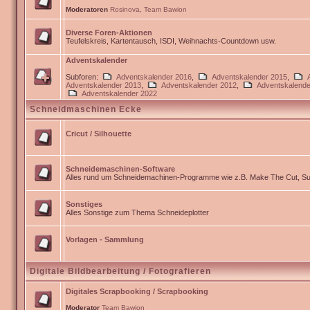
Moderatoren
Rosinova
,
Team Bawion
Diverse Foren-Aktionen
Teufelskreis, Kartentausch, ISDI, Weihnachts-Countdown usw.
Adventskalender
Subforen:
Adventskalender 2016
,
Adventskalender 2015
,
Adventskalender 2013
,
Adventskalender 2012
,
Adventskalende
Adventskalender 2022
Schneidmaschinen Ecke
Cricut / Silhouette
Schneidemaschinen-Software
Alles rund um Schneidemachinen-Programme wie z.B. Make The Cut, Sur
Sonstiges
Alles Sonstige zum Thema Schneideplotter
Vorlagen - Sammlung
Digitale Bildbearbeitung / Fotografieren
Digitales Scrapbooking / Scrapbooking
Moderator
Team Bawion