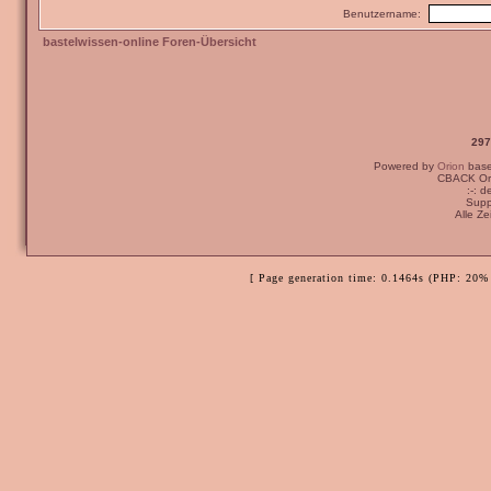
Benutzername:
bastelwissen-online Foren-Übersicht
297
Powered by
Orion
bas
CBACK Ori
:-: 
Supp
Alle Z
[ Page generation time: 0.1464s (PHP: 20% 