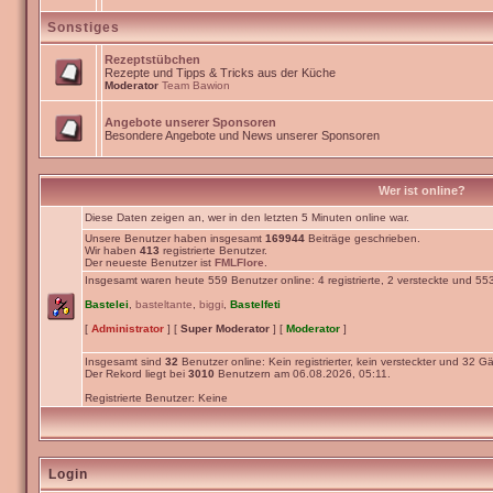
Sonstiges
Rezeptstübchen
Rezepte und Tipps & Tricks aus der Küche
Moderator
Team Bawion
Angebote unserer Sponsoren
Besondere Angebote und News unserer Sponsoren
Wer ist online?
Diese Daten zeigen an, wer in den letzten 5 Minuten online war.
Unsere Benutzer haben insgesamt
169944
Beiträge geschrieben.
Wir haben
413
registrierte Benutzer.
Der neueste Benutzer ist
FMLFlore
.
Insgesamt waren heute 559 Benutzer online: 4 registrierte, 2 versteckte und 55
Bastelei
,
basteltante
,
biggi
,
Bastelfeti
[
Administrator
] [
Super Moderator
] [
Moderator
]
Insgesamt sind
32
Benutzer online: Kein registrierter, kein versteckter und 32 Gä
Der Rekord liegt bei
3010
Benutzern am 06.08.2026, 05:11.
Registrierte Benutzer: Keine
Login