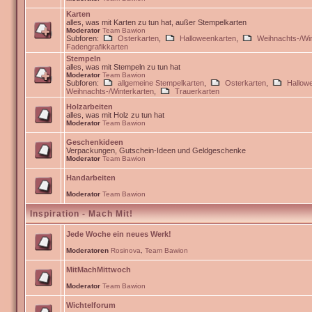
Karten
alles, was mit Karten zu tun hat, außer Stempelkarten
Moderator
Team Bawion
Subforen:
Osterkarten
,
Halloweenkarten
,
Weihnachts-/Win
Fadengrafikkarten
Stempeln
alles, was mit Stempeln zu tun hat
Moderator
Team Bawion
Subforen:
allgemeine Stempelkarten
,
Osterkarten
,
Hallow
Weihnachts-/Winterkarten
,
Trauerkarten
Holzarbeiten
alles, was mit Holz zu tun hat
Moderator
Team Bawion
Geschenkideen
Verpackungen, Gutschein-Ideen und Geldgeschenke
Moderator
Team Bawion
Handarbeiten
Moderator
Team Bawion
Inspiration - Mach Mit!
Jede Woche ein neues Werk!
Moderatoren
Rosinova
,
Team Bawion
MitMachMittwoch
Moderator
Team Bawion
Wichtelforum