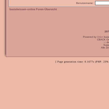
Benutzername:
bastelwissen-online Foren-Übersicht
297
Powered by
Orion
bas
CBACK Ori
:-: 
Supp
Alle Z
[ Page generation time: 0.1677s (PHP: 23% 