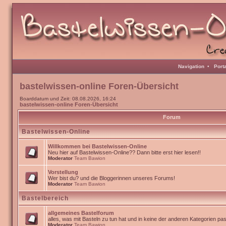
Navigation
•
Port
bastelwissen-online Foren-Übersicht
Boarddatum und Zeit: 08.08.2026, 16:24
bastelwissen-online Foren-Übersicht
Forum
Bastelwissen-Online
Willkommen bei Bastelwissen-Online
Neu hier auf Bastelwissen-Online?? Dann bitte erst hier lesen!!
Moderator
Team Bawion
Vorstellung
Wer bist du? und die Bloggerinnen unseres Forums!
Moderator
Team Bawion
Bastelbereich
allgemeines Bastelforum
alles, was mit Basteln zu tun hat und in keine der anderen Kategorien pa
Moderator
Team Bawion