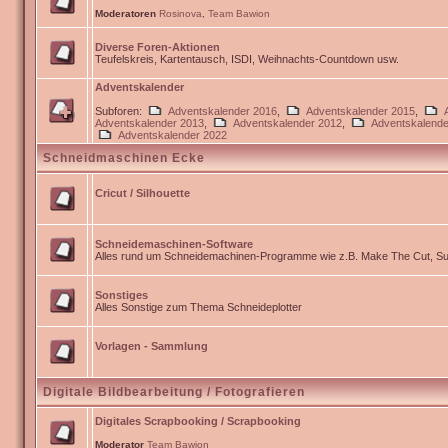
Moderatoren
Rosinova
,
Team Bawion
Diverse Foren-Aktionen
Teufelskreis, Kartentausch, ISDI, Weihnachts-Countdown usw.
Adventskalender
Subforen:
Adventskalender 2016
,
Adventskalender 2015
,
Adventskalender 2013
,
Adventskalender 2012
,
Adventskalende
Adventskalender 2022
Schneidmaschinen Ecke
Cricut / Silhouette
Schneidemaschinen-Software
Alles rund um Schneidemachinen-Programme wie z.B. Make The Cut, Sur
Sonstiges
Alles Sonstige zum Thema Schneideplotter
Vorlagen - Sammlung
Digitale Bildbearbeitung / Fotografieren
Digitales Scrapbooking / Scrapbooking
Moderator
Team Bawion