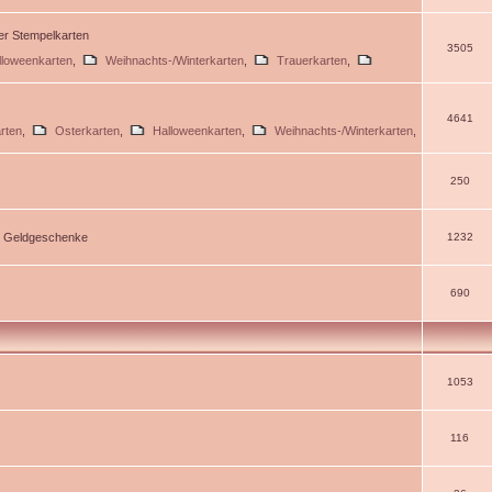
ßer Stempelkarten
3505
lloweenkarten
,
Weihnachts-/Winterkarten
,
Trauerkarten
,
4641
rten
,
Osterkarten
,
Halloweenkarten
,
Weihnachts-/Winterkarten
,
250
d Geldgeschenke
1232
690
1053
116