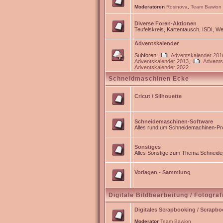
Moderatoren
Rosinova
,
Team Bawion
Diverse Foren-Aktionen
Teufelskreis, Kartentausch, ISDI, 
Adventskalender
Subforen:
Adventskalender 201
Adventskalender 2013
,
Advents
Adventskalender 2022
Schneidmaschinen Ecke
Cricut / Silhouette
Schneidemaschinen-Software
Alles rund um Schneidemachinen-Pro
Sonstiges
Alles Sonstige zum Thema Schneidep
Vorlagen - Sammlung
Digitale Bildbearbeitung / Fotograf
Digitales Scrapbooking / Scrapb
Moderator
Team Bawion