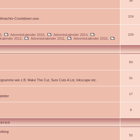
36
224
Weihnachts-Countdown usw.
6
,
Adventskalender 2015
,
Adventskalender 2014
,
220
kalender 2012
,
Adventskalender 2011
,
Adventskalender 2010
,
83
31
gramme wie z.B. Make The Cut, Sure Cuts A Lot, Inkscape etc.
17
lotter
8
ieren
ooking
52