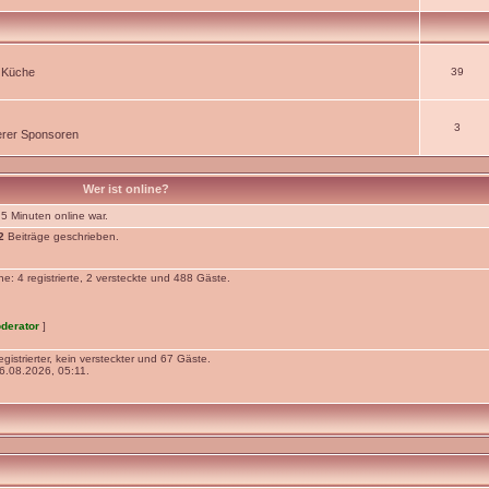
r Küche
39
3
rer Sponsoren
Wer ist online?
 5 Minuten online war.
2
Beiträge geschrieben.
: 4 registrierte, 2 versteckte und 488 Gäste.
derator
]
gistrierter, kein versteckter und 67 Gäste.
.08.2026, 05:11.