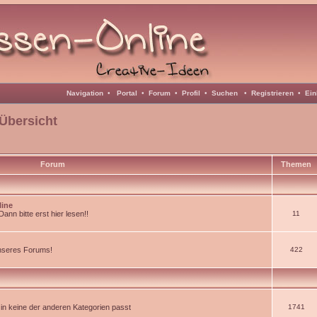
Navigation
•
Portal
•
Forum
•
Profil
•
Suchen
•
Registrieren
•
Ein
Übersicht
Forum
Themen
line
nn bitte erst hier lesen!!
11
unseres Forums!
422
d in keine der anderen Kategorien passt
1741