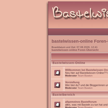
bastelwissen-online Foren-
Boarddatum und Zeit: 07.08.2026, 12:41
bastelwissen-online Foren-Übersicht
Bastelwissen-Online
Willkommen bei Bastelwissen-On
Neu hier auf Bastelwissen-Online?? Da
Moderator
Team Bawion
Vorstellung
Wer bist du? und die Bloggerinnen 
Moderator
Team Bawion
Bastelbereich
allgemeines Bastelforum
alles, was mit Basteln zu tun hat un
Moderator
Team Bawion