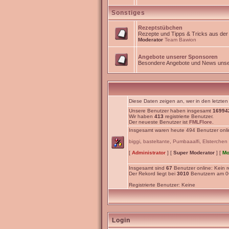
Sonstiges
Rezeptstübchen
Rezepte und Tipps & Tricks aus de
Moderator
Team Bawion
Angebote unserer Sponsoren
Besondere Angebote und News unse
Diese Daten zeigen an, wer in den letzten
Unsere Benutzer haben insgesamt
16994
Wir haben
413
registrierte Benutzer.
Der neueste Benutzer ist
FMLFlore
.
Insgesamt waren heute 494 Benutzer online
biggi
,
basteltante
,
Pumbaaalfi
,
Elsterchen
[
Administrator
] [
Super Moderator
] [
Mo
Insgesamt sind
67
Benutzer online: Kein re
Der Rekord liegt bei
3010
Benutzern am 06
Registrierte Benutzer: Keine
Login