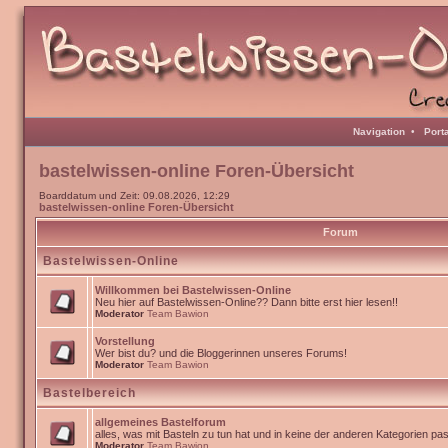
Navigation
•
Port
bastelwissen-online Foren-Übersicht
Boarddatum und Zeit: 09.08.2026, 12:29
bastelwissen-online Foren-Übersicht
Forum
Bastelwissen-Online
Willkommen bei Bastelwissen-Online
Neu hier auf Bastelwissen-Online?? Dann bitte erst hier lesen!!
Moderator
Team Bawion
Vorstellung
Wer bist du? und die Bloggerinnen unseres Forums!
Moderator
Team Bawion
Bastelbereich
allgemeines Bastelforum
alles, was mit Basteln zu tun hat und in keine der anderen Kategorien pa
Moderator
Team Bawion