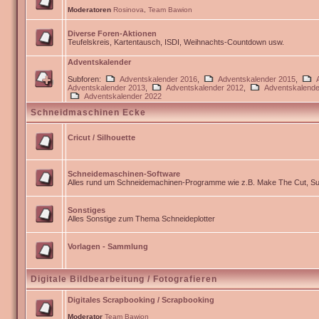
Moderatoren
Rosinova
,
Team Bawion
Diverse Foren-Aktionen
Teufelskreis, Kartentausch, ISDI, Weihnachts-Countdown usw.
Adventskalender
Subforen:
Adventskalender 2016
,
Adventskalender 2015
,
Adventskalender 2013
,
Adventskalender 2012
,
Adventskalende
Adventskalender 2022
Schneidmaschinen Ecke
Cricut / Silhouette
Schneidemaschinen-Software
Alles rund um Schneidemachinen-Programme wie z.B. Make The Cut, Sur
Sonstiges
Alles Sonstige zum Thema Schneideplotter
Vorlagen - Sammlung
Digitale Bildbearbeitung / Fotografieren
Digitales Scrapbooking / Scrapbooking
Moderator
Team Bawion