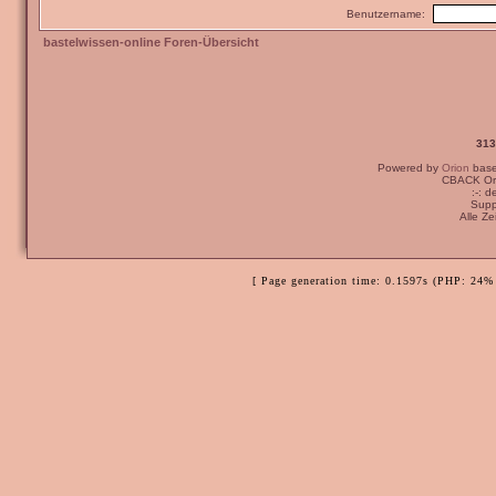
Benutzername:
bastelwissen-online Foren-Übersicht
313
Powered by
Orion
bas
CBACK Ori
:-: 
Supp
Alle Z
[ Page generation time: 0.1597s (PHP: 24% 