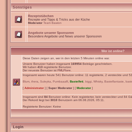
Sonstiges
Rezeptstübchen
Rezepte und Tipps & Tricks aus der Küche
Moderator
Team Bawion
Angebote unserer Sponsoren
Besondere Angebote und News unserer Sponsoren
Wer ist online?
Diese Daten zeigen an, wer in den letzten 5 Minuten online war.
Unsere Benutzer haben insgesamt
169954
Beiträge geschrieben.
Wir haben
413
registrierte Benutzer.
Der neueste Benutzer ist
FMLFlore
.
Insgesamt waren heute 541 Benutzer online: 11 registrierte, 2 versteckte und 5
Blum
,
thera
,
Suleyka
,
Pumbaaalfi
,
Bastelfeti
,
biggi
,
Whisky
,
Bastelfantasie
,
bast
[
Administrator
] [
Super Moderator
] [
Moderator
]
Insgesamt sind
84
Benutzer online: Kein registrierter, kein versteckter und 84 Gä
Der Rekord liegt bei
3010
Benutzern am 06.08.2026, 05:11.
Registrierte Benutzer: Keine
Login