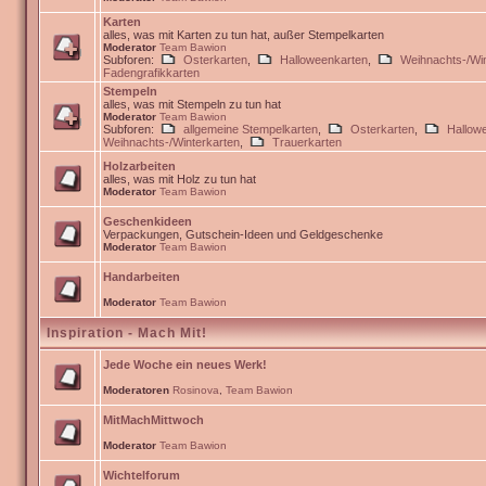
Karten
alles, was mit Karten zu tun hat, außer Stempelkarten
Moderator
Team Bawion
Subforen:
Osterkarten
,
Halloweenkarten
,
Weihnachts-/Win
Fadengrafikkarten
Stempeln
alles, was mit Stempeln zu tun hat
Moderator
Team Bawion
Subforen:
allgemeine Stempelkarten
,
Osterkarten
,
Hallow
Weihnachts-/Winterkarten
,
Trauerkarten
Holzarbeiten
alles, was mit Holz zu tun hat
Moderator
Team Bawion
Geschenkideen
Verpackungen, Gutschein-Ideen und Geldgeschenke
Moderator
Team Bawion
Handarbeiten
Moderator
Team Bawion
Inspiration - Mach Mit!
Jede Woche ein neues Werk!
Moderatoren
Rosinova
,
Team Bawion
MitMachMittwoch
Moderator
Team Bawion
Wichtelforum