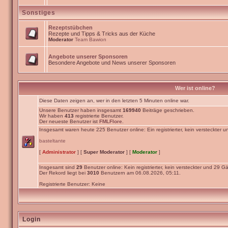
Sonstiges
Rezeptstübchen
Rezepte und Tipps & Tricks aus der Küche
Moderator
Team Bawion
Angebote unserer Sponsoren
Besondere Angebote und News unserer Sponsoren
Wer ist online?
Diese Daten zeigen an, wer in den letzten 5 Minuten online war.
Unsere Benutzer haben insgesamt
169940
Beiträge geschrieben.
Wir haben
413
registrierte Benutzer.
Der neueste Benutzer ist
FMLFlore
.
Insgesamt waren heute 225 Benutzer online: Ein registrierter, kein versteckter 
basteltante
[
Administrator
] [
Super Moderator
] [
Moderator
]
Insgesamt sind
29
Benutzer online: Kein registrierter, kein versteckter und 29 Gä
Der Rekord liegt bei
3010
Benutzern am 06.08.2026, 05:11.
Registrierte Benutzer: Keine
Login