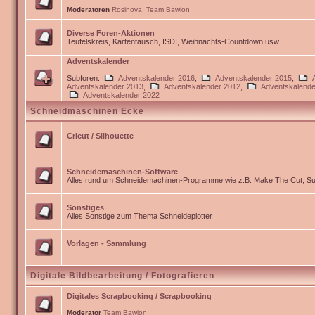
Moderatoren
Rosinova
,
Team Bawion
Diverse Foren-Aktionen
Teufelskreis, Kartentausch, ISDI, Weihnachts-Countdown usw.
Adventskalender
Subforen:
Adventskalender 2016
,
Adventskalender 2015
,
Adventskalender 2013
,
Adventskalender 2012
,
Adventskalende
Adventskalender 2022
Schneidmaschinen Ecke
Cricut / Silhouette
Schneidemaschinen-Software
Alles rund um Schneidemachinen-Programme wie z.B. Make The Cut, Sur
Sonstiges
Alles Sonstige zum Thema Schneideplotter
Vorlagen - Sammlung
Digitale Bildbearbeitung / Fotografieren
Digitales Scrapbooking / Scrapbooking
Moderator
Team Bawion