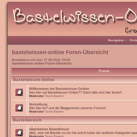
Navigation
•
Port
bastelwissen-online Foren-Übersicht
Boarddatum und Zeit: 07.08.2026, 04:06
bastelwissen-online Foren-Übersicht
Forum
Bastelwissen-Online
Willkommen bei Bastelwissen-Online
Neu hier auf Bastelwissen-Online?? Dann bitte erst hier lesen!!
Moderator
Team Bawion
Vorstellung
Wer bist du? und die Bloggerinnen unseres Forums!
Moderator
Team Bawion
Bastelbereich
allgemeines Bastelforum
alles, was mit Basteln zu tun hat und in keine der anderen Kategorien pa
Moderator
Team Bawion