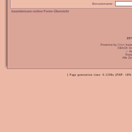
Benutzername:
bastelwissen-online Foren-Übersicht
297
Powered by
Orion
bas
CBACK Ori
:-: 
Supp
Alle Z
[ Page generation time: 0.1298s (PHP: 18% 