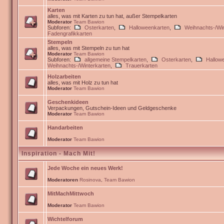
Karten
alles, was mit Karten zu tun hat, außer Stempelkarten
Moderator
Team Bawion
Subforen:
Osterkarten
,
Halloweenkarten
,
Weihnachts-/Win
Fadengrafikkarten
Stempeln
alles, was mit Stempeln zu tun hat
Moderator
Team Bawion
Subforen:
allgemeine Stempelkarten
,
Osterkarten
,
Hallow
Weihnachts-/Winterkarten
,
Trauerkarten
Holzarbeiten
alles, was mit Holz zu tun hat
Moderator
Team Bawion
Geschenkideen
Verpackungen, Gutschein-Ideen und Geldgeschenke
Moderator
Team Bawion
Handarbeiten
Moderator
Team Bawion
Inspiration - Mach Mit!
Jede Woche ein neues Werk!
Moderatoren
Rosinova
,
Team Bawion
MitMachMittwoch
Moderator
Team Bawion
Wichtelforum