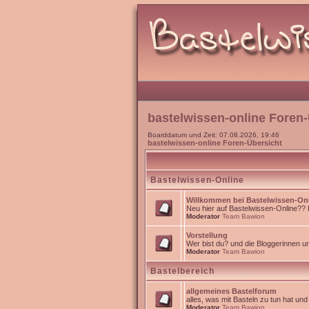
bastelwissen-online Foren-
Boarddatum und Zeit: 07.08.2026, 19:46
bastelwissen-online Foren-Übersicht
Bastelwissen-Online
Willkommen bei Bastelwissen-On
Neu hier auf Bastelwissen-Online?? Da
Moderator
Team Bawion
Vorstellung
Wer bist du? und die Bloggerinnen 
Moderator
Team Bawion
Bastelbereich
allgemeines Bastelforum
alles, was mit Basteln zu tun hat un
Moderator
Team Bawion