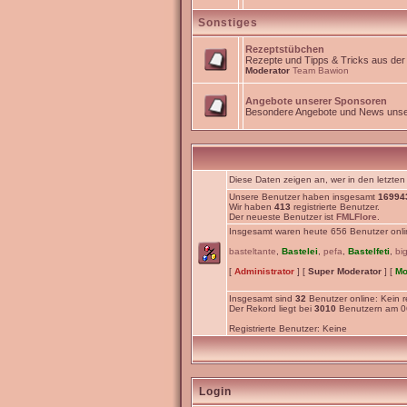
Sonstiges
Rezeptstübchen
Rezepte und Tipps & Tricks aus de
Moderator
Team Bawion
Angebote unserer Sponsoren
Besondere Angebote und News unse
Diese Daten zeigen an, wer in den letzten
Unsere Benutzer haben insgesamt
16994
Wir haben
413
registrierte Benutzer.
Der neueste Benutzer ist
FMLFlore
.
Insgesamt waren heute 656 Benutzer online
basteltante
,
Bastelei
,
pefa
,
Bastelfeti
,
bi
[
Administrator
] [
Super Moderator
] [
Mo
Insgesamt sind
32
Benutzer online: Kein re
Der Rekord liegt bei
3010
Benutzern am 06
Registrierte Benutzer: Keine
Login