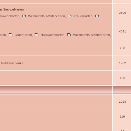
ßer Stempelkarten
3505
lloweenkarten
,
Weihnachts-/Winterkarten
,
Trauerkarten
,
4641
rten
,
Osterkarten
,
Halloweenkarten
,
Weihnachts-/Winterkarten
,
250
d Geldgeschenke
1232
690
1053
116