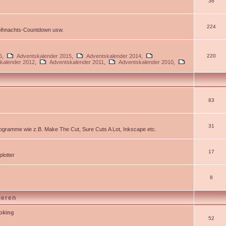
36
224
Weihnachts-Countdown usw.
6
,
Adventskalender 2015
,
Adventskalender 2014
,
220
kalender 2012
,
Adventskalender 2011
,
Adventskalender 2010
,
83
31
gramme wie z.B. Make The Cut, Sure Cuts A Lot, Inkscape etc.
17
lotter
8
ieren
ooking
52