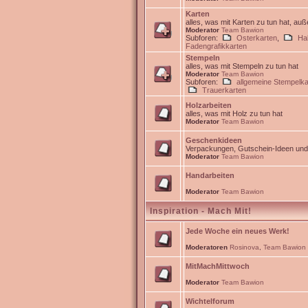
Karten
alles, was mit Karten zu tun hat, au
Moderator
Team Bawion
Subforen:
Osterkarten
,
Ha
Fadengrafikkarten
Stempeln
alles, was mit Stempeln zu tun hat
Moderator
Team Bawion
Subforen:
allgemeine Stempelka
Trauerkarten
Holzarbeiten
alles, was mit Holz zu tun hat
Moderator
Team Bawion
Geschenkideen
Verpackungen, Gutschein-Ideen un
Moderator
Team Bawion
Handarbeiten
Moderator
Team Bawion
Inspiration - Mach Mit!
Jede Woche ein neues Werk!
Moderatoren
Rosinova
,
Team Bawion
MitMachMittwoch
Moderator
Team Bawion
Wichtelforum