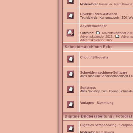
Moderatoren
Rosinova
,
Team Bawion
Diverse Foren-Aktionen
Teufelskreis, Kartentausch, ISDI, 
Adventskalender
Subforen:
Adventskalender 201
Adventskalender 2013
,
Advents
Adventskalender 2022
Schneidmaschinen Ecke
Cricut / Silhouette
Schneidemaschinen-Software
Alles rund um Schneidemachinen-Pro
Sonstiges
Alles Sonstige zum Thema Schneidep
Vorlagen - Sammlung
Digitale Bildbearbeitung / Fotograf
Digitales Scrapbooking / Scrapb
Moderator
Team Bawion