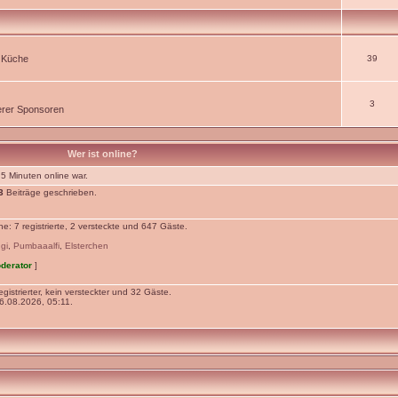
r Küche
39
3
rer Sponsoren
Wer ist online?
 5 Minuten online war.
3
Beiträge geschrieben.
: 7 registrierte, 2 versteckte und 647 Gäste.
ggi
,
Pumbaaalfi
,
Elsterchen
derator
]
gistrierter, kein versteckter und 32 Gäste.
.08.2026, 05:11.