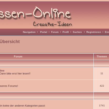
Navigation
•
Portal
•
Forum
•
Profil
•
Suchen
•
Registrieren
•
Ein
Übersicht
Forum
Themen
line
nn bitte erst hier lesen!!
11
unseres Forums!
422
d in keine der anderen Kategorien passt
1741