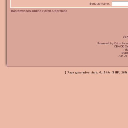
Benutzername:
bastelwissen-online Foren-Übersicht
297
Powered by
Orion
bas
CBACK Ori
:-: 
Supp
Alle Z
[ Page generation time: 0.1549s (PHP: 26% 