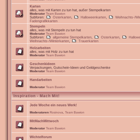
Karten
alles, was mit Karten zu tun hat, außer Stempelkarten
Moderator
Team Bawion
Subforen:
Osterkarten
,
Halloweenkarten
,
Weihnachts-/Win
Fadengrafikkarten
Stempeln
alles, was mit Stempeln zu tun hat
Moderator
Team Bawion
Subforen:
allgemeine Stempelkarten
,
Osterkarten
,
Hallow
Weihnachts-/Winterkarten
,
Trauerkarten
Holzarbeiten
alles, was mit Holz zu tun hat
Moderator
Team Bawion
Geschenkideen
Verpackungen, Gutschein-Ideen und Geldgeschenke
Moderator
Team Bawion
Handarbeiten
Moderator
Team Bawion
Inspiration - Mach Mit!
Jede Woche ein neues Werk!
Moderatoren
Rosinova
,
Team Bawion
MitMachMittwoch
Moderator
Team Bawion
Wichtelforum