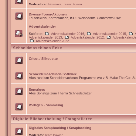
Moderatoren
Rosinova
,
Team Bawion
Diverse Foren-Aktionen
Teufelskreis, Kartentausch, ISDI, Weihnachts-Countdown usw.
Adventskalender
Subforen:
Adventskalender 2016
,
Adventskalender 2015
,
Adventskalender 2013
,
Adventskalender 2012
,
Adventskalende
Adventskalender 2022
Schneidmaschinen Ecke
Cricut / Silhouette
Schneidemaschinen-Software
Alles rund um Schneidemachinen-Programme wie z.B. Make The Cut, Sur
Sonstiges
Alles Sonstige zum Thema Schneideplotter
Vorlagen - Sammlung
Digitale Bildbearbeitung / Fotografieren
Digitales Scrapbooking / Scrapbooking
Moderator
Team Bawion