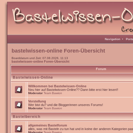
Navigation
•
Port
bastelwissen-online Foren-Übersicht
Boarddatum und Zeit: 07.08.2026, 11:13
bastelwissen-online Foren-Übersicht
Forum
Bastelwissen-Online
Willkommen bei Bastelwissen-Online
Neu hier auf Bastelwissen-Online?? Dann bitte erst hier lesen!!
Moderator
Team Bawion
Vorstellung
Wer bist du? und die Bloggerinnen unseres Forums!
Moderator
Team Bawion
Bastelbereich
allgemeines Bastelforum
alles, was mit Basteln zu tun hat und in keine der anderen Kategorien pa
Moderator
Team Bawion