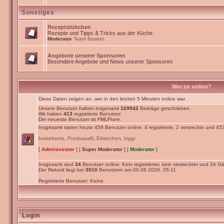
Sonstiges
Rezeptstübchen
Rezepte und Tipps & Tricks aus der Küche
Moderator
Team Bawion
Angebote unserer Sponsoren
Besondere Angebote und News unserer Sponsoren
Wer ist online?
Diese Daten zeigen an, wer in den letzten 5 Minuten online war.
Unsere Benutzer haben insgesamt
169942
Beiträge geschrieben.
Wir haben
413
registrierte Benutzer.
Der neueste Benutzer ist
FMLFlore
.
Insgesamt waren heute 459 Benutzer online: 4 registrierte, 2 versteckte und 45
basteltante
,
Pumbaaalfi
,
Elsterchen
,
biggi
[
Administrator
] [
Super Moderator
] [
Moderator
]
Insgesamt sind
34
Benutzer online: Kein registrierter, kein versteckter und 34 Gä
Der Rekord liegt bei
3010
Benutzern am 06.08.2026, 05:11.
Registrierte Benutzer: Keine
Login