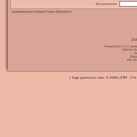
Benutzername:
bastelwissen-online Foren-Übersicht
272
Powered by
Orion
bas
CBACK Ori
:-: 
Supp
Alle Z
[ Page generation time: 0.1689s (PHP: 27% 