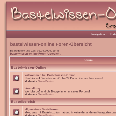
Navigation
•
Port
bastelwissen-online Foren-Übersicht
Boarddatum und Zeit: 06.08.2026, 19:48
bastelwissen-online Foren-Übersicht
Forum
Bastelwissen-Online
Willkommen bei Bastelwissen-Online
Neu hier auf Bastelwissen-Online?? Dann bitte erst hier lesen!!
Moderator
Team Bawion
Vorstellung
Wer bist du? und die Bloggerinnen unseres Forums!
Moderator
Team Bawion
Bastelbereich
allgemeines Bastelforum
alles, was mit Basteln zu tun hat und in keine der anderen Kategorien pa
Moderator
Team Bawion