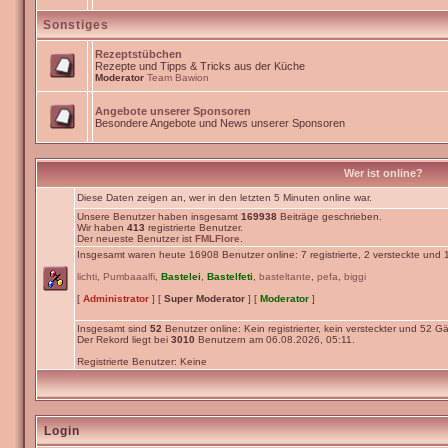
Sonstiges
Rezeptstübchen
Rezepte und Tipps & Tricks aus der Küche
Moderator
Team Bawion
Angebote unserer Sponsoren
Besondere Angebote und News unserer Sponsoren
Wer ist online?
Diese Daten zeigen an, wer in den letzten 5 Minuten online war.
Unsere Benutzer haben insgesamt
169938
Beiträge geschrieben.
Wir haben
413
registrierte Benutzer.
Der neueste Benutzer ist
FMLFlore
.
Insgesamt waren heute 16908 Benutzer online: 7 registrierte, 2 versteckte und
lichti
,
Pumbaaalfi
,
Bastelei
,
Bastelfeti
,
basteltante
,
pefa
,
biggi
[
Administrator
] [
Super Moderator
] [
Moderator
]
Insgesamt sind
52
Benutzer online: Kein registrierter, kein versteckter und 52 Gä
Der Rekord liegt bei
3010
Benutzern am 06.08.2026, 05:11.
Registrierte Benutzer: Keine
Login