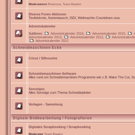
Moderatoren
Rosinova
,
Team Bawion
Diverse Foren-Aktionen
Teufelskreis, Kartentausch, ISDI, Weihnachts-Countdown usw.
Adventskalender
Subforen:
Adventskalender 2016
,
Adventskalender 2015
,
Adventskalender 2013
,
Adventskalender 2012
,
Adventskalende
Adventskalender 2022
Schneidmaschinen Ecke
Cricut / Silhouette
Schneidemaschinen-Software
Alles rund um Schneidemachinen-Programme wie z.B. Make The Cut, Sur
Sonstiges
Alles Sonstige zum Thema Schneideplotter
Vorlagen - Sammlung
Digitale Bildbearbeitung / Fotografieren
Digitales Scrapbooking / Scrapbooking
Moderator
Team Bawion