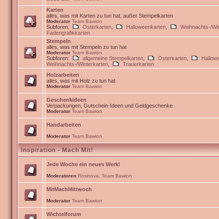
Karten
alles, was mit Karten zu tun hat, außer Stempelkarten
Moderator
Team Bawion
Subforen:
Osterkarten
,
Halloweenkarten
,
Weihnachts-/Win
Fadengrafikkarten
Stempeln
alles, was mit Stempeln zu tun hat
Moderator
Team Bawion
Subforen:
allgemeine Stempelkarten
,
Osterkarten
,
Hallow
Weihnachts-/Winterkarten
,
Trauerkarten
Holzarbeiten
alles, was mit Holz zu tun hat
Moderator
Team Bawion
Geschenkideen
Verpackungen, Gutschein-Ideen und Geldgeschenke
Moderator
Team Bawion
Handarbeiten
Moderator
Team Bawion
Inspiration - Mach Mit!
Jede Woche ein neues Werk!
Moderatoren
Rosinova
,
Team Bawion
MitMachMittwoch
Moderator
Team Bawion
Wichtelforum