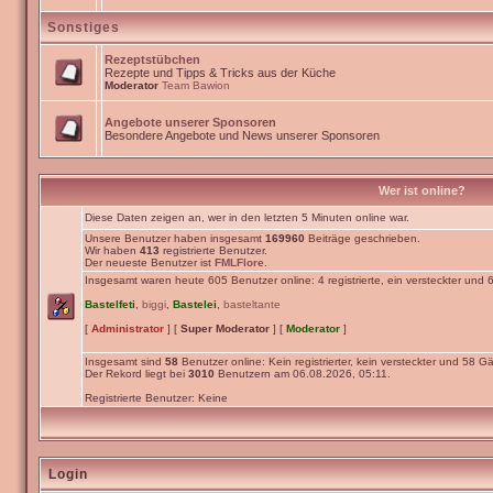
Sonstiges
Rezeptstübchen
Rezepte und Tipps & Tricks aus der Küche
Moderator
Team Bawion
Angebote unserer Sponsoren
Besondere Angebote und News unserer Sponsoren
Wer ist online?
Diese Daten zeigen an, wer in den letzten 5 Minuten online war.
Unsere Benutzer haben insgesamt
169960
Beiträge geschrieben.
Wir haben
413
registrierte Benutzer.
Der neueste Benutzer ist
FMLFlore
.
Insgesamt waren heute 605 Benutzer online: 4 registrierte, ein versteckter und
Bastelfeti
,
biggi
,
Bastelei
,
basteltante
[
Administrator
] [
Super Moderator
] [
Moderator
]
Insgesamt sind
58
Benutzer online: Kein registrierter, kein versteckter und 58 Gä
Der Rekord liegt bei
3010
Benutzern am 06.08.2026, 05:11.
Registrierte Benutzer: Keine
Login