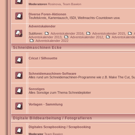
Moderatoren
Rosinova
,
Team Bawion
Diverse Foren-Aktionen
Teufelskreis, Kartentausch, ISDI, Weihnachts-Countdown usw.
Adventskalender
Subforen:
Adventskalender 2016
,
Adventskalender 2015
,
Adventskalender 2013
,
Adventskalender 2012
,
Adventskalende
Adventskalender 2022
Schneidmaschinen Ecke
Cricut / Silhouette
Schneidemaschinen-Software
Alles rund um Schneidemachinen-Programme wie z.B. Make The Cut, Sur
Sonstiges
Alles Sonstige zum Thema Schneideplotter
Vorlagen - Sammlung
Digitale Bildbearbeitung / Fotografieren
Digitales Scrapbooking / Scrapbooking
Moderator
Team Bawion