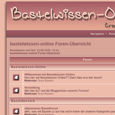
Navigation
•
Port
bastelwissen-online Foren-Übersicht
Boarddatum und Zeit: 10.08.2026, 13:41
bastelwissen-online Foren-Übersicht
Forum
Bastelwissen-Online
Willkommen bei Bastelwissen-Online
Neu hier auf Bastelwissen-Online?? Dann bitte erst hier lesen!!
Moderator
Team Bawion
Vorstellung
Wer bist du? und die Bloggerinnen unseres Forums!
Moderator
Team Bawion
Bastelbereich
allgemeines Bastelforum
alles, was mit Basteln zu tun hat und in keine der anderen Kategorien pa
Moderator
Team Bawion