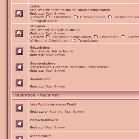
Karten
alles, was mit Karten zu tun hat, außer Stempelkarten
Moderator
Team Bawion
Subforen:
Osterkarten
,
Halloweenkarten
,
Weihnachts-/Win
Fadengrafikkarten
Stempeln
alles, was mit Stempeln zu tun hat
Moderator
Team Bawion
Subforen:
allgemeine Stempelkarten
,
Osterkarten
,
Hallow
Weihnachts-/Winterkarten
,
Trauerkarten
Holzarbeiten
alles, was mit Holz zu tun hat
Moderator
Team Bawion
Geschenkideen
Verpackungen, Gutschein-Ideen und Geldgeschenke
Moderator
Team Bawion
Handarbeiten
Moderator
Team Bawion
Inspiration - Mach Mit!
Jede Woche ein neues Werk!
Moderatoren
Rosinova
,
Team Bawion
MitMachMittwoch
Moderator
Team Bawion
Wichtelforum