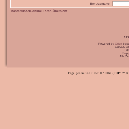
Benutzername:
bastelwissen-online Foren-Übersicht
313
Powered by
Orion
bas
CBACK Ori
:-: 
Supp
Alle Z
[ Page generation time: 0.1606s (PHP: 21% 