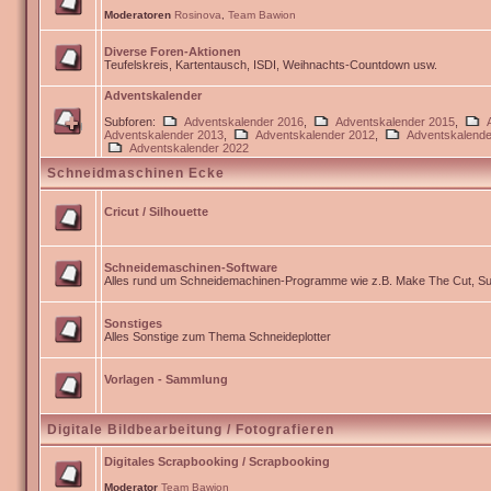
Moderatoren
Rosinova
,
Team Bawion
Diverse Foren-Aktionen
Teufelskreis, Kartentausch, ISDI, Weihnachts-Countdown usw.
Adventskalender
Subforen:
Adventskalender 2016
,
Adventskalender 2015
,
Adventskalender 2013
,
Adventskalender 2012
,
Adventskalende
Adventskalender 2022
Schneidmaschinen Ecke
Cricut / Silhouette
Schneidemaschinen-Software
Alles rund um Schneidemachinen-Programme wie z.B. Make The Cut, Sur
Sonstiges
Alles Sonstige zum Thema Schneideplotter
Vorlagen - Sammlung
Digitale Bildbearbeitung / Fotografieren
Digitales Scrapbooking / Scrapbooking
Moderator
Team Bawion