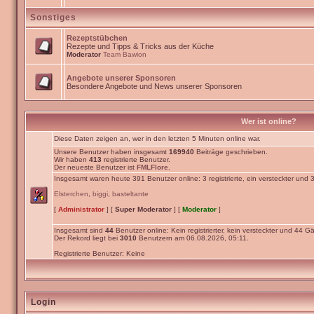
Sonstiges
Rezeptstübchen
Rezepte und Tipps & Tricks aus der Küche
Moderator
Team Bawion
Angebote unserer Sponsoren
Besondere Angebote und News unserer Sponsoren
Wer ist online?
Diese Daten zeigen an, wer in den letzten 5 Minuten online war.
Unsere Benutzer haben insgesamt
169940
Beiträge geschrieben.
Wir haben
413
registrierte Benutzer.
Der neueste Benutzer ist
FMLFlore
.
Insgesamt waren heute 391 Benutzer online: 3 registrierte, ein versteckter und
Elsterchen
,
biggi
,
basteltante
[
Administrator
] [
Super Moderator
] [
Moderator
]
Insgesamt sind
44
Benutzer online: Kein registrierter, kein versteckter und 44 Gä
Der Rekord liegt bei
3010
Benutzern am 06.08.2026, 05:11.
Registrierte Benutzer: Keine
Login