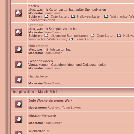
Karten
alles, was mit Karten zu tun hat, außer Stempelkarten
Moderator
Team Bawion
Subforen:
Osterkarten
,
Halloweenkarten
,
Weihnachts-/Win
Fadengrafikkarten
Stempeln
alles, was mit Stempeln zu tun hat
Moderator
Team Bawion
Subforen:
allgemeine Stempelkarten
,
Osterkarten
,
Hallow
Weihnachts-/Winterkarten
,
Trauerkarten
Holzarbeiten
alles, was mit Holz zu tun hat
Moderator
Team Bawion
Geschenkideen
Verpackungen, Gutschein-Ideen und Geldgeschenke
Moderator
Team Bawion
Handarbeiten
Moderator
Team Bawion
Inspiration - Mach Mit!
Jede Woche ein neues Werk!
Moderatoren
Rosinova
,
Team Bawion
MitMachMittwoch
Moderator
Team Bawion
Wichtelforum