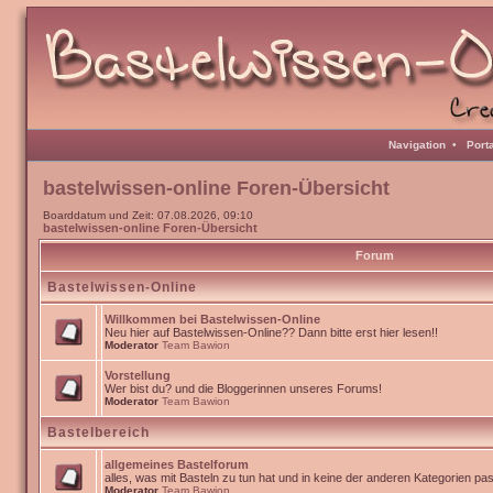
Navigation
•
Port
bastelwissen-online Foren-Übersicht
Boarddatum und Zeit: 07.08.2026, 09:10
bastelwissen-online Foren-Übersicht
Forum
Bastelwissen-Online
Willkommen bei Bastelwissen-Online
Neu hier auf Bastelwissen-Online?? Dann bitte erst hier lesen!!
Moderator
Team Bawion
Vorstellung
Wer bist du? und die Bloggerinnen unseres Forums!
Moderator
Team Bawion
Bastelbereich
allgemeines Bastelforum
alles, was mit Basteln zu tun hat und in keine der anderen Kategorien pa
Moderator
Team Bawion