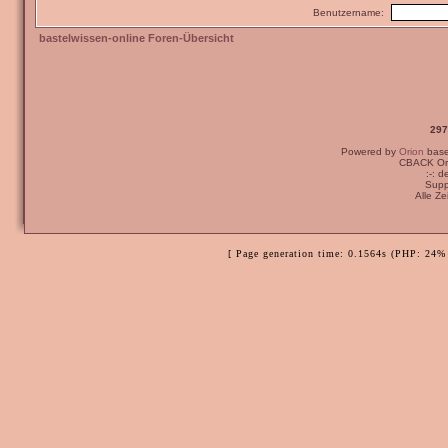
Benutzername:
bastelwissen-online Foren-Übersicht
297
Powered by
Orion
bas
CBACK Ori
:-: 
Supp
Alle Z
[ Page generation time: 0.1564s (PHP: 24% 