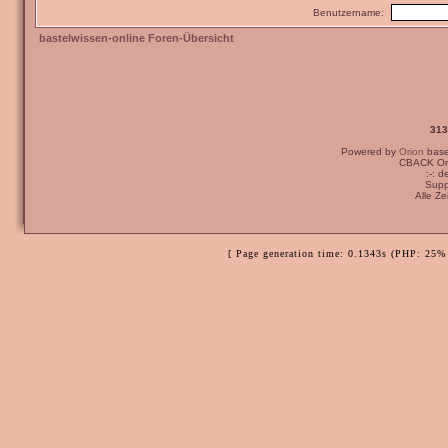
Benutzername:
bastelwissen-online Foren-Übersicht
313
Powered by
Orion
bas
CBACK Ori
:-: 
Supp
Alle Z
[ Page generation time: 0.1343s (PHP: 25% 