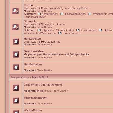
Karten
alles, was mit Karten zu tun hat, außer Stempelkarten
Moderator
Team Bawion
Subforen:
Osterkarten
,
Halloweenkarten
,
Weihnachts-/Win
Fadengrafikkarten
Stempeln
alles, was mit Stempeln zu tun hat
Moderator
Team Bawion
Subforen:
allgemeine Stempelkarten
,
Osterkarten
,
Hallow
Weihnachts-/Winterkarten
,
Trauerkarten
Holzarbeiten
alles, was mit Holz zu tun hat
Moderator
Team Bawion
Geschenkideen
Verpackungen, Gutschein-Ideen und Geldgeschenke
Moderator
Team Bawion
Handarbeiten
Moderator
Team Bawion
Inspiration - Mach Mit!
Jede Woche ein neues Werk!
Moderatoren
Rosinova
,
Team Bawion
MitMachMittwoch
Moderator
Team Bawion
Wichtelforum