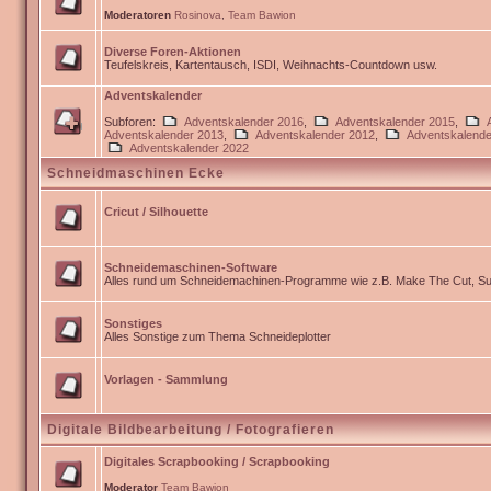
Moderatoren
Rosinova
,
Team Bawion
Diverse Foren-Aktionen
Teufelskreis, Kartentausch, ISDI, Weihnachts-Countdown usw.
Adventskalender
Subforen:
Adventskalender 2016
,
Adventskalender 2015
,
Adventskalender 2013
,
Adventskalender 2012
,
Adventskalende
Adventskalender 2022
Schneidmaschinen Ecke
Cricut / Silhouette
Schneidemaschinen-Software
Alles rund um Schneidemachinen-Programme wie z.B. Make The Cut, Sur
Sonstiges
Alles Sonstige zum Thema Schneideplotter
Vorlagen - Sammlung
Digitale Bildbearbeitung / Fotografieren
Digitales Scrapbooking / Scrapbooking
Moderator
Team Bawion