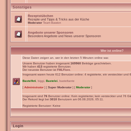
Sonstiges
Rezeptstübchen
Rezepte und Tipps & Tricks aus der Küche
Moderator
Team Bawion
Angebote unserer Sponsoren
Besondere Angebote und News unserer Sponsoren
Wer ist online?
Diese Daten zeigen an, wer in den letzten 5 Minuten online war.
Unsere Benutzer haben insgesamt
169960
Beiträge geschrieben.
Wir haben
413
registrierte Benutzer.
Der neueste Benutzer ist
FMLFlore
.
Insgesamt waren heute 612 Benutzer online: 4 registrierte, ein versteckter und
Bastelfeti
,
biggi
,
Bastelei
,
basteltante
[
Administrator
] [
Super Moderator
] [
Moderator
]
Insgesamt sind
76
Benutzer online: Kein registrierter, kein versteckter und 76 Gä
Der Rekord liegt bei
3010
Benutzern am 06.08.2026, 05:11.
Registrierte Benutzer: Keine
Login