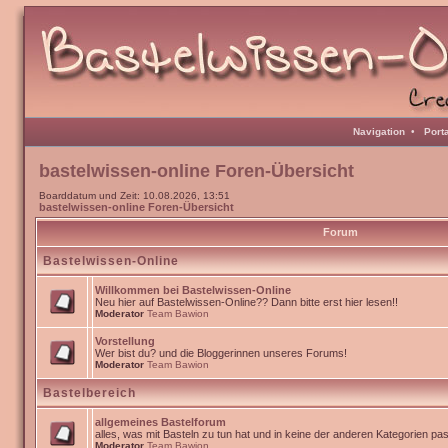
Navigation
•
Port
bastelwissen-online Foren-Übersicht
Boarddatum und Zeit: 10.08.2026, 13:51
bastelwissen-online Foren-Übersicht
Forum
Bastelwissen-Online
Willkommen bei Bastelwissen-Online
Neu hier auf Bastelwissen-Online?? Dann bitte erst hier lesen!!
Moderator
Team Bawion
Vorstellung
Wer bist du? und die Bloggerinnen unseres Forums!
Moderator
Team Bawion
Bastelbereich
allgemeines Bastelforum
alles, was mit Basteln zu tun hat und in keine der anderen Kategorien pa
Moderator
Team Bawion