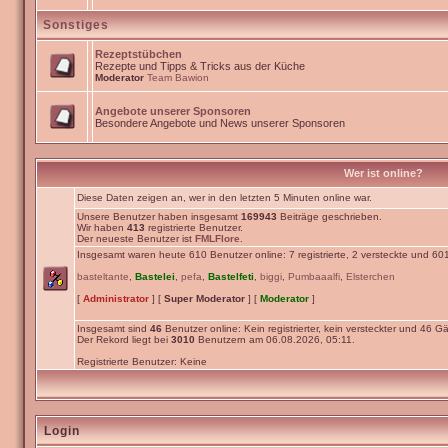
Sonstiges
Rezeptstübchen
Rezepte und Tipps & Tricks aus der Küche
Moderator
Team Bawion
Angebote unserer Sponsoren
Besondere Angebote und News unserer Sponsoren
Wer ist online?
Diese Daten zeigen an, wer in den letzten 5 Minuten online war.
Unsere Benutzer haben insgesamt
169943
Beiträge geschrieben.
Wir haben
413
registrierte Benutzer.
Der neueste Benutzer ist
FMLFlore
.
Insgesamt waren heute 610 Benutzer online: 7 registrierte, 2 versteckte und 60
basteltante
,
Bastelei
,
pefa
,
Bastelfeti
,
biggi
,
Pumbaaalfi
,
Elsterchen
[
Administrator
] [
Super Moderator
] [
Moderator
]
Insgesamt sind
46
Benutzer online: Kein registrierter, kein versteckter und 46 Gä
Der Rekord liegt bei
3010
Benutzern am 06.08.2026, 05:11.
Registrierte Benutzer: Keine
Login