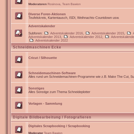
Moderatoren
Rosinova
,
Team Bawion
Diverse Foren-Aktionen
Teufelskreis, Kartentausch, ISDI, Weihnachts-Countdown usw.
Adventskalender
Subforen:
Adventskalender 2016
,
Adventskalender 2015
,
Adventskalender 2013
,
Adventskalender 2012
,
Adventskalende
Adventskalender 2022
Schneidmaschinen Ecke
Cricut / Silhouette
Schneidemaschinen-Software
Alles rund um Schneidemachinen-Programme wie z.B. Make The Cut, Sur
Sonstiges
Alles Sonstige zum Thema Schneideplotter
Vorlagen - Sammlung
Digitale Bildbearbeitung / Fotografieren
Digitales Scrapbooking / Scrapbooking
Moderator
Team Bawion