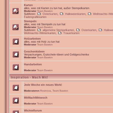
Karten
alles, was mit Karten zu tun hat, außer Stempelkarten
Moderator
Team Bawion
Subforen:
Osterkarten
,
Halloweenkarten
,
Weihnachts-/Win
Fadengrafikkarten
Stempeln
alles, was mit Stempeln zu tun hat
Moderator
Team Bawion
Subforen:
allgemeine Stempelkarten
,
Osterkarten
,
Hallow
Weihnachts-/Winterkarten
,
Trauerkarten
Holzarbeiten
alles, was mit Holz zu tun hat
Moderator
Team Bawion
Geschenkideen
Verpackungen, Gutschein-Ideen und Geldgeschenke
Moderator
Team Bawion
Handarbeiten
Moderator
Team Bawion
Inspiration - Mach Mit!
Jede Woche ein neues Werk!
Moderatoren
Rosinova
,
Team Bawion
MitMachMittwoch
Moderator
Team Bawion
Wichtelforum