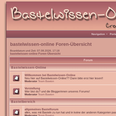
Navigation
•
Port
bastelwissen-online Foren-Übersicht
Boarddatum und Zeit: 07.08.2026, 17:18
bastelwissen-online Foren-Übersicht
Forum
Bastelwissen-Online
Willkommen bei Bastelwissen-Online
Neu hier auf Bastelwissen-Online?? Dann bitte erst hier lesen!!
Moderator
Team Bawion
Vorstellung
Wer bist du? und die Bloggerinnen unseres Forums!
Moderator
Team Bawion
Bastelbereich
allgemeines Bastelforum
alles, was mit Basteln zu tun hat und in keine der anderen Kategorien pa
Moderator
Team Bawion