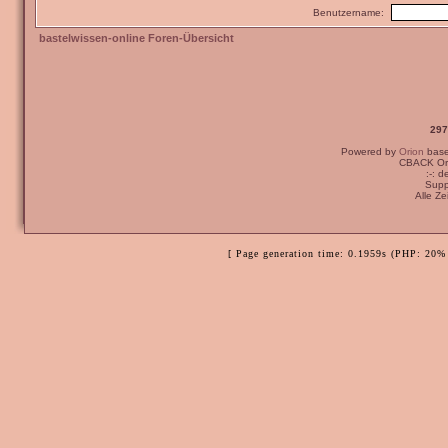
Benutzername:
bastelwissen-online Foren-Übersicht
297
Powered by
Orion
bas
CBACK Ori
:-: 
Supp
Alle Z
[ Page generation time: 0.1959s (PHP: 20% 