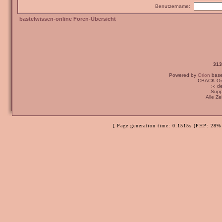
Benutzername:
bastelwissen-online Foren-Übersicht
313
Powered by
Orion
bas
CBACK Ori
:-: 
Supp
Alle Z
[ Page generation time: 0.1515s (PHP: 28% 