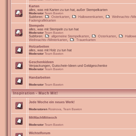
Karten
alles, was mit Karten zu tun hat, außer Stempelkarten
Moderator
Team Bawion
Subforen:
Osterkarten
,
Halloweenkarten
,
Weihnachts-/Win
Fadengrafikkarten
Stempeln
alles, was mit Stempeln zu tun hat
Moderator
Team Bawion
Subforen:
allgemeine Stempelkarten
,
Osterkarten
,
Hallow
Weihnachts-/Winterkarten
,
Trauerkarten
Holzarbeiten
alles, was mit Holz zu tun hat
Moderator
Team Bawion
Geschenkideen
Verpackungen, Gutschein-Ideen und Geldgeschenke
Moderator
Team Bawion
Handarbeiten
Moderator
Team Bawion
Inspiration - Mach Mit!
Jede Woche ein neues Werk!
Moderatoren
Rosinova
,
Team Bawion
MitMachMittwoch
Moderator
Team Bawion
Wichtelforum