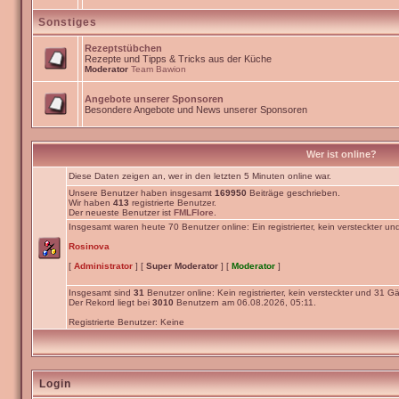
Sonstiges
Rezeptstübchen
Rezepte und Tipps & Tricks aus der Küche
Moderator
Team Bawion
Angebote unserer Sponsoren
Besondere Angebote und News unserer Sponsoren
Wer ist online?
Diese Daten zeigen an, wer in den letzten 5 Minuten online war.
Unsere Benutzer haben insgesamt
169950
Beiträge geschrieben.
Wir haben
413
registrierte Benutzer.
Der neueste Benutzer ist
FMLFlore
.
Insgesamt waren heute 70 Benutzer online: Ein registrierter, kein versteckter un
Rosinova
[
Administrator
] [
Super Moderator
] [
Moderator
]
Insgesamt sind
31
Benutzer online: Kein registrierter, kein versteckter und 31 Gä
Der Rekord liegt bei
3010
Benutzern am 06.08.2026, 05:11.
Registrierte Benutzer: Keine
Login