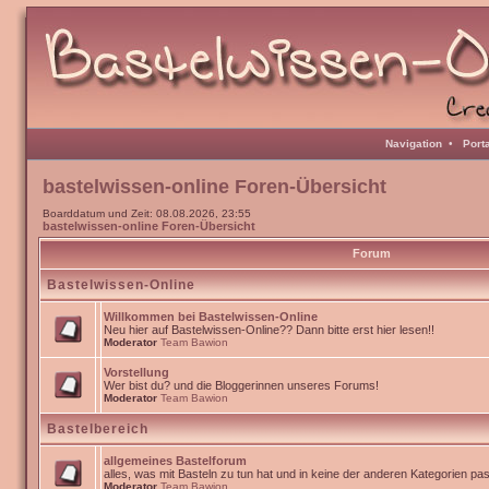
Navigation
•
Port
bastelwissen-online Foren-Übersicht
Boarddatum und Zeit: 08.08.2026, 23:55
bastelwissen-online Foren-Übersicht
Forum
Bastelwissen-Online
Willkommen bei Bastelwissen-Online
Neu hier auf Bastelwissen-Online?? Dann bitte erst hier lesen!!
Moderator
Team Bawion
Vorstellung
Wer bist du? und die Bloggerinnen unseres Forums!
Moderator
Team Bawion
Bastelbereich
allgemeines Bastelforum
alles, was mit Basteln zu tun hat und in keine der anderen Kategorien pa
Moderator
Team Bawion