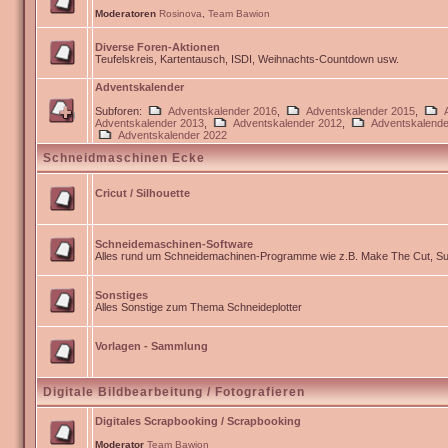
Moderatoren
Rosinova
,
Team Bawion
Diverse Foren-Aktionen
Teufelskreis, Kartentausch, ISDI, Weihnachts-Countdown usw.
Adventskalender
Subforen:
Adventskalender 2016
,
Adventskalender 2015
,
Adventskalender 2013
,
Adventskalender 2012
,
Adventskalende
Adventskalender 2022
Schneidmaschinen Ecke
Cricut / Silhouette
Schneidemaschinen-Software
Alles rund um Schneidemachinen-Programme wie z.B. Make The Cut, Sur
Sonstiges
Alles Sonstige zum Thema Schneideplotter
Vorlagen - Sammlung
Digitale Bildbearbeitung / Fotografieren
Digitales Scrapbooking / Scrapbooking
Moderator
Team Bawion