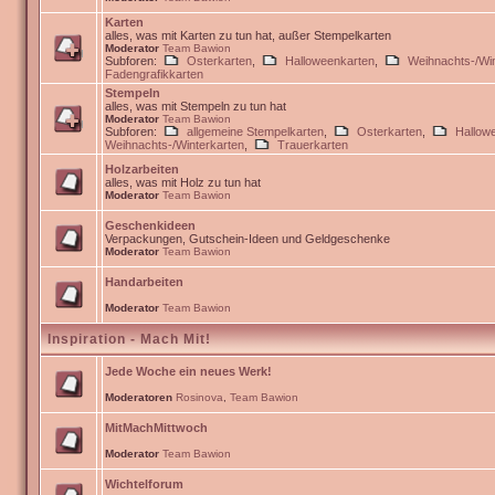
Karten
alles, was mit Karten zu tun hat, außer Stempelkarten
Moderator
Team Bawion
Subforen:
Osterkarten
,
Halloweenkarten
,
Weihnachts-/Win
Fadengrafikkarten
Stempeln
alles, was mit Stempeln zu tun hat
Moderator
Team Bawion
Subforen:
allgemeine Stempelkarten
,
Osterkarten
,
Hallow
Weihnachts-/Winterkarten
,
Trauerkarten
Holzarbeiten
alles, was mit Holz zu tun hat
Moderator
Team Bawion
Geschenkideen
Verpackungen, Gutschein-Ideen und Geldgeschenke
Moderator
Team Bawion
Handarbeiten
Moderator
Team Bawion
Inspiration - Mach Mit!
Jede Woche ein neues Werk!
Moderatoren
Rosinova
,
Team Bawion
MitMachMittwoch
Moderator
Team Bawion
Wichtelforum