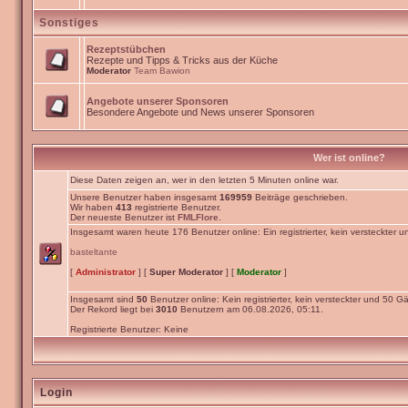
Sonstiges
Rezeptstübchen
Rezepte und Tipps & Tricks aus der Küche
Moderator
Team Bawion
Angebote unserer Sponsoren
Besondere Angebote und News unserer Sponsoren
Wer ist online?
Diese Daten zeigen an, wer in den letzten 5 Minuten online war.
Unsere Benutzer haben insgesamt
169959
Beiträge geschrieben.
Wir haben
413
registrierte Benutzer.
Der neueste Benutzer ist
FMLFlore
.
Insgesamt waren heute 176 Benutzer online: Ein registrierter, kein versteckter 
basteltante
[
Administrator
] [
Super Moderator
] [
Moderator
]
Insgesamt sind
50
Benutzer online: Kein registrierter, kein versteckter und 50 Gä
Der Rekord liegt bei
3010
Benutzern am 06.08.2026, 05:11.
Registrierte Benutzer: Keine
Login