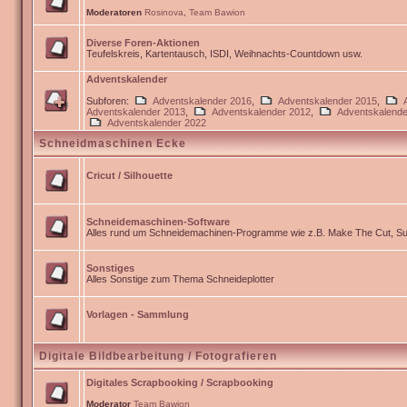
Moderatoren
Rosinova
,
Team Bawion
Diverse Foren-Aktionen
Teufelskreis, Kartentausch, ISDI, Weihnachts-Countdown usw.
Adventskalender
Subforen:
Adventskalender 2016
,
Adventskalender 2015
,
Adventskalender 2013
,
Adventskalender 2012
,
Adventskalende
Adventskalender 2022
Schneidmaschinen Ecke
Cricut / Silhouette
Schneidemaschinen-Software
Alles rund um Schneidemachinen-Programme wie z.B. Make The Cut, Sur
Sonstiges
Alles Sonstige zum Thema Schneideplotter
Vorlagen - Sammlung
Digitale Bildbearbeitung / Fotografieren
Digitales Scrapbooking / Scrapbooking
Moderator
Team Bawion