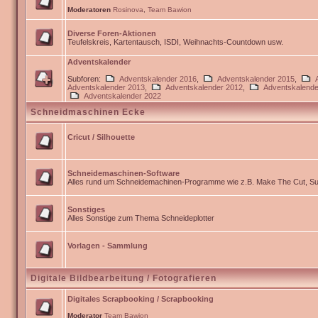
Moderatoren
Rosinova
,
Team Bawion
Diverse Foren-Aktionen
Teufelskreis, Kartentausch, ISDI, Weihnachts-Countdown usw.
Adventskalender
Subforen:
Adventskalender 2016
,
Adventskalender 2015
,
Adventskalender 2013
,
Adventskalender 2012
,
Adventskalende
Adventskalender 2022
Schneidmaschinen Ecke
Cricut / Silhouette
Schneidemaschinen-Software
Alles rund um Schneidemachinen-Programme wie z.B. Make The Cut, Sur
Sonstiges
Alles Sonstige zum Thema Schneideplotter
Vorlagen - Sammlung
Digitale Bildbearbeitung / Fotografieren
Digitales Scrapbooking / Scrapbooking
Moderator
Team Bawion