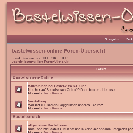
Navigation
•
Port
bastelwissen-online Foren-Übersicht
Boarddatum und Zeit: 10.08.2026, 13:12
bastelwissen-online Foren-Übersicht
Forum
Bastelwissen-Online
Willkommen bei Bastelwissen-Online
Neu hier auf Bastelwissen-Online?? Dann bitte erst hier lesen!!
Moderator
Team Bawion
Vorstellung
Wer bist du? und die Bloggerinnen unseres Forums!
Moderator
Team Bawion
Bastelbereich
allgemeines Bastelforum
alles, was mit Basteln zu tun hat und in keine der anderen Kategorien pa
Moderator
Team Bawion