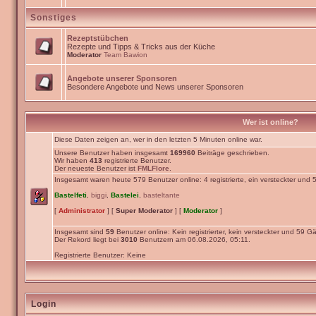
Sonstiges
Rezeptstübchen
Rezepte und Tipps & Tricks aus der Küche
Moderator
Team Bawion
Angebote unserer Sponsoren
Besondere Angebote und News unserer Sponsoren
Wer ist online?
Diese Daten zeigen an, wer in den letzten 5 Minuten online war.
Unsere Benutzer haben insgesamt
169960
Beiträge geschrieben.
Wir haben
413
registrierte Benutzer.
Der neueste Benutzer ist
FMLFlore
.
Insgesamt waren heute 579 Benutzer online: 4 registrierte, ein versteckter und
Bastelfeti
,
biggi
,
Bastelei
,
basteltante
[
Administrator
] [
Super Moderator
] [
Moderator
]
Insgesamt sind
59
Benutzer online: Kein registrierter, kein versteckter und 59 Gä
Der Rekord liegt bei
3010
Benutzern am 06.08.2026, 05:11.
Registrierte Benutzer: Keine
Login