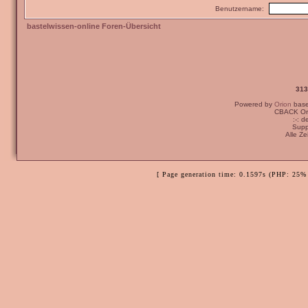
Benutzername:
bastelwissen-online Foren-Übersicht
313
Powered by
Orion
bas
CBACK Ori
:-: 
Supp
Alle Z
[ Page generation time: 0.1597s (PHP: 25% 