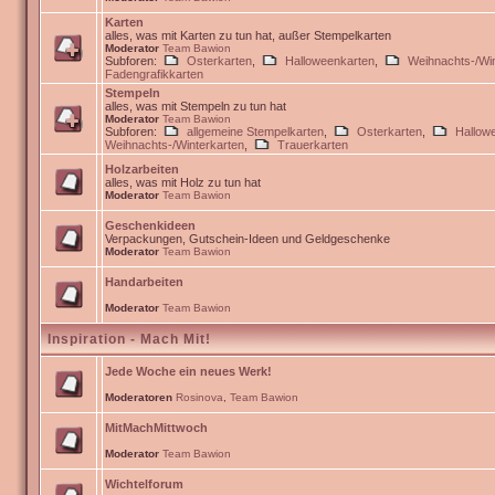
Karten
alles, was mit Karten zu tun hat, außer Stempelkarten
Moderator
Team Bawion
Subforen:
Osterkarten
,
Halloweenkarten
,
Weihnachts-/Win
Fadengrafikkarten
Stempeln
alles, was mit Stempeln zu tun hat
Moderator
Team Bawion
Subforen:
allgemeine Stempelkarten
,
Osterkarten
,
Hallow
Weihnachts-/Winterkarten
,
Trauerkarten
Holzarbeiten
alles, was mit Holz zu tun hat
Moderator
Team Bawion
Geschenkideen
Verpackungen, Gutschein-Ideen und Geldgeschenke
Moderator
Team Bawion
Handarbeiten
Moderator
Team Bawion
Inspiration - Mach Mit!
Jede Woche ein neues Werk!
Moderatoren
Rosinova
,
Team Bawion
MitMachMittwoch
Moderator
Team Bawion
Wichtelforum