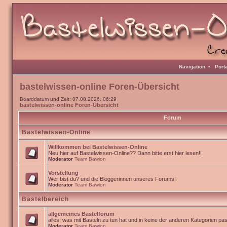
Navigation
•
Port
bastelwissen-online Foren-Übersicht
Boarddatum und Zeit: 07.08.2026, 06:29
bastelwissen-online Foren-Übersicht
Forum
Bastelwissen-Online
Willkommen bei Bastelwissen-Online
Neu hier auf Bastelwissen-Online?? Dann bitte erst hier lesen!!
Moderator
Team Bawion
Vorstellung
Wer bist du? und die Bloggerinnen unseres Forums!
Moderator
Team Bawion
Bastelbereich
allgemeines Bastelforum
alles, was mit Basteln zu tun hat und in keine der anderen Kategorien pa
Moderator
Team Bawion