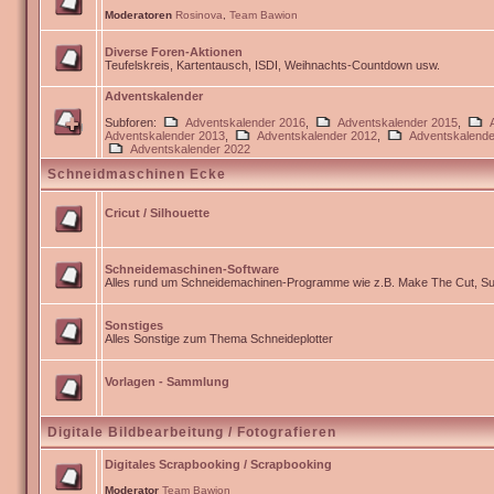
Moderatoren
Rosinova
,
Team Bawion
Diverse Foren-Aktionen
Teufelskreis, Kartentausch, ISDI, Weihnachts-Countdown usw.
Adventskalender
Subforen:
Adventskalender 2016
,
Adventskalender 2015
,
Adventskalender 2013
,
Adventskalender 2012
,
Adventskalende
Adventskalender 2022
Schneidmaschinen Ecke
Cricut / Silhouette
Schneidemaschinen-Software
Alles rund um Schneidemachinen-Programme wie z.B. Make The Cut, Sur
Sonstiges
Alles Sonstige zum Thema Schneideplotter
Vorlagen - Sammlung
Digitale Bildbearbeitung / Fotografieren
Digitales Scrapbooking / Scrapbooking
Moderator
Team Bawion