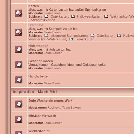
Karten
alles, was mit Karten zu tun hat, außer Stempelkarten
Moderator
Team Bawion
Subforen:
Osterkarten
,
Halloweenkarten
,
Weihnachts-/Win
Fadengrafikkarten
Stempeln
alles, was mit Stempeln zu tun hat
Moderator
Team Bawion
Subforen:
allgemeine Stempelkarten
,
Osterkarten
,
Hallow
Weihnachts-/Winterkarten
,
Trauerkarten
Holzarbeiten
alles, was mit Holz zu tun hat
Moderator
Team Bawion
Geschenkideen
Verpackungen, Gutschein-Ideen und Geldgeschenke
Moderator
Team Bawion
Handarbeiten
Moderator
Team Bawion
Inspiration - Mach Mit!
Jede Woche ein neues Werk!
Moderatoren
Rosinova
,
Team Bawion
MitMachMittwoch
Moderator
Team Bawion
Wichtelforum