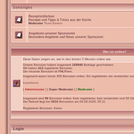
Sonstiges
Rezeptstübchen
Rezepte und Tipps & Tricks aus der Küche
Moderator
Team Bawion
Angebote unserer Sponsoren
Besondere Angebote und News unserer Sponsoren
Wer ist online?
Diese Daten zeigen an, wer in den letzten 5 Minuten online war.
Unsere Benutzer haben insgesamt
169940
Beiträge geschrieben.
Wir haben
413
registrierte Benutzer.
Der neueste Benutzer ist
FMLFlore
.
Insgesamt waren heute 306 Benutzer online: Ein registrierter, ein versteckter u
basteltante
[
Administrator
] [
Super Moderator
] [
Moderator
]
Insgesamt sind
50
Benutzer online: Kein registrierter, kein versteckter und 50 Gä
Der Rekord liegt bei
3010
Benutzern am 06.08.2026, 05:11.
Registrierte Benutzer: Keine
Login