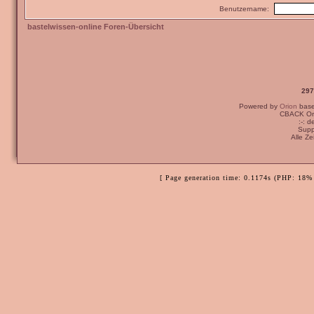
Benutzername:
bastelwissen-online Foren-Übersicht
297
Powered by
Orion
bas
CBACK Ori
:-: 
Supp
Alle Z
[ Page generation time: 0.1174s (PHP: 18% 