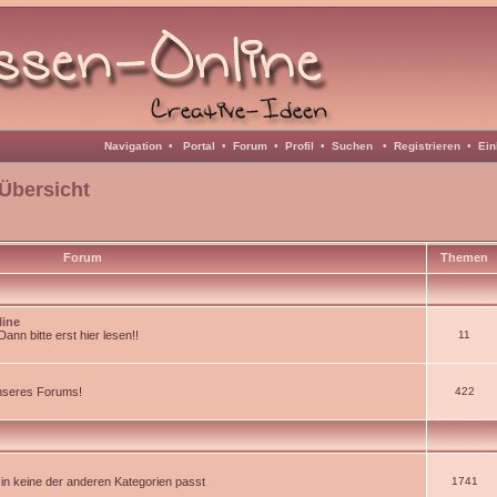
Navigation
•
Portal
•
Forum
•
Profil
•
Suchen
•
Registrieren
•
Ein
Übersicht
Forum
Themen
line
nn bitte erst hier lesen!!
11
unseres Forums!
422
d in keine der anderen Kategorien passt
1741