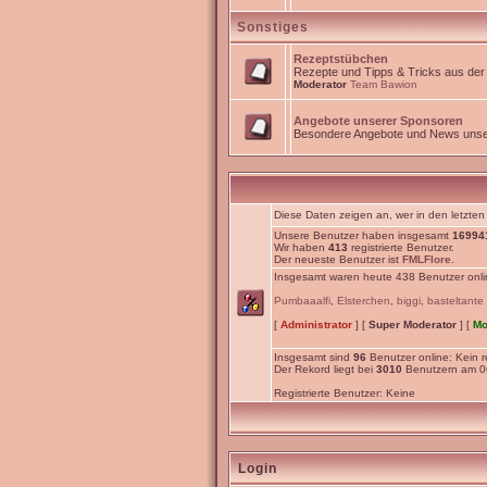
Sonstiges
Rezeptstübchen
Rezepte und Tipps & Tricks aus de
Moderator
Team Bawion
Angebote unserer Sponsoren
Besondere Angebote und News unse
Diese Daten zeigen an, wer in den letzten
Unsere Benutzer haben insgesamt
16994
Wir haben
413
registrierte Benutzer.
Der neueste Benutzer ist
FMLFlore
.
Insgesamt waren heute 438 Benutzer online
Pumbaaalfi
,
Elsterchen
,
biggi
,
basteltante
[
Administrator
] [
Super Moderator
] [
Mo
Insgesamt sind
96
Benutzer online: Kein re
Der Rekord liegt bei
3010
Benutzern am 06
Registrierte Benutzer: Keine
Login