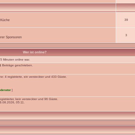
r Küche
39
3
rer Sponsoren
Wer ist online?
 5 Minuten online war.
1
Beiträge geschrieben.
: 4 registrierte, ein versteckter und 433 Gäste.
derator
]
gistrierter, kein versteckter und 96 Gäste.
.08.2026, 05:11.