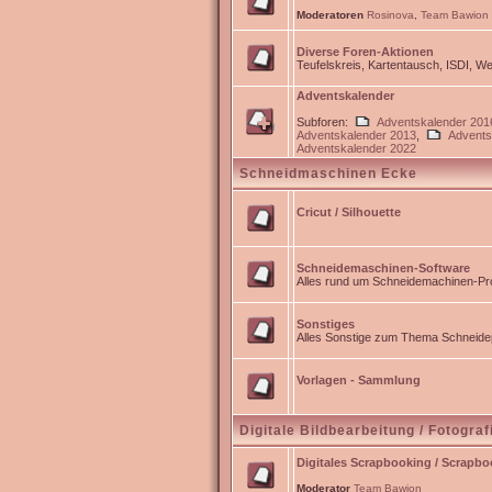
Moderatoren
Rosinova
,
Team Bawion
Diverse Foren-Aktionen
Teufelskreis, Kartentausch, ISDI, 
Adventskalender
Subforen:
Adventskalender 201
Adventskalender 2013
,
Advents
Adventskalender 2022
Schneidmaschinen Ecke
Cricut / Silhouette
Schneidemaschinen-Software
Alles rund um Schneidemachinen-Pro
Sonstiges
Alles Sonstige zum Thema Schneidep
Vorlagen - Sammlung
Digitale Bildbearbeitung / Fotograf
Digitales Scrapbooking / Scrapb
Moderator
Team Bawion