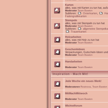
Karten
alles, was mit Karten zu tun hat, au
Moderator
Team Bawion
Subforen:
Osterkarten
,
Ha
Fadengrafikkarten
Stempeln
alles, was mit Stempeln zu tun hat
Moderator
Team Bawion
Subforen:
allgemeine Stempelka
Trauerkarten
Holzarbeiten
alles, was mit Holz zu tun hat
Moderator
Team Bawion
Geschenkideen
Verpackungen, Gutschein-Ideen un
Moderator
Team Bawion
Handarbeiten
Moderator
Team Bawion
Inspiration - Mach Mit!
Jede Woche ein neues Werk!
Moderatoren
Rosinova
,
Team Bawion
MitMachMittwoch
Moderator
Team Bawion
Wichtelforum