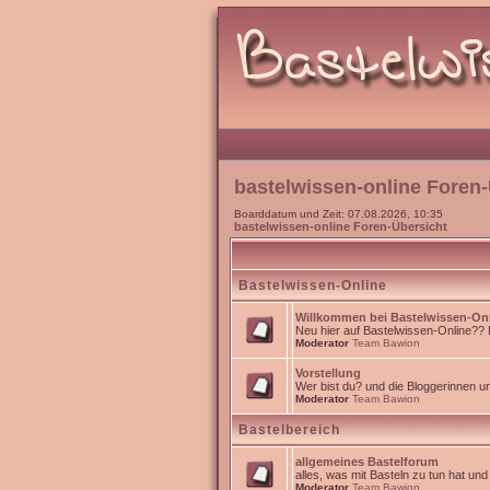
bastelwissen-online Foren-
Boarddatum und Zeit: 07.08.2026, 10:35
bastelwissen-online Foren-Übersicht
Bastelwissen-Online
Willkommen bei Bastelwissen-On
Neu hier auf Bastelwissen-Online?? Da
Moderator
Team Bawion
Vorstellung
Wer bist du? und die Bloggerinnen 
Moderator
Team Bawion
Bastelbereich
allgemeines Bastelforum
alles, was mit Basteln zu tun hat un
Moderator
Team Bawion