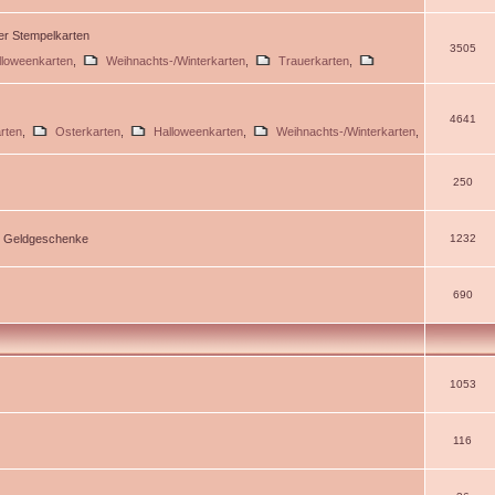
ßer Stempelkarten
3505
lloweenkarten
,
Weihnachts-/Winterkarten
,
Trauerkarten
,
4641
rten
,
Osterkarten
,
Halloweenkarten
,
Weihnachts-/Winterkarten
,
250
d Geldgeschenke
1232
690
1053
116