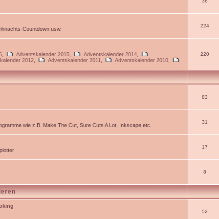
36
224
Weihnachts-Countdown usw.
6
,
Adventskalender 2015
,
Adventskalender 2014
,
220
kalender 2012
,
Adventskalender 2011
,
Adventskalender 2010
,
83
31
gramme wie z.B. Make The Cut, Sure Cuts A Lot, Inkscape etc.
17
lotter
8
ieren
ooking
52