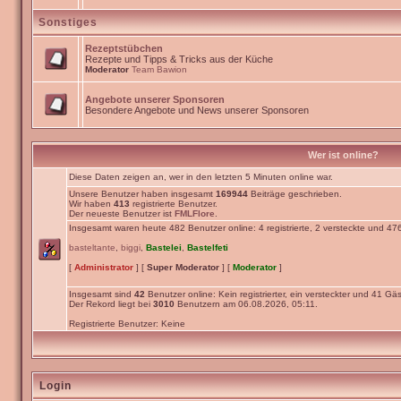
Sonstiges
Rezeptstübchen
Rezepte und Tipps & Tricks aus der Küche
Moderator
Team Bawion
Angebote unserer Sponsoren
Besondere Angebote und News unserer Sponsoren
Wer ist online?
Diese Daten zeigen an, wer in den letzten 5 Minuten online war.
Unsere Benutzer haben insgesamt
169944
Beiträge geschrieben.
Wir haben
413
registrierte Benutzer.
Der neueste Benutzer ist
FMLFlore
.
Insgesamt waren heute 482 Benutzer online: 4 registrierte, 2 versteckte und 47
basteltante
,
biggi
,
Bastelei
,
Bastelfeti
[
Administrator
] [
Super Moderator
] [
Moderator
]
Insgesamt sind
42
Benutzer online: Kein registrierter, ein versteckter und 41 Gäs
Der Rekord liegt bei
3010
Benutzern am 06.08.2026, 05:11.
Registrierte Benutzer: Keine
Login