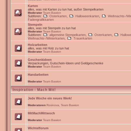
Karten
alles, was mit Karten zu tun hat, außer Stempelkarten
Moderator
Team Bawion
Subforen:
Osterkarten
,
Halloweenkarten
,
Weihnachts-/Win
Fadengrafikkarten
Stempeln
alles, was mit Stempeln zu tun hat
Moderator
Team Bawion
Subforen:
allgemeine Stempelkarten
,
Osterkarten
,
Hallow
Weihnachts-/Winterkarten
,
Trauerkarten
Holzarbeiten
alles, was mit Holz zu tun hat
Moderator
Team Bawion
Geschenkideen
Verpackungen, Gutschein-Ideen und Geldgeschenke
Moderator
Team Bawion
Handarbeiten
Moderator
Team Bawion
Inspiration - Mach Mit!
Jede Woche ein neues Werk!
Moderatoren
Rosinova
,
Team Bawion
MitMachMittwoch
Moderator
Team Bawion
Wichtelforum