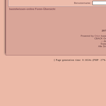
Benutzername:
bastelwissen-online Foren-Übersicht
297
Powered by
Orion
bas
CBACK Ori
:-: 
Supp
Alle Z
[ Page generation time: 0.1654s (PHP: 27% 