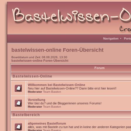
Navigation
•
Port
bastelwissen-online Foren-Übersicht
Boarddatum und Zeit: 08.08.2026, 13:30
bastelwissen-online Foren-Übersicht
Forum
Bastelwissen-Online
Willkommen bei Bastelwissen-Online
Neu hier auf Bastelwissen-Online?? Dann bitte erst hier lesen!!
Moderator
Team Bawion
Vorstellung
Wer bist du? und die Bloggerinnen unseres Forums!
Moderator
Team Bawion
Bastelbereich
allgemeines Bastelforum
alles, was mit Basteln zu tun hat und in keine der anderen Kategorien pa
Moderator
Team Bawion