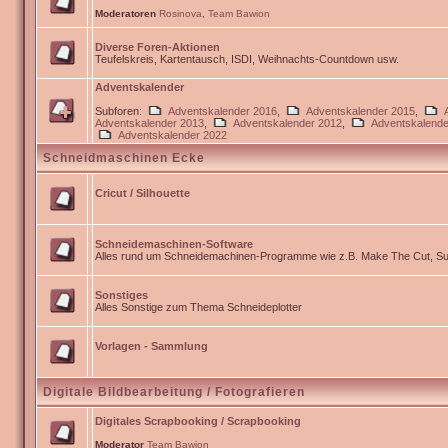
Moderatoren
Rosinova
,
Team Bawion
Diverse Foren-Aktionen
Teufelskreis, Kartentausch, ISDI, Weihnachts-Countdown usw.
Adventskalender
Subforen:
Adventskalender 2016
,
Adventskalender 2015
,
Adventskalender 2013
,
Adventskalender 2012
,
Adventskalende
Adventskalender 2022
Schneidmaschinen Ecke
Cricut / Silhouette
Schneidemaschinen-Software
Alles rund um Schneidemachinen-Programme wie z.B. Make The Cut, Sur
Sonstiges
Alles Sonstige zum Thema Schneideplotter
Vorlagen - Sammlung
Digitale Bildbearbeitung / Fotografieren
Digitales Scrapbooking / Scrapbooking
Moderator
Team Bawion