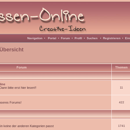
Navigation
•
Portal
•
Forum
•
Profil
•
Suchen
•
Registrieren
•
Ein
Übersicht
Forum
Themen
line
nn bitte erst hier lesen!!
11
unseres Forums!
422
d in keine der anderen Kategorien passt
1741