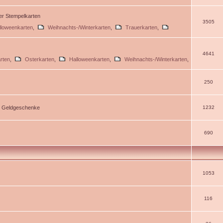
ßer Stempelkarten
3505
lloweenkarten
,
Weihnachts-/Winterkarten
,
Trauerkarten
,
4641
rten
,
Osterkarten
,
Halloweenkarten
,
Weihnachts-/Winterkarten
,
250
d Geldgeschenke
1232
690
1053
116