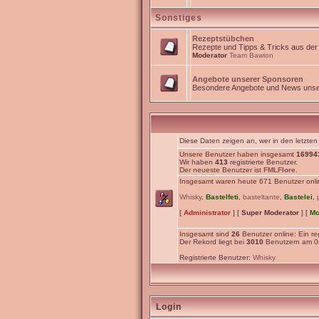
Sonstiges
Rezeptstübchen
Rezepte und Tipps & Tricks aus de
Moderator
Team Bawion
Angebote unserer Sponsoren
Besondere Angebote und News unse
Diese Daten zeigen an, wer in den letzten
Unsere Benutzer haben insgesamt
16994
Wir haben
413
registrierte Benutzer.
Der neueste Benutzer ist
FMLFlore
.
Insgesamt waren heute 671 Benutzer online
Whisky
,
Bastelfeti
,
basteltante
,
Bastelei
,
[
Administrator
] [
Super Moderator
] [
Mo
Insgesamt sind
26
Benutzer online: Ein reg
Der Rekord liegt bei
3010
Benutzern am 06
Registrierte Benutzer:
Whisky
Login