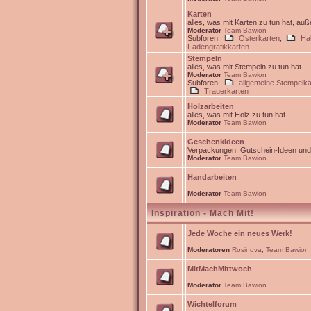
Karten
alles, was mit Karten zu tun hat, au
Moderator
Team Bawion
Subforen:
Osterkarten
,
Ha
Fadengrafikkarten
Stempeln
alles, was mit Stempeln zu tun hat
Moderator
Team Bawion
Subforen:
allgemeine Stempelka
Trauerkarten
Holzarbeiten
alles, was mit Holz zu tun hat
Moderator
Team Bawion
Geschenkideen
Verpackungen, Gutschein-Ideen un
Moderator
Team Bawion
Handarbeiten
Moderator
Team Bawion
Inspiration - Mach Mit!
Jede Woche ein neues Werk!
Moderatoren
Rosinova
,
Team Bawion
MitMachMittwoch
Moderator
Team Bawion
Wichtelforum