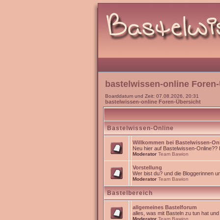
bastelwissen-online Foren-
Boarddatum und Zeit: 07.08.2026, 20:31
bastelwissen-online Foren-Übersicht
Bastelwissen-Online
Willkommen bei Bastelwissen-On
Neu hier auf Bastelwissen-Online?? Da
Moderator
Team Bawion
Vorstellung
Wer bist du? und die Bloggerinnen 
Moderator
Team Bawion
Bastelbereich
allgemeines Bastelforum
alles, was mit Basteln zu tun hat un
Moderator
Team Bawion