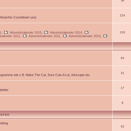
36
224
Weihnachts-Countdown usw.
6
,
Adventskalender 2015
,
Adventskalender 2014
,
220
kalender 2012
,
Adventskalender 2011
,
Adventskalender 2010
,
83
31
gramme wie z.B. Make The Cut, Sure Cuts A Lot, Inkscape etc.
17
lotter
8
ieren
ooking
52