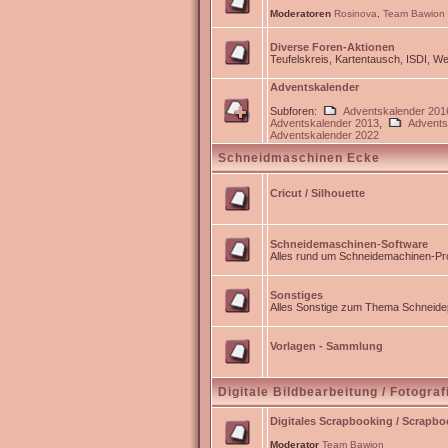
Moderatoren
Rosinova
,
Team Bawion
Diverse Foren-Aktionen
Teufelskreis, Kartentausch, ISDI, 
Adventskalender
Subforen:
Adventskalender 201
Adventskalender 2013
,
Advents
Adventskalender 2022
Schneidmaschinen Ecke
Cricut / Silhouette
Schneidemaschinen-Software
Alles rund um Schneidemachinen-Pro
Sonstiges
Alles Sonstige zum Thema Schneidep
Vorlagen - Sammlung
Digitale Bildbearbeitung / Fotograf
Digitales Scrapbooking / Scrapb
Moderator
Team Bawion