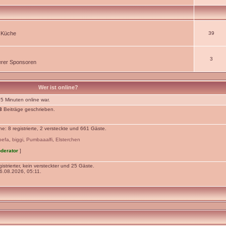
r Küche
39
3
rer Sponsoren
Wer ist online?
 5 Minuten online war.
3
Beiträge geschrieben.
: 8 registrierte, 2 versteckte und 661 Gäste.
pefa
,
biggi
,
Pumbaaalfi
,
Elsterchen
derator
]
istrierter, kein versteckter und 25 Gäste.
.08.2026, 05:11.