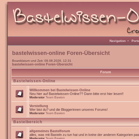
Navigation
•
Port
bastelwissen-online Foren-Übersicht
Boarddatum und Zeit: 09.08.2026, 12:31
bastelwissen-online Foren-Übersicht
Forum
Bastelwissen-Online
Willkommen bei Bastelwissen-Online
Neu hier auf Bastelwissen-Online?? Dann bitte erst hier lesen!!
Moderator
Team Bawion
Vorstellung
Wer bist du? und die Bloggerinnen unseres Forums!
Moderator
Team Bawion
Bastelbereich
allgemeines Bastelforum
alles, was mit Basteln zu tun hat und in keine der anderen Kategorien pa
Moderator
Team Bawion