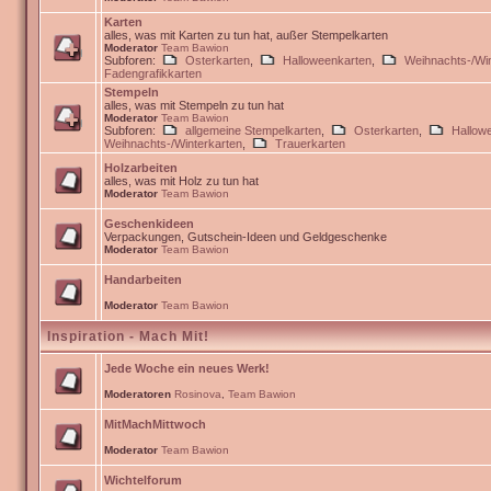
Karten
alles, was mit Karten zu tun hat, außer Stempelkarten
Moderator
Team Bawion
Subforen:
Osterkarten
,
Halloweenkarten
,
Weihnachts-/Win
Fadengrafikkarten
Stempeln
alles, was mit Stempeln zu tun hat
Moderator
Team Bawion
Subforen:
allgemeine Stempelkarten
,
Osterkarten
,
Hallow
Weihnachts-/Winterkarten
,
Trauerkarten
Holzarbeiten
alles, was mit Holz zu tun hat
Moderator
Team Bawion
Geschenkideen
Verpackungen, Gutschein-Ideen und Geldgeschenke
Moderator
Team Bawion
Handarbeiten
Moderator
Team Bawion
Inspiration - Mach Mit!
Jede Woche ein neues Werk!
Moderatoren
Rosinova
,
Team Bawion
MitMachMittwoch
Moderator
Team Bawion
Wichtelforum