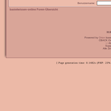
Benutzername:
bastelwissen-online Foren-Übersicht
313
Powered by
Orion
bas
CBACK Ori
:-: 
Supp
Alle Z
[ Page generation time: 0.1482s (PHP: 23% 