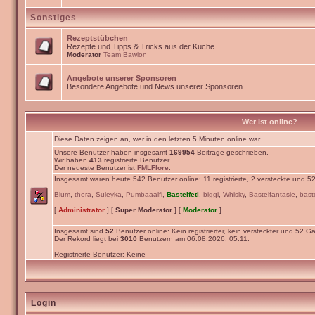
Sonstiges
Rezeptstübchen
Rezepte und Tipps & Tricks aus der Küche
Moderator
Team Bawion
Angebote unserer Sponsoren
Besondere Angebote und News unserer Sponsoren
Wer ist online?
Diese Daten zeigen an, wer in den letzten 5 Minuten online war.
Unsere Benutzer haben insgesamt
169954
Beiträge geschrieben.
Wir haben
413
registrierte Benutzer.
Der neueste Benutzer ist
FMLFlore
.
Insgesamt waren heute 542 Benutzer online: 11 registrierte, 2 versteckte und 5
Blum
,
thera
,
Suleyka
,
Pumbaaalfi
,
Bastelfeti
,
biggi
,
Whisky
,
Bastelfantasie
,
bast
[
Administrator
] [
Super Moderator
] [
Moderator
]
Insgesamt sind
52
Benutzer online: Kein registrierter, kein versteckter und 52 Gä
Der Rekord liegt bei
3010
Benutzern am 06.08.2026, 05:11.
Registrierte Benutzer: Keine
Login