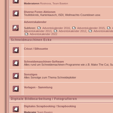
Moderatoren
Rosinova
,
Team Bawion
Diverse Foren-Aktionen
Teufelskreis, Kartentausch, ISDI, Weihnachts-Countdown usw.
Adventskalender
Subforen:
Adventskalender 2016
,
Adventskalender 2015
,
Adventskalender 2013
,
Adventskalender 2012
,
Adventskalende
Adventskalender 2022
Schneidmaschinen Ecke
Cricut / Silhouette
Schneidemaschinen-Software
Alles rund um Schneidemachinen-Programme wie z.B. Make The Cut, Sur
Sonstiges
Alles Sonstige zum Thema Schneideplotter
Vorlagen - Sammlung
Digitale Bildbearbeitung / Fotografieren
Digitales Scrapbooking / Scrapbooking
Moderator
Team Bawion