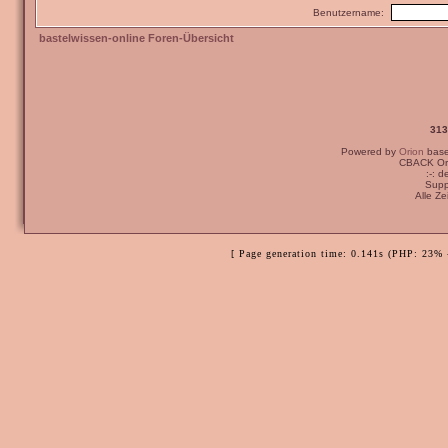
Benutzername:
bastelwissen-online Foren-Übersicht
313
Powered by
Orion
bas
CBACK Ori
:-: 
Supp
Alle Z
[ Page generation time: 0.141s (PHP: 23% 