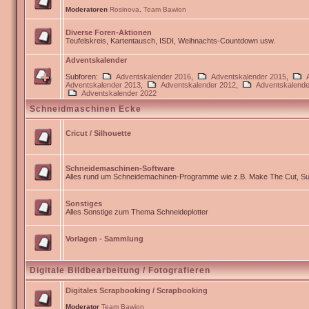
Moderatoren
Rosinova
,
Team Bawion
Diverse Foren-Aktionen
Teufelskreis, Kartentausch, ISDI, Weihnachts-Countdown usw.
Adventskalender
Subforen:
Adventskalender 2016
,
Adventskalender 2015
,
Adventskalender 2013
,
Adventskalender 2012
,
Adventskalende
Adventskalender 2022
Schneidmaschinen Ecke
Cricut / Silhouette
Schneidemaschinen-Software
Alles rund um Schneidemachinen-Programme wie z.B. Make The Cut, Sur
Sonstiges
Alles Sonstige zum Thema Schneideplotter
Vorlagen - Sammlung
Digitale Bildbearbeitung / Fotografieren
Digitales Scrapbooking / Scrapbooking
Moderator
Team Bawion