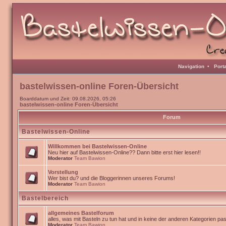
Navigation
•
Port
bastelwissen-online Foren-Übersicht
Boarddatum und Zeit: 09.08.2026, 05:26
bastelwissen-online Foren-Übersicht
Forum
Bastelwissen-Online
Willkommen bei Bastelwissen-Online
Neu hier auf Bastelwissen-Online?? Dann bitte erst hier lesen!!
Moderator
Team Bawion
Vorstellung
Wer bist du? und die Bloggerinnen unseres Forums!
Moderator
Team Bawion
Bastelbereich
allgemeines Bastelforum
alles, was mit Basteln zu tun hat und in keine der anderen Kategorien pa
Moderator
Team Bawion