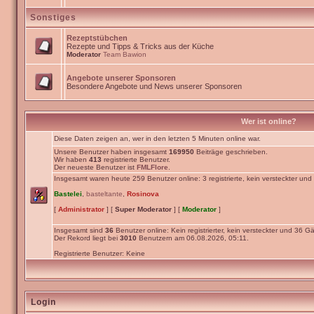
Sonstiges
Rezeptstübchen
Rezepte und Tipps & Tricks aus der Küche
Moderator
Team Bawion
Angebote unserer Sponsoren
Besondere Angebote und News unserer Sponsoren
Wer ist online?
Diese Daten zeigen an, wer in den letzten 5 Minuten online war.
Unsere Benutzer haben insgesamt
169950
Beiträge geschrieben.
Wir haben
413
registrierte Benutzer.
Der neueste Benutzer ist
FMLFlore
.
Insgesamt waren heute 259 Benutzer online: 3 registrierte, kein versteckter un
Bastelei
,
basteltante
,
Rosinova
[
Administrator
] [
Super Moderator
] [
Moderator
]
Insgesamt sind
36
Benutzer online: Kein registrierter, kein versteckter und 36 Gä
Der Rekord liegt bei
3010
Benutzern am 06.08.2026, 05:11.
Registrierte Benutzer: Keine
Login