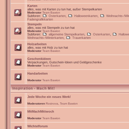
Karten
alles, was mit Karten zu tun hat, außer Stempelkarten
Moderator
Team Bawion
Subforen:
Osterkarten
,
Halloweenkarten
,
Weihnachts-/Win
Fadengrafikkarten
Stempeln
alles, was mit Stempeln zu tun hat
Moderator
Team Bawion
Subforen:
allgemeine Stempelkarten
,
Osterkarten
,
Hallow
Weihnachts-/Winterkarten
,
Trauerkarten
Holzarbeiten
alles, was mit Holz zu tun hat
Moderator
Team Bawion
Geschenkideen
Verpackungen, Gutschein-Ideen und Geldgeschenke
Moderator
Team Bawion
Handarbeiten
Moderator
Team Bawion
Inspiration - Mach Mit!
Jede Woche ein neues Werk!
Moderatoren
Rosinova
,
Team Bawion
MitMachMittwoch
Moderator
Team Bawion
Wichtelforum