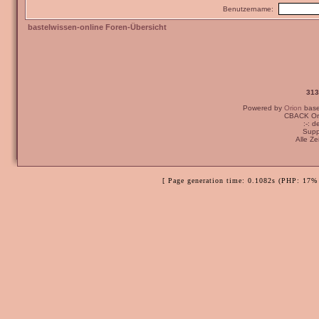
Benutzername:
bastelwissen-online Foren-Übersicht
313
Powered by
Orion
bas
CBACK Ori
:-: 
Supp
Alle Z
[ Page generation time: 0.1082s (PHP: 17% 