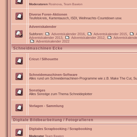
Moderatoren
Rosinova
,
Team Bawion
Diverse Foren-Aktionen
Teufelskreis, Kartentausch, ISDI, Weihnachts-Countdown usw.
Adventskalender
Subforen:
Adventskalender 2016
,
Adventskalender 2015
,
Adventskalender 2013
,
Adventskalender 2012
,
Adventskalende
Adventskalender 2022
Schneidmaschinen Ecke
Cricut / Silhouette
Schneidemaschinen-Software
Alles rund um Schneidemachinen-Programme wie z.B. Make The Cut, Sur
Sonstiges
Alles Sonstige zum Thema Schneideplotter
Vorlagen - Sammlung
Digitale Bildbearbeitung / Fotografieren
Digitales Scrapbooking / Scrapbooking
Moderator
Team Bawion