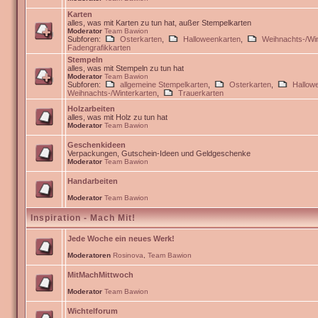
Karten
alles, was mit Karten zu tun hat, außer Stempelkarten
Moderator
Team Bawion
Subforen:
Osterkarten
,
Halloweenkarten
,
Weihnachts-/Win
Fadengrafikkarten
Stempeln
alles, was mit Stempeln zu tun hat
Moderator
Team Bawion
Subforen:
allgemeine Stempelkarten
,
Osterkarten
,
Hallow
Weihnachts-/Winterkarten
,
Trauerkarten
Holzarbeiten
alles, was mit Holz zu tun hat
Moderator
Team Bawion
Geschenkideen
Verpackungen, Gutschein-Ideen und Geldgeschenke
Moderator
Team Bawion
Handarbeiten
Moderator
Team Bawion
Inspiration - Mach Mit!
Jede Woche ein neues Werk!
Moderatoren
Rosinova
,
Team Bawion
MitMachMittwoch
Moderator
Team Bawion
Wichtelforum