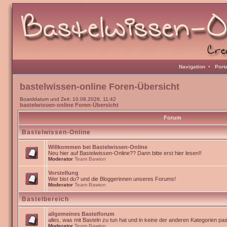
Navigation
•
Port
bastelwissen-online Foren-Übersicht
Boarddatum und Zeit: 10.08.2026, 11:42
bastelwissen-online Foren-Übersicht
Forum
Bastelwissen-Online
Willkommen bei Bastelwissen-Online
Neu hier auf Bastelwissen-Online?? Dann bitte erst hier lesen!!
Moderator
Team Bawion
Vorstellung
Wer bist du? und die Bloggerinnen unseres Forums!
Moderator
Team Bawion
Bastelbereich
allgemeines Bastelforum
alles, was mit Basteln zu tun hat und in keine der anderen Kategorien pa
Moderator
Team Bawion