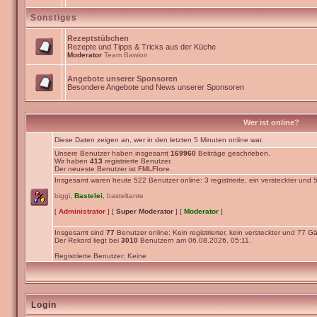
Sonstiges
Rezeptstübchen
Rezepte und Tipps & Tricks aus der Küche
Moderator
Team Bawion
Angebote unserer Sponsoren
Besondere Angebote und News unserer Sponsoren
Wer ist online?
Diese Daten zeigen an, wer in den letzten 5 Minuten online war.
Unsere Benutzer haben insgesamt
169960
Beiträge geschrieben.
Wir haben
413
registrierte Benutzer.
Der neueste Benutzer ist
FMLFlore
.
Insgesamt waren heute 522 Benutzer online: 3 registrierte, ein versteckter und
biggi
,
Bastelei
,
basteltante
[
Administrator
] [
Super Moderator
] [
Moderator
]
Insgesamt sind
77
Benutzer online: Kein registrierter, kein versteckter und 77 Gä
Der Rekord liegt bei
3010
Benutzern am 06.08.2026, 05:11.
Registrierte Benutzer: Keine
Login