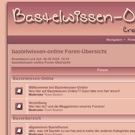
Navigation
•
Port
bastelwissen-online Foren-Übersicht
Boarddatum und Zeit: 08.08.2026, 18:22
bastelwissen-online Foren-Übersicht
Forum
Bastelwissen-Online
Willkommen bei Bastelwissen-Online
Neu hier auf Bastelwissen-Online?? Dann bitte erst hier lesen!!
Moderator
Team Bawion
Vorstellung
Wer bist du? und die Bloggerinnen unseres Forums!
Moderator
Team Bawion
Bastelbereich
allgemeines Bastelforum
alles, was mit Basteln zu tun hat und in keine der anderen Kategorien pa
Moderator
Team Bawion