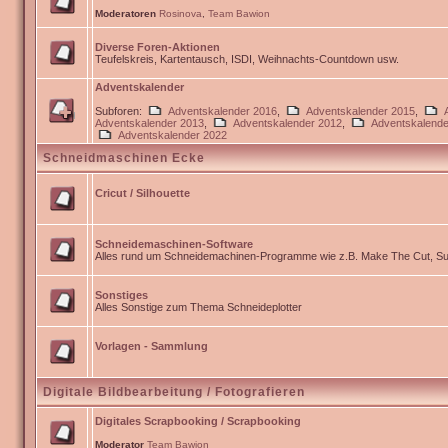
Moderatoren
Rosinova
,
Team Bawion
Diverse Foren-Aktionen
Teufelskreis, Kartentausch, ISDI, Weihnachts-Countdown usw.
Adventskalender
Subforen:
Adventskalender 2016
,
Adventskalender 2015
,
Adventskalender 2013
,
Adventskalender 2012
,
Adventskalende
Adventskalender 2022
Schneidmaschinen Ecke
Cricut / Silhouette
Schneidemaschinen-Software
Alles rund um Schneidemachinen-Programme wie z.B. Make The Cut, Sur
Sonstiges
Alles Sonstige zum Thema Schneideplotter
Vorlagen - Sammlung
Digitale Bildbearbeitung / Fotografieren
Digitales Scrapbooking / Scrapbooking
Moderator
Team Bawion