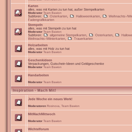
Karten
alles, was mit Karten zu tun hat, außer Stempelkarten
Moderator
Team Bawion
Subforen:
Osterkarten
,
Halloweenkarten
,
Weihnachts-/Win
Fadengrafikkarten
Stempeln
alles, was mit Stempeln zu tun hat
Moderator
Team Bawion
Subforen:
allgemeine Stempelkarten
,
Osterkarten
,
Hallow
Weihnachts-/Winterkarten
,
Trauerkarten
Holzarbeiten
alles, was mit Holz zu tun hat
Moderator
Team Bawion
Geschenkideen
Verpackungen, Gutschein-Ideen und Geldgeschenke
Moderator
Team Bawion
Handarbeiten
Moderator
Team Bawion
Inspiration - Mach Mit!
Jede Woche ein neues Werk!
Moderatoren
Rosinova
,
Team Bawion
MitMachMittwoch
Moderator
Team Bawion
Wichtelforum