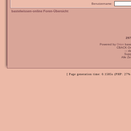
Benutzername:
bastelwissen-online Foren-Übersicht
297
Powered by
Orion
bas
CBACK Ori
:-: 
Supp
Alle Z
[ Page generation time: 0.1585s (PHP: 27% 