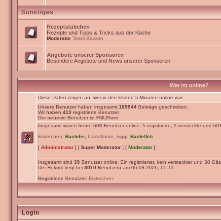
Sonstiges
Rezeptstübchen
Rezepte und Tipps & Tricks aus der Küche
Moderator
Team Bawion
Angebote unserer Sponsoren
Besondere Angebote und News unserer Sponsoren
Wer ist online?
Diese Daten zeigen an, wer in den letzten 5 Minuten online war.
Unsere Benutzer haben insgesamt
169944
Beiträge geschrieben.
Wir haben
413
registrierte Benutzer.
Der neueste Benutzer ist
FMLFlore
.
Insgesamt waren heute 608 Benutzer online: 5 registrierte, 2 versteckte und 60
Elsterchen
,
Bastelei
,
basteltante
,
biggi
,
Bastelfeti
[
Administrator
] [
Super Moderator
] [
Moderator
]
Insgesamt sind
39
Benutzer online: Ein registrierter, kein versteckter und 38 Gäs
Der Rekord liegt bei
3010
Benutzern am 06.08.2026, 05:11.
Registrierte Benutzer:
Elsterchen
Login