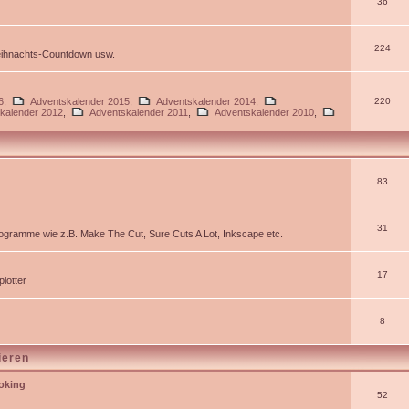
36
224
Weihnachts-Countdown usw.
6
,
Adventskalender 2015
,
Adventskalender 2014
,
220
kalender 2012
,
Adventskalender 2011
,
Adventskalender 2010
,
83
31
gramme wie z.B. Make The Cut, Sure Cuts A Lot, Inkscape etc.
17
lotter
8
ieren
ooking
52