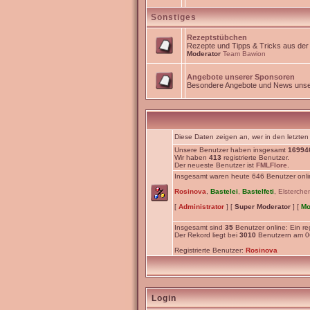
Sonstiges
Rezeptstübchen
Rezepte und Tipps & Tricks aus de
Moderator
Team Bawion
Angebote unserer Sponsoren
Besondere Angebote und News unse
Diese Daten zeigen an, wer in den letzten
Unsere Benutzer haben insgesamt
16994
Wir haben
413
registrierte Benutzer.
Der neueste Benutzer ist
FMLFlore
.
Insgesamt waren heute 646 Benutzer online
Rosinova
,
Bastelei
,
Bastelfeti
,
Elsterche
[
Administrator
] [
Super Moderator
] [
Mo
Insgesamt sind
35
Benutzer online: Ein reg
Der Rekord liegt bei
3010
Benutzern am 06
Registrierte Benutzer:
Rosinova
Login