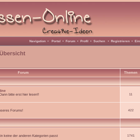
Navigation
•
Portal
•
Forum
•
Profil
•
Suchen
•
Registrieren
•
Ein
Übersicht
Forum
Themen
line
nn bitte erst hier lesen!!
11
unseres Forums!
422
d in keine der anderen Kategorien passt
1741