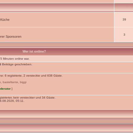
r Küche
39
3
rer Sponsoren
Wer ist online?
 5 Minuten online war.
6
Beiträge geschrieben.
: 6 registrierte, 2 versteckte und 638 Gäste.
n
,
basteltante
,
biggi
derator
]
istrierter, kein versteckter und 34 Gäste.
.08.2026, 05:11.