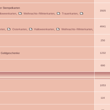
ßer Stempelkarten
3505
lloweenkarten
,
Weihnachts-/Winterkarten
,
Trauerkarten
,
4641
rten
,
Osterkarten
,
Halloweenkarten
,
Weihnachts-/Winterkarten
,
250
d Geldgeschenke
1232
690
1053
116