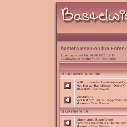
bastelwissen-online Foren-
Boarddatum und Zeit: 08.08.2026, 19:33
bastelwissen-online Foren-Übersicht
Bastelwissen-Online
Willkommen bei Bastelwissen-On
Neu hier auf Bastelwissen-Online?? Da
Moderator
Team Bawion
Vorstellung
Wer bist du? und die Bloggerinnen 
Moderator
Team Bawion
Bastelbereich
allgemeines Bastelforum
alles, was mit Basteln zu tun hat un
Moderator
Team Bawion