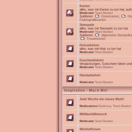
Karten
alles, was mit Karten zu tun hat, au
Moderator
Team Bawion
Subforen:
Osterkarten
,
Ha
Fadengrafikkarten
Stempeln
alles, was mit Stempeln zu tun hat
Moderator
Team Bawion
Subforen:
allgemeine Stempelka
Trauerkarten
Holzarbeiten
alles, was mit Holz zu tun hat
Moderator
Team Bawion
Geschenkideen
Verpackungen, Gutschein-Ideen un
Moderator
Team Bawion
Handarbeiten
Moderator
Team Bawion
Inspiration - Mach Mit!
Jede Woche ein neues Werk!
Moderatoren
Rosinova
,
Team Bawion
MitMachMittwoch
Moderator
Team Bawion
Wichtelforum