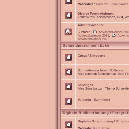
Moderatoren
Rosinova
,
Team Bawion
Diverse Foren-Aktionen
Teufelskreis, Kartentausch, ISDI, 
Adventskalender
Subforen:
Adventskalender 201
Adventskalender 2013
,
Advents
Adventskalender 2022
Schneidmaschinen Ecke
Cricut / Silhouette
Schneidemaschinen-Software
Alles rund um Schneidemachinen-Pro
Sonstiges
Alles Sonstige zum Thema Schneidep
Vorlagen - Sammlung
Digitale Bildbearbeitung / Fotograf
Digitales Scrapbooking / Scrapb
Moderator
Team Bawion