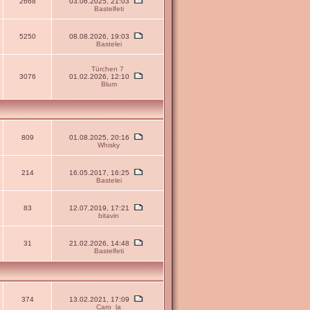
2668
03.06.2025, 21:03
Bastelfeti
5250
08.08.2026, 19:03
Bastelei
Türchen 7
3076
01.02.2026, 12:10
Blum
809
01.08.2025, 20:16
Whisky
214
16.05.2017, 16:25
Bastelei
83
12.07.2019, 17:21
bitavin
31
21.02.2026, 14:48
Bastelfeti
374
13.02.2021, 17:09
Caro_la