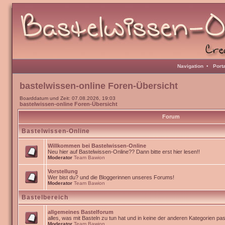
Navigation
•
Port
bastelwissen-online Foren-Übersicht
Boarddatum und Zeit: 07.08.2026, 19:03
bastelwissen-online Foren-Übersicht
Forum
Bastelwissen-Online
Willkommen bei Bastelwissen-Online
Neu hier auf Bastelwissen-Online?? Dann bitte erst hier lesen!!
Moderator
Team Bawion
Vorstellung
Wer bist du? und die Bloggerinnen unseres Forums!
Moderator
Team Bawion
Bastelbereich
allgemeines Bastelforum
alles, was mit Basteln zu tun hat und in keine der anderen Kategorien pa
Moderator
Team Bawion