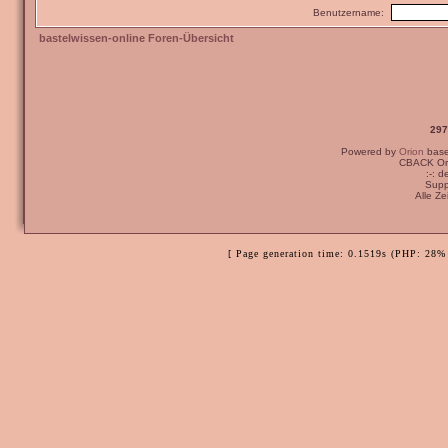
Benutzername:
bastelwissen-online Foren-Übersicht
297
Powered by
Orion
bas
CBACK Ori
:-: 
Supp
Alle Z
[ Page generation time: 0.1519s (PHP: 28% 