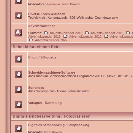
Moderatoren
Rosinova
,
Team Bawion
Diverse Foren-Aktionen
Teufelskreis, Kartentausch, ISDI, Weihnachts-Countdown usw.
Adventskalender
Subforen:
Adventskalender 2016
,
Adventskalender 2015
,
Adventskalender 2013
,
Adventskalender 2012
,
Adventskalende
Adventskalender 2022
Schneidmaschinen Ecke
Cricut / Silhouette
Schneidemaschinen-Software
Alles rund um Schneidemachinen-Programme wie z.B. Make The Cut, Sur
Sonstiges
Alles Sonstige zum Thema Schneideplotter
Vorlagen - Sammlung
Digitale Bildbearbeitung / Fotografieren
Digitales Scrapbooking / Scrapbooking
Moderator
Team Bawion