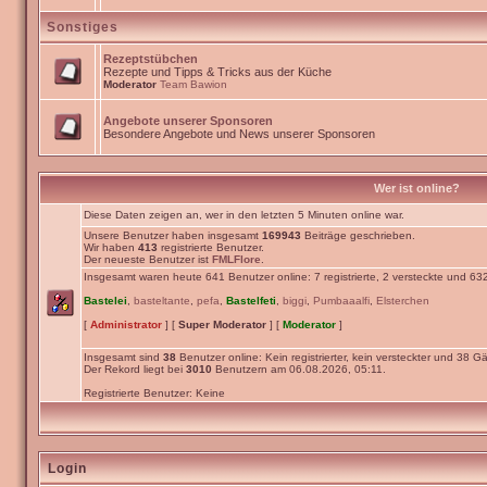
Sonstiges
Rezeptstübchen
Rezepte und Tipps & Tricks aus der Küche
Moderator
Team Bawion
Angebote unserer Sponsoren
Besondere Angebote und News unserer Sponsoren
Wer ist online?
Diese Daten zeigen an, wer in den letzten 5 Minuten online war.
Unsere Benutzer haben insgesamt
169943
Beiträge geschrieben.
Wir haben
413
registrierte Benutzer.
Der neueste Benutzer ist
FMLFlore
.
Insgesamt waren heute 641 Benutzer online: 7 registrierte, 2 versteckte und 63
Bastelei
,
basteltante
,
pefa
,
Bastelfeti
,
biggi
,
Pumbaaalfi
,
Elsterchen
[
Administrator
] [
Super Moderator
] [
Moderator
]
Insgesamt sind
38
Benutzer online: Kein registrierter, kein versteckter und 38 Gä
Der Rekord liegt bei
3010
Benutzern am 06.08.2026, 05:11.
Registrierte Benutzer: Keine
Login