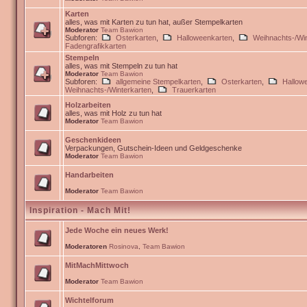
Karten
alles, was mit Karten zu tun hat, außer Stempelkarten
Moderator
Team Bawion
Subforen:
Osterkarten
,
Halloweenkarten
,
Weihnachts-/Win
Fadengrafikkarten
Stempeln
alles, was mit Stempeln zu tun hat
Moderator
Team Bawion
Subforen:
allgemeine Stempelkarten
,
Osterkarten
,
Hallow
Weihnachts-/Winterkarten
,
Trauerkarten
Holzarbeiten
alles, was mit Holz zu tun hat
Moderator
Team Bawion
Geschenkideen
Verpackungen, Gutschein-Ideen und Geldgeschenke
Moderator
Team Bawion
Handarbeiten
Moderator
Team Bawion
Inspiration - Mach Mit!
Jede Woche ein neues Werk!
Moderatoren
Rosinova
,
Team Bawion
MitMachMittwoch
Moderator
Team Bawion
Wichtelforum