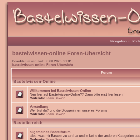
Navigation
•
Port
bastelwissen-online Foren-Übersicht
Boarddatum und Zeit: 08.08.2026, 21:01
bastelwissen-online Foren-Übersicht
Forum
Bastelwissen-Online
Willkommen bei Bastelwissen-Online
Neu hier auf Bastelwissen-Online?? Dann bitte erst hier lesen!!
Moderator
Team Bawion
Vorstellung
Wer bist du? und die Bloggerinnen unseres Forums!
Moderator
Team Bawion
Bastelbereich
allgemeines Bastelforum
alles, was mit Basteln zu tun hat und in keine der anderen Kategorien pa
Moderator
Team Bawion