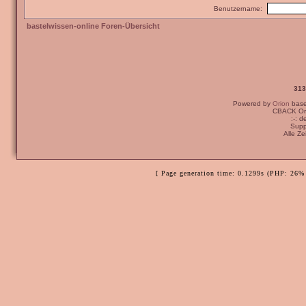
Benutzername:
bastelwissen-online Foren-Übersicht
313
Powered by
Orion
bas
CBACK Ori
:-: 
Supp
Alle Z
[ Page generation time: 0.1299s (PHP: 26% 