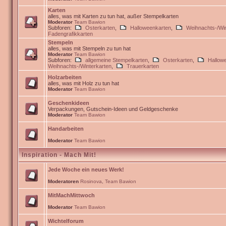
Karten
alles, was mit Karten zu tun hat, außer Stempelkarten
Moderator
Team Bawion
Subforen:
Osterkarten
,
Halloweenkarten
,
Weihnachts-/Win
Fadengrafikkarten
Stempeln
alles, was mit Stempeln zu tun hat
Moderator
Team Bawion
Subforen:
allgemeine Stempelkarten
,
Osterkarten
,
Hallow
Weihnachts-/Winterkarten
,
Trauerkarten
Holzarbeiten
alles, was mit Holz zu tun hat
Moderator
Team Bawion
Geschenkideen
Verpackungen, Gutschein-Ideen und Geldgeschenke
Moderator
Team Bawion
Handarbeiten
Moderator
Team Bawion
Inspiration - Mach Mit!
Jede Woche ein neues Werk!
Moderatoren
Rosinova
,
Team Bawion
MitMachMittwoch
Moderator
Team Bawion
Wichtelforum