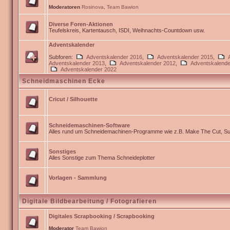
Moderatoren
Rosinova
,
Team Bawion
Diverse Foren-Aktionen
Teufelskreis, Kartentausch, ISDI, Weihnachts-Countdown usw.
Adventskalender
Subforen:
Adventskalender 2016
,
Adventskalender 2015
,
Adventskalender 2013
,
Adventskalender 2012
,
Adventskalende
Adventskalender 2022
Schneidmaschinen Ecke
Cricut / Silhouette
Schneidemaschinen-Software
Alles rund um Schneidemachinen-Programme wie z.B. Make The Cut, Sur
Sonstiges
Alles Sonstige zum Thema Schneideplotter
Vorlagen - Sammlung
Digitale Bildbearbeitung / Fotografieren
Digitales Scrapbooking / Scrapbooking
Moderator
Team Bawion