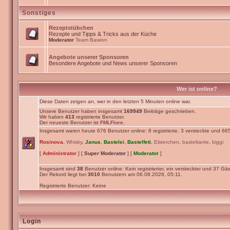
Sonstiges
Rezeptstübchen
Rezepte und Tipps & Tricks aus der Küche
Moderator
Team Bawion
Angebote unserer Sponsoren
Besondere Angebote und News unserer Sponsoren
Wer ist online?
Diese Daten zeigen an, wer in den letzten 5 Minuten online war.
Unsere Benutzer haben insgesamt
169949
Beiträge geschrieben.
Wir haben
413
registrierte Benutzer.
Der neueste Benutzer ist
FMLFlore
.
Insgesamt waren heute 676 Benutzer online: 8 registrierte, 3 versteckte und 66
Rosinova
,
Whisky
,
Janus
,
Bastelei
,
Bastelfeti
,
Elsterchen
,
basteltante
,
biggi
[
Administrator
] [
Super Moderator
] [
Moderator
]
Insgesamt sind
38
Benutzer online: Kein registrierter, ein versteckter und 37 Gäs
Der Rekord liegt bei
3010
Benutzern am 06.08.2026, 05:11.
Registrierte Benutzer: Keine
Login