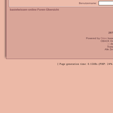
Benutzername:
bastelwissen-online Foren-Übersicht
297
Powered by
Orion
bas
CBACK Ori
:-: 
Supp
Alle Z
[ Page generation time: 0.1508s (PHP: 24% 