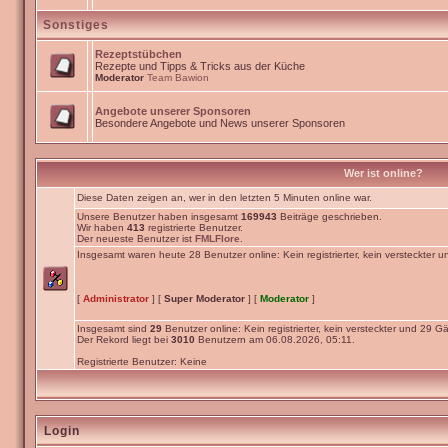
Sonstiges
Rezeptstübchen
Rezepte und Tipps & Tricks aus der Küche
Moderator
Team Bawion
Angebote unserer Sponsoren
Besondere Angebote und News unserer Sponsoren
Wer ist online?
Diese Daten zeigen an, wer in den letzten 5 Minuten online war.
Unsere Benutzer haben insgesamt
169943
Beiträge geschrieben.
Wir haben
413
registrierte Benutzer.
Der neueste Benutzer ist
FMLFlore
.
Insgesamt waren heute 28 Benutzer online: Kein registrierter, kein versteckter 
[
Administrator
] [
Super Moderator
] [
Moderator
]
Insgesamt sind
29
Benutzer online: Kein registrierter, kein versteckter und 29 Gä
Der Rekord liegt bei
3010
Benutzern am 06.08.2026, 05:11.
Registrierte Benutzer: Keine
Login