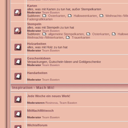
Karten
alles, was mit Karten zu tun hat, außer Stempelkarten
Moderator
Team Bawion
Subforen:
Osterkarten
,
Halloweenkarten
,
Weihnachts-/Win
Fadengrafikkarten
Stempeln
alles, was mit Stempeln zu tun hat
Moderator
Team Bawion
Subforen:
allgemeine Stempelkarten
,
Osterkarten
,
Hallow
Weihnachts-/Winterkarten
,
Trauerkarten
Holzarbeiten
alles, was mit Holz zu tun hat
Moderator
Team Bawion
Geschenkideen
Verpackungen, Gutschein-Ideen und Geldgeschenke
Moderator
Team Bawion
Handarbeiten
Moderator
Team Bawion
Inspiration - Mach Mit!
Jede Woche ein neues Werk!
Moderatoren
Rosinova
,
Team Bawion
MitMachMittwoch
Moderator
Team Bawion
Wichtelforum