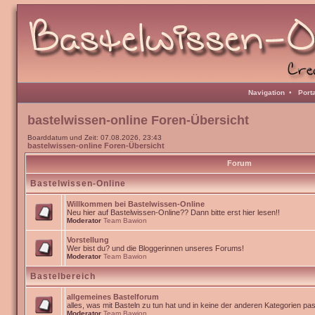
Navigation
•
Port
bastelwissen-online Foren-Übersicht
Boarddatum und Zeit: 07.08.2026, 23:43
bastelwissen-online Foren-Übersicht
Forum
Bastelwissen-Online
Willkommen bei Bastelwissen-Online
Neu hier auf Bastelwissen-Online?? Dann bitte erst hier lesen!!
Moderator
Team Bawion
Vorstellung
Wer bist du? und die Bloggerinnen unseres Forums!
Moderator
Team Bawion
Bastelbereich
allgemeines Bastelforum
alles, was mit Basteln zu tun hat und in keine der anderen Kategorien pa
Moderator
Team Bawion