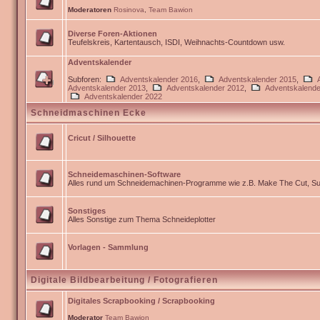
Moderatoren
Rosinova
,
Team Bawion
Diverse Foren-Aktionen
Teufelskreis, Kartentausch, ISDI, Weihnachts-Countdown usw.
Adventskalender
Subforen:
Adventskalender 2016
,
Adventskalender 2015
,
Adventskalender 2013
,
Adventskalender 2012
,
Adventskalende
Adventskalender 2022
Schneidmaschinen Ecke
Cricut / Silhouette
Schneidemaschinen-Software
Alles rund um Schneidemachinen-Programme wie z.B. Make The Cut, Sur
Sonstiges
Alles Sonstige zum Thema Schneideplotter
Vorlagen - Sammlung
Digitale Bildbearbeitung / Fotografieren
Digitales Scrapbooking / Scrapbooking
Moderator
Team Bawion