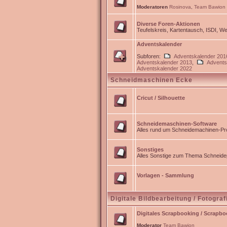
Moderatoren
Rosinova
,
Team Bawion
Diverse Foren-Aktionen
Teufelskreis, Kartentausch, ISDI, 
Adventskalender
Subforen:
Adventskalender 201
Adventskalender 2013
,
Advents
Adventskalender 2022
Schneidmaschinen Ecke
Cricut / Silhouette
Schneidemaschinen-Software
Alles rund um Schneidemachinen-Pro
Sonstiges
Alles Sonstige zum Thema Schneidep
Vorlagen - Sammlung
Digitale Bildbearbeitung / Fotograf
Digitales Scrapbooking / Scrapb
Moderator
Team Bawion