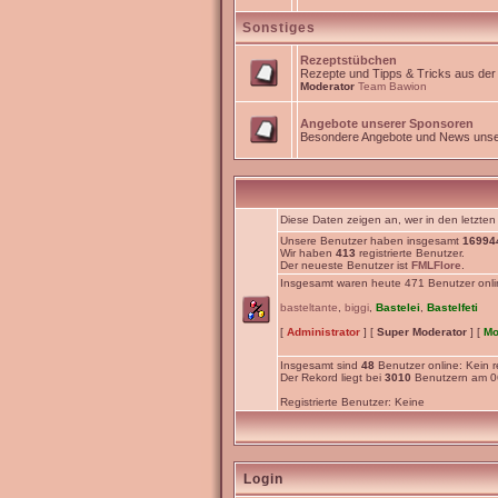
Sonstiges
Rezeptstübchen
Rezepte und Tipps & Tricks aus de
Moderator
Team Bawion
Angebote unserer Sponsoren
Besondere Angebote und News unse
Diese Daten zeigen an, wer in den letzten
Unsere Benutzer haben insgesamt
16994
Wir haben
413
registrierte Benutzer.
Der neueste Benutzer ist
FMLFlore
.
Insgesamt waren heute 471 Benutzer online
basteltante
,
biggi
,
Bastelei
,
Bastelfeti
[
Administrator
] [
Super Moderator
] [
Mo
Insgesamt sind
48
Benutzer online: Kein re
Der Rekord liegt bei
3010
Benutzern am 06
Registrierte Benutzer: Keine
Login