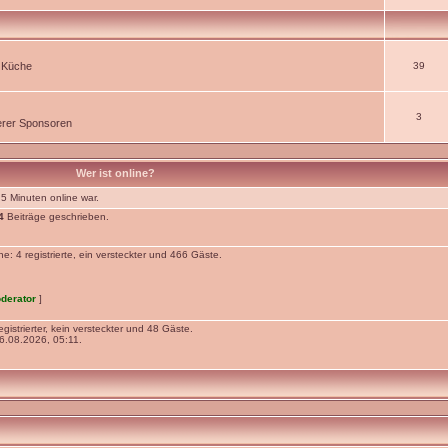
r Küche
39
3
rer Sponsoren
Wer ist online?
 5 Minuten online war.
4
Beiträge geschrieben.
: 4 registrierte, ein versteckter und 466 Gäste.
derator
]
gistrierter, kein versteckter und 48 Gäste.
.08.2026, 05:11.