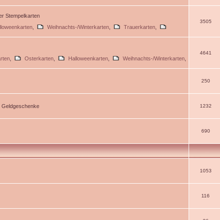
ßer Stempelkarten
3505
lloweenkarten
,
Weihnachts-/Winterkarten
,
Trauerkarten
,
4641
rten
,
Osterkarten
,
Halloweenkarten
,
Weihnachts-/Winterkarten
,
250
d Geldgeschenke
1232
690
1053
116