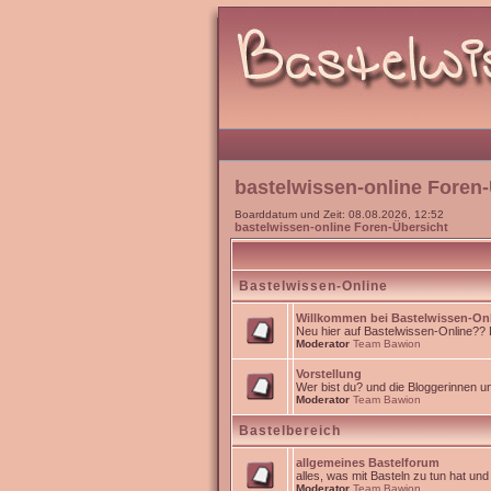
bastelwissen-online Foren-
Boarddatum und Zeit: 08.08.2026, 12:52
bastelwissen-online Foren-Übersicht
Bastelwissen-Online
Willkommen bei Bastelwissen-On
Neu hier auf Bastelwissen-Online?? Da
Moderator
Team Bawion
Vorstellung
Wer bist du? und die Bloggerinnen 
Moderator
Team Bawion
Bastelbereich
allgemeines Bastelforum
alles, was mit Basteln zu tun hat un
Moderator
Team Bawion