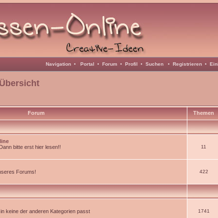
Navigation
•
Portal
•
Forum
•
Profil
•
Suchen
•
Registrieren
•
Ein
Übersicht
Forum
Themen
line
nn bitte erst hier lesen!!
11
unseres Forums!
422
d in keine der anderen Kategorien passt
1741