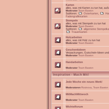
Karten
alles, was mit Karten zu tun hat, au
Moderator
Team Bawion
Subforen:
Osterkarten
,
Ha
Fadengrafikkarten
Stempeln
alles, was mit Stempeln zu tun hat
Moderator
Team Bawion
Subforen:
allgemeine Stempelka
Trauerkarten
Holzarbeiten
alles, was mit Holz zu tun hat
Moderator
Team Bawion
Geschenkideen
Verpackungen, Gutschein-Ideen un
Moderator
Team Bawion
Handarbeiten
Moderator
Team Bawion
Inspiration - Mach Mit!
Jede Woche ein neues Werk!
Moderatoren
Rosinova
,
Team Bawion
MitMachMittwoch
Moderator
Team Bawion
Wichtelforum