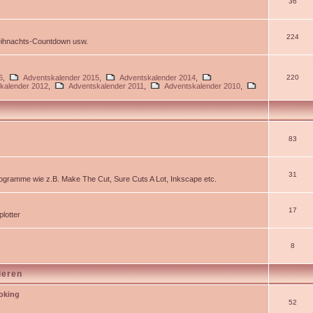
36
224
Weihnachts-Countdown usw.
6
,
Adventskalender 2015
,
Adventskalender 2014
,
220
kalender 2012
,
Adventskalender 2011
,
Adventskalender 2010
,
83
31
gramme wie z.B. Make The Cut, Sure Cuts A Lot, Inkscape etc.
17
lotter
8
ieren
ooking
52