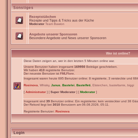
Sonstiges
Rezeptstübchen
Rezepte und Tipps & Tricks aus der Küche
Moderator
Team Bawion
Angebote unserer Sponsoren
Besondere Angebote und News unserer Sponsoren
Wer ist online?
Diese Daten zeigen an, wer in den letzten 5 Minuten online war.
Unsere Benutzer haben insgesamt
169950
Beiträge geschrieben.
Wir haben
413
registrierte Benutzer.
Der neueste Benutzer ist
FMLFlore
.
Insgesamt waren heute 695 Benutzer online: 8 registrierte, 3 versteckte und 68
Rosinova
,
Whisky
,
Janus
,
Bastelei
,
Bastelfeti
,
Elsterchen
,
basteltante
,
biggi
[
Administrator
] [
Super Moderator
] [
Moderator
]
Insgesamt sind
39
Benutzer online: Ein registrierter, kein versteckter und 38 Gäs
Der Rekord liegt bei
3010
Benutzern am 06.08.2026, 05:11.
Registrierte Benutzer:
Rosinova
Login