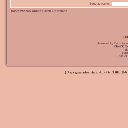
Benutzername:
bastelwissen-online Foren-Übersicht
313
Powered by
Orion
bas
CBACK Ori
:-: 
Supp
Alle Z
[ Page generation time: 0.1449s (PHP: 29% 