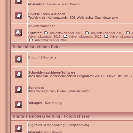
Moderatoren
Rosinova
,
Team Bawion
Diverse Foren-Aktionen
Teufelskreis, Kartentausch, ISDI, Weihnachts-Countdown usw.
Adventskalender
Subforen:
Adventskalender 2016
,
Adventskalender 2015
,
Adventskalender 2013
,
Adventskalender 2012
,
Adventskalende
Adventskalender 2022
Schneidmaschinen Ecke
Cricut / Silhouette
Schneidemaschinen-Software
Alles rund um Schneidemachinen-Programme wie z.B. Make The Cut, Sur
Sonstiges
Alles Sonstige zum Thema Schneideplotter
Vorlagen - Sammlung
Digitale Bildbearbeitung / Fotografieren
Digitales Scrapbooking / Scrapbooking
Moderator
Team Bawion