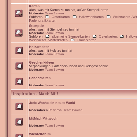
Karten
alles, was mit Karten zu tun hat, außer Stempelkarten
Moderator
Team Bawion
Subforen:
Osterkarten
,
Halloweenkarten
,
Weihnachts-/Win
Fadengrafikkarten
Stempeln
alles, was mit Stempeln zu tun hat
Moderator
Team Bawion
Subforen:
allgemeine Stempelkarten
,
Osterkarten
,
Hallow
Weihnachts-/Winterkarten
,
Trauerkarten
Holzarbeiten
alles, was mit Holz zu tun hat
Moderator
Team Bawion
Geschenkideen
Verpackungen, Gutschein-Ideen und Geldgeschenke
Moderator
Team Bawion
Handarbeiten
Moderator
Team Bawion
Inspiration - Mach Mit!
Jede Woche ein neues Werk!
Moderatoren
Rosinova
,
Team Bawion
MitMachMittwoch
Moderator
Team Bawion
Wichtelforum