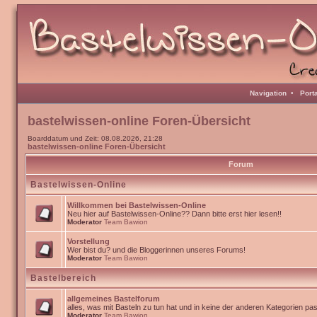
Navigation
•
Port
bastelwissen-online Foren-Übersicht
Boarddatum und Zeit: 08.08.2026, 21:28
bastelwissen-online Foren-Übersicht
Forum
Bastelwissen-Online
Willkommen bei Bastelwissen-Online
Neu hier auf Bastelwissen-Online?? Dann bitte erst hier lesen!!
Moderator
Team Bawion
Vorstellung
Wer bist du? und die Bloggerinnen unseres Forums!
Moderator
Team Bawion
Bastelbereich
allgemeines Bastelforum
alles, was mit Basteln zu tun hat und in keine der anderen Kategorien pa
Moderator
Team Bawion