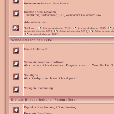
Moderatoren
Rosinova
,
Team Bawion
Diverse Foren-Aktionen
Teufelskreis, Kartentausch, ISDI, Weihnachts-Countdown usw.
Adventskalender
Subforen:
Adventskalender 2016
,
Adventskalender 2015
,
Adventskalender 2013
,
Adventskalender 2012
,
Adventskalende
Adventskalender 2022
Schneidmaschinen Ecke
Cricut / Silhouette
Schneidemaschinen-Software
Alles rund um Schneidemachinen-Programme wie z.B. Make The Cut, Sur
Sonstiges
Alles Sonstige zum Thema Schneideplotter
Vorlagen - Sammlung
Digitale Bildbearbeitung / Fotografieren
Digitales Scrapbooking / Scrapbooking
Moderator
Team Bawion