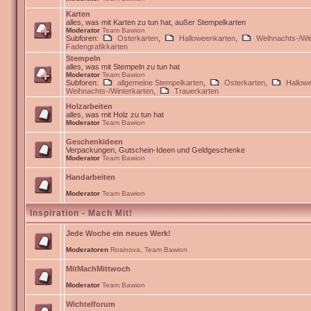
Karten
alles, was mit Karten zu tun hat, außer Stempelkarten
Moderator
Team Bawion
Subforen:
Osterkarten
,
Halloweenkarten
,
Weihnachts-/Win
Fadengrafikkarten
Stempeln
alles, was mit Stempeln zu tun hat
Moderator
Team Bawion
Subforen:
allgemeine Stempelkarten
,
Osterkarten
,
Hallow
Weihnachts-/Winterkarten
,
Trauerkarten
Holzarbeiten
alles, was mit Holz zu tun hat
Moderator
Team Bawion
Geschenkideen
Verpackungen, Gutschein-Ideen und Geldgeschenke
Moderator
Team Bawion
Handarbeiten
Moderator
Team Bawion
Inspiration - Mach Mit!
Jede Woche ein neues Werk!
Moderatoren
Rosinova
,
Team Bawion
MitMachMittwoch
Moderator
Team Bawion
Wichtelforum