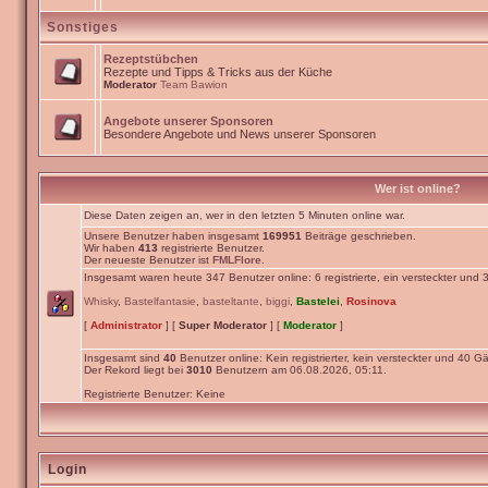
Sonstiges
Rezeptstübchen
Rezepte und Tipps & Tricks aus der Küche
Moderator
Team Bawion
Angebote unserer Sponsoren
Besondere Angebote und News unserer Sponsoren
Wer ist online?
Diese Daten zeigen an, wer in den letzten 5 Minuten online war.
Unsere Benutzer haben insgesamt
169951
Beiträge geschrieben.
Wir haben
413
registrierte Benutzer.
Der neueste Benutzer ist
FMLFlore
.
Insgesamt waren heute 347 Benutzer online: 6 registrierte, ein versteckter und
Whisky
,
Bastelfantasie
,
basteltante
,
biggi
,
Bastelei
,
Rosinova
[
Administrator
] [
Super Moderator
] [
Moderator
]
Insgesamt sind
40
Benutzer online: Kein registrierter, kein versteckter und 40 Gä
Der Rekord liegt bei
3010
Benutzern am 06.08.2026, 05:11.
Registrierte Benutzer: Keine
Login