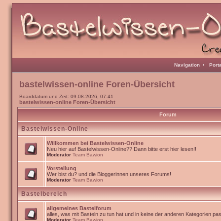
Navigation
•
Port
bastelwissen-online Foren-Übersicht
Boarddatum und Zeit: 09.08.2026, 07:41
bastelwissen-online Foren-Übersicht
Forum
Bastelwissen-Online
Willkommen bei Bastelwissen-Online
Neu hier auf Bastelwissen-Online?? Dann bitte erst hier lesen!!
Moderator
Team Bawion
Vorstellung
Wer bist du? und die Bloggerinnen unseres Forums!
Moderator
Team Bawion
Bastelbereich
allgemeines Bastelforum
alles, was mit Basteln zu tun hat und in keine der anderen Kategorien pa
Moderator
Team Bawion