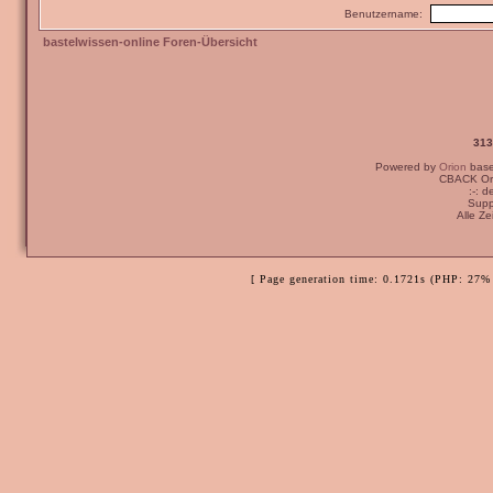
Benutzername:
bastelwissen-online Foren-Übersicht
313
Powered by
Orion
bas
CBACK Ori
:-: 
Supp
Alle Z
[ Page generation time: 0.1721s (PHP: 27% 