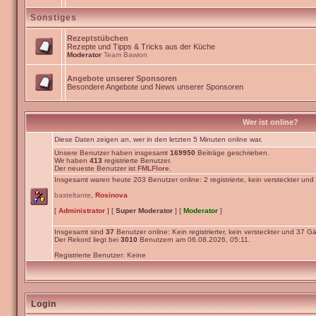
Sonstiges
Rezeptstübchen
Rezepte und Tipps & Tricks aus der Küche
Moderator
Team Bawion
Angebote unserer Sponsoren
Besondere Angebote und News unserer Sponsoren
Wer ist online?
Diese Daten zeigen an, wer in den letzten 5 Minuten online war.
Unsere Benutzer haben insgesamt
169950
Beiträge geschrieben.
Wir haben
413
registrierte Benutzer.
Der neueste Benutzer ist
FMLFlore
.
Insgesamt waren heute 203 Benutzer online: 2 registrierte, kein versteckter un
basteltante
,
Rosinova
[
Administrator
] [
Super Moderator
] [
Moderator
]
Insgesamt sind
37
Benutzer online: Kein registrierter, kein versteckter und 37 Gä
Der Rekord liegt bei
3010
Benutzern am 06.08.2026, 05:11.
Registrierte Benutzer: Keine
Login