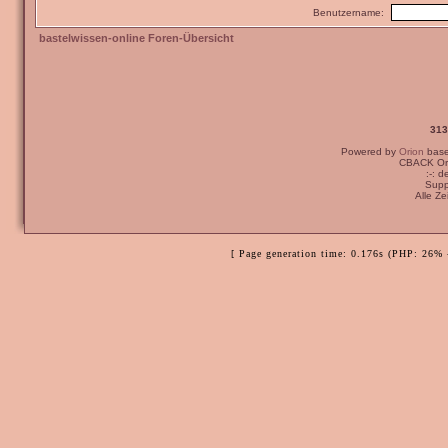
Benutzername:
bastelwissen-online Foren-Übersicht
313
Powered by
Orion
bas
CBACK Ori
:-: 
Supp
Alle Z
[ Page generation time: 0.176s (PHP: 26% 