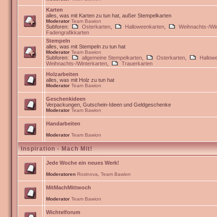
Karten
alles, was mit Karten zu tun hat, außer Stempelkarten
Moderator
Team Bawion
Subforen:
Osterkarten
,
Halloweenkarten
,
Weihnachts-/Win
Fadengrafikkarten
Stempeln
alles, was mit Stempeln zu tun hat
Moderator
Team Bawion
Subforen:
allgemeine Stempelkarten
,
Osterkarten
,
Hallow
Weihnachts-/Winterkarten
,
Trauerkarten
Holzarbeiten
alles, was mit Holz zu tun hat
Moderator
Team Bawion
Geschenkideen
Verpackungen, Gutschein-Ideen und Geldgeschenke
Moderator
Team Bawion
Handarbeiten
Moderator
Team Bawion
Inspiration - Mach Mit!
Jede Woche ein neues Werk!
Moderatoren
Rosinova
,
Team Bawion
MitMachMittwoch
Moderator
Team Bawion
Wichtelforum