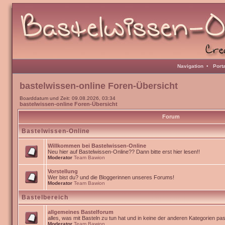
Navigation
•
Port
bastelwissen-online Foren-Übersicht
Boarddatum und Zeit: 09.08.2026, 03:34
bastelwissen-online Foren-Übersicht
Forum
Bastelwissen-Online
Willkommen bei Bastelwissen-Online
Neu hier auf Bastelwissen-Online?? Dann bitte erst hier lesen!!
Moderator
Team Bawion
Vorstellung
Wer bist du? und die Bloggerinnen unseres Forums!
Moderator
Team Bawion
Bastelbereich
allgemeines Bastelforum
alles, was mit Basteln zu tun hat und in keine der anderen Kategorien pa
Moderator
Team Bawion