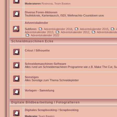
Moderatoren
Rosinova
,
Team Bawion
Diverse Foren-Aktionen
Teufelskreis, Kartentausch, ISDI, Weihnachts-Countdown usw.
Adventskalender
Subforen:
Adventskalender 2016
,
Adventskalender 2015
,
Adventskalender 2013
,
Adventskalender 2012
,
Adventskalende
Adventskalender 2022
Schneidmaschinen Ecke
Cricut / Silhouette
Schneidemaschinen-Software
Alles rund um Schneidemachinen-Programme wie z.B. Make The Cut, Sur
Sonstiges
Alles Sonstige zum Thema Schneideplotter
Vorlagen - Sammlung
Digitale Bildbearbeitung / Fotografieren
Digitales Scrapbooking / Scrapbooking
Moderator
Team Bawion