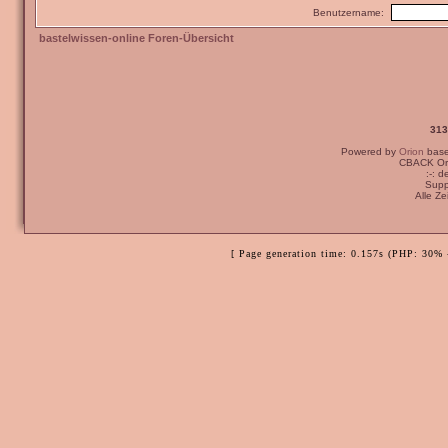
Benutzername:
bastelwissen-online Foren-Übersicht
313
Powered by
Orion
bas
CBACK Ori
:-: 
Supp
Alle Z
[ Page generation time: 0.157s (PHP: 30% 