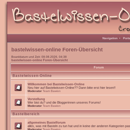
Navigation
•
Port
bastelwissen-online Foren-Übersicht
Boarddatum und Zeit: 09.08.2026, 04:38
bastelwissen-online Foren-Übersicht
Forum
Bastelwissen-Online
Willkommen bei Bastelwissen-Online
Neu hier auf Bastelwissen-Online?? Dann bitte erst hier lesen!!
Moderator
Team Bawion
Vorstellung
Wer bist du? und die Bloggerinnen unseres Forums!
Moderator
Team Bawion
Bastelbereich
allgemeines Bastelforum
alles, was mit Basteln zu tun hat und in keine der anderen Kategorien pa
Moderator
Team Bawion