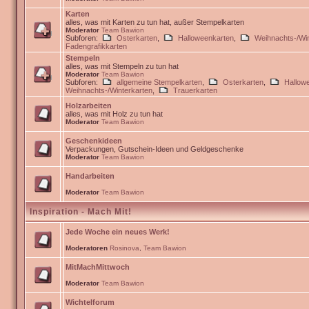
Karten
alles, was mit Karten zu tun hat, außer Stempelkarten
Moderator
Team Bawion
Subforen:
Osterkarten
,
Halloweenkarten
,
Weihnachts-/Win
Fadengrafikkarten
Stempeln
alles, was mit Stempeln zu tun hat
Moderator
Team Bawion
Subforen:
allgemeine Stempelkarten
,
Osterkarten
,
Hallow
Weihnachts-/Winterkarten
,
Trauerkarten
Holzarbeiten
alles, was mit Holz zu tun hat
Moderator
Team Bawion
Geschenkideen
Verpackungen, Gutschein-Ideen und Geldgeschenke
Moderator
Team Bawion
Handarbeiten
Moderator
Team Bawion
Inspiration - Mach Mit!
Jede Woche ein neues Werk!
Moderatoren
Rosinova
,
Team Bawion
MitMachMittwoch
Moderator
Team Bawion
Wichtelforum