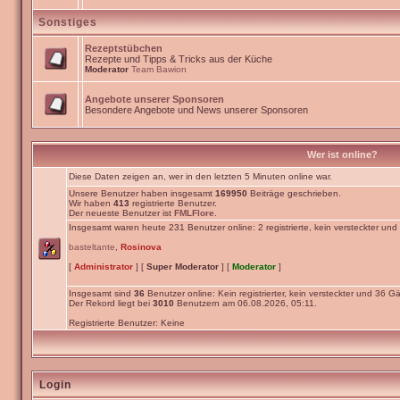
Sonstiges
Rezeptstübchen
Rezepte und Tipps & Tricks aus der Küche
Moderator
Team Bawion
Angebote unserer Sponsoren
Besondere Angebote und News unserer Sponsoren
Wer ist online?
Diese Daten zeigen an, wer in den letzten 5 Minuten online war.
Unsere Benutzer haben insgesamt
169950
Beiträge geschrieben.
Wir haben
413
registrierte Benutzer.
Der neueste Benutzer ist
FMLFlore
.
Insgesamt waren heute 231 Benutzer online: 2 registrierte, kein versteckter un
basteltante
,
Rosinova
[
Administrator
] [
Super Moderator
] [
Moderator
]
Insgesamt sind
36
Benutzer online: Kein registrierter, kein versteckter und 36 Gä
Der Rekord liegt bei
3010
Benutzern am 06.08.2026, 05:11.
Registrierte Benutzer: Keine
Login