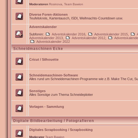
Moderatoren
Rosinova
,
Team Bawion
Diverse Foren-Aktionen
Teufelskreis, Kartentausch, ISDI, Weihnachts-Countdown usw.
Adventskalender
Subforen:
Adventskalender 2016
,
Adventskalender 2015
,
Adventskalender 2013
,
Adventskalender 2012
,
Adventskalende
Adventskalender 2022
Schneidmaschinen Ecke
Cricut / Silhouette
Schneidemaschinen-Software
Alles rund um Schneidemachinen-Programme wie z.B. Make The Cut, Sur
Sonstiges
Alles Sonstige zum Thema Schneideplotter
Vorlagen - Sammlung
Digitale Bildbearbeitung / Fotografieren
Digitales Scrapbooking / Scrapbooking
Moderator
Team Bawion