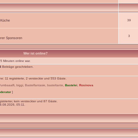
r Küche
39
3
rer Sponsoren
Wer ist online?
 5 Minuten online war.
4
Beiträge geschrieben.
: 11 registrierte, 2 versteckte und 553 Gäste.
Pumbaaalfi
,
biggi
,
Bastelfantasie
,
basteltante
,
Bastelei
,
Rosinova
derator
]
istrierter, kein versteckter und 87 Gäste.
.08.2026, 05:11.