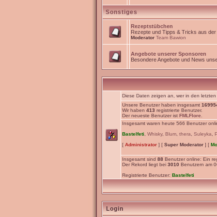
Sonstiges
Rezeptstübchen
Rezepte und Tipps & Tricks aus de
Moderator
Team Bawion
Angebote unserer Sponsoren
Besondere Angebote und News unse
Diese Daten zeigen an, wer in den letzten
Unsere Benutzer haben insgesamt
16995
Wir haben
413
registrierte Benutzer.
Der neueste Benutzer ist
FMLFlore
.
Insgesamt waren heute 566 Benutzer online
Bastelfeti
,
Whisky
,
Blum
,
thera
,
Suleyka
,
[
Administrator
] [
Super Moderator
] [
Mo
Insgesamt sind
88
Benutzer online: Ein reg
Der Rekord liegt bei
3010
Benutzern am 06
Registrierte Benutzer:
Bastelfeti
Login