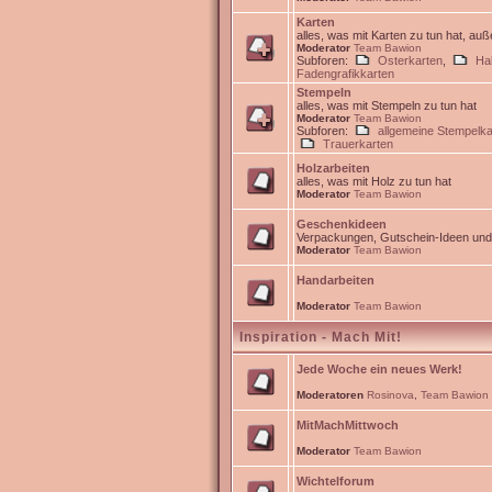
Karten
alles, was mit Karten zu tun hat, au
Moderator
Team Bawion
Subforen:
Osterkarten
,
Ha
Fadengrafikkarten
Stempeln
alles, was mit Stempeln zu tun hat
Moderator
Team Bawion
Subforen:
allgemeine Stempelka
Trauerkarten
Holzarbeiten
alles, was mit Holz zu tun hat
Moderator
Team Bawion
Geschenkideen
Verpackungen, Gutschein-Ideen un
Moderator
Team Bawion
Handarbeiten
Moderator
Team Bawion
Inspiration - Mach Mit!
Jede Woche ein neues Werk!
Moderatoren
Rosinova
,
Team Bawion
MitMachMittwoch
Moderator
Team Bawion
Wichtelforum