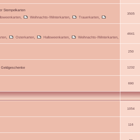
ßer Stempelkarten
3505
lloweenkarten
,
Weihnachts-/Winterkarten
,
Trauerkarten
,
4641
rten
,
Osterkarten
,
Halloweenkarten
,
Weihnachts-/Winterkarten
,
250
d Geldgeschenke
1232
690
1054
116