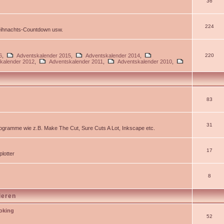
36
224
Weihnachts-Countdown usw.
6
,
Adventskalender 2015
,
Adventskalender 2014
,
220
kalender 2012
,
Adventskalender 2011
,
Adventskalender 2010
,
83
31
gramme wie z.B. Make The Cut, Sure Cuts A Lot, Inkscape etc.
17
lotter
8
ieren
ooking
52