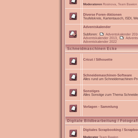
Moderatoren
Rosinova
,
Team Bawion
Diverse Foren-Aktionen
Teufelskreis, Kartentausch, ISDI, 
Adventskalender
Subforen:
Adventskalender 201
Adventskalender 2013
,
Advents
Adventskalender 2022
Schneidmaschinen Ecke
Cricut / Silhouette
Schneidemaschinen-Software
Alles rund um Schneidemachinen-Pro
Sonstiges
Alles Sonstige zum Thema Schneidep
Vorlagen - Sammlung
Digitale Bildbearbeitung / Fotograf
Digitales Scrapbooking / Scrapb
Moderator
Team Bawion