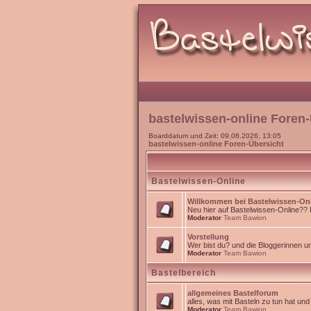
bastelwissen-online Foren-
Boarddatum und Zeit: 09.08.2026, 13:05
bastelwissen-online Foren-Übersicht
Bastelwissen-Online
Willkommen bei Bastelwissen-On
Neu hier auf Bastelwissen-Online?? Da
Moderator
Team Bawion
Vorstellung
Wer bist du? und die Bloggerinnen 
Moderator
Team Bawion
Bastelbereich
allgemeines Bastelforum
alles, was mit Basteln zu tun hat un
Moderator
Team Bawion