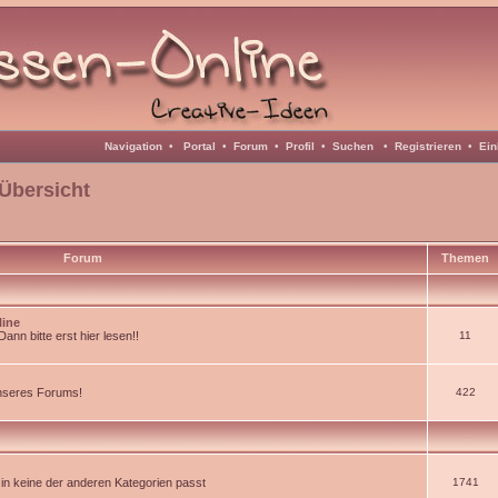
Navigation
•
Portal
•
Forum
•
Profil
•
Suchen
•
Registrieren
•
Ein
Übersicht
Forum
Themen
line
nn bitte erst hier lesen!!
11
unseres Forums!
422
d in keine der anderen Kategorien passt
1741