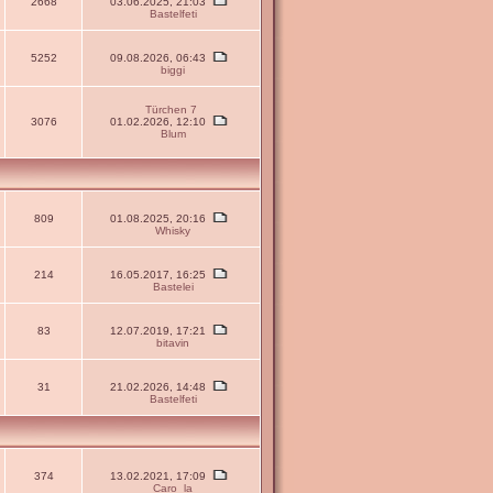
2668
03.06.2025, 21:03
Bastelfeti
5252
09.08.2026, 06:43
biggi
Türchen 7
3076
01.02.2026, 12:10
Blum
809
01.08.2025, 20:16
Whisky
214
16.05.2017, 16:25
Bastelei
83
12.07.2019, 17:21
bitavin
31
21.02.2026, 14:48
Bastelfeti
374
13.02.2021, 17:09
Caro_la