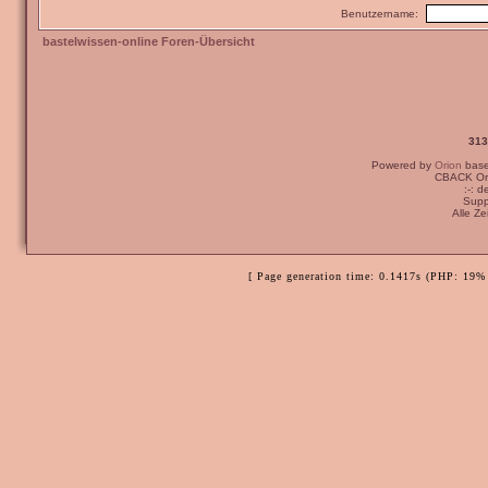
Benutzername:
bastelwissen-online Foren-Übersicht
313
Powered by
Orion
bas
CBACK Ori
:-: 
Supp
Alle Z
[ Page generation time: 0.1417s (PHP: 19% 