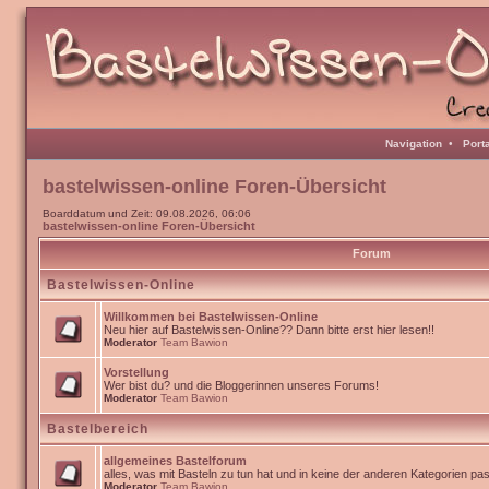
Navigation
•
Port
bastelwissen-online Foren-Übersicht
Boarddatum und Zeit: 09.08.2026, 06:06
bastelwissen-online Foren-Übersicht
Forum
Bastelwissen-Online
Willkommen bei Bastelwissen-Online
Neu hier auf Bastelwissen-Online?? Dann bitte erst hier lesen!!
Moderator
Team Bawion
Vorstellung
Wer bist du? und die Bloggerinnen unseres Forums!
Moderator
Team Bawion
Bastelbereich
allgemeines Bastelforum
alles, was mit Basteln zu tun hat und in keine der anderen Kategorien pa
Moderator
Team Bawion