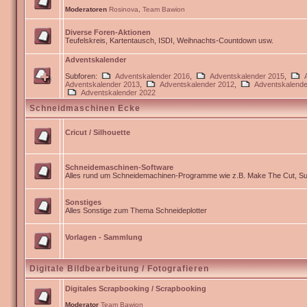
Moderatoren
Rosinova
,
Team Bawion
Diverse Foren-Aktionen
Teufelskreis, Kartentausch, ISDI, Weihnachts-Countdown usw.
Adventskalender
Subforen:
Adventskalender 2016
,
Adventskalender 2015
,
Adventskalender 2013
,
Adventskalender 2012
,
Adventskalende
Adventskalender 2022
Schneidmaschinen Ecke
Cricut / Silhouette
Schneidemaschinen-Software
Alles rund um Schneidemachinen-Programme wie z.B. Make The Cut, Sur
Sonstiges
Alles Sonstige zum Thema Schneideplotter
Vorlagen - Sammlung
Digitale Bildbearbeitung / Fotografieren
Digitales Scrapbooking / Scrapbooking
Moderator
Team Bawion