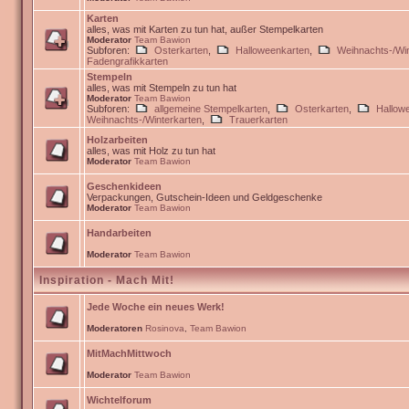
Karten
alles, was mit Karten zu tun hat, außer Stempelkarten
Moderator
Team Bawion
Subforen:
Osterkarten
,
Halloweenkarten
,
Weihnachts-/Win
Fadengrafikkarten
Stempeln
alles, was mit Stempeln zu tun hat
Moderator
Team Bawion
Subforen:
allgemeine Stempelkarten
,
Osterkarten
,
Hallow
Weihnachts-/Winterkarten
,
Trauerkarten
Holzarbeiten
alles, was mit Holz zu tun hat
Moderator
Team Bawion
Geschenkideen
Verpackungen, Gutschein-Ideen und Geldgeschenke
Moderator
Team Bawion
Handarbeiten
Moderator
Team Bawion
Inspiration - Mach Mit!
Jede Woche ein neues Werk!
Moderatoren
Rosinova
,
Team Bawion
MitMachMittwoch
Moderator
Team Bawion
Wichtelforum