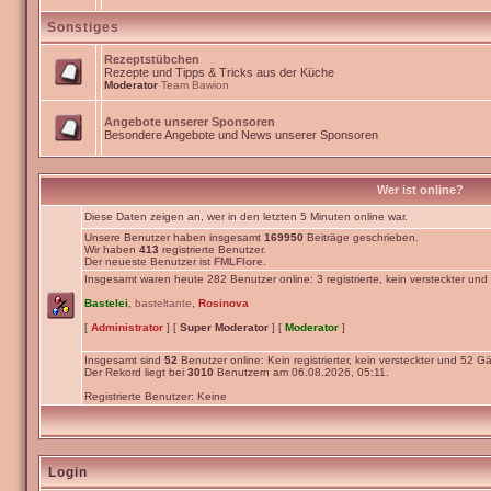
Sonstiges
Rezeptstübchen
Rezepte und Tipps & Tricks aus der Küche
Moderator
Team Bawion
Angebote unserer Sponsoren
Besondere Angebote und News unserer Sponsoren
Wer ist online?
Diese Daten zeigen an, wer in den letzten 5 Minuten online war.
Unsere Benutzer haben insgesamt
169950
Beiträge geschrieben.
Wir haben
413
registrierte Benutzer.
Der neueste Benutzer ist
FMLFlore
.
Insgesamt waren heute 282 Benutzer online: 3 registrierte, kein versteckter un
Bastelei
,
basteltante
,
Rosinova
[
Administrator
] [
Super Moderator
] [
Moderator
]
Insgesamt sind
52
Benutzer online: Kein registrierter, kein versteckter und 52 Gä
Der Rekord liegt bei
3010
Benutzern am 06.08.2026, 05:11.
Registrierte Benutzer: Keine
Login