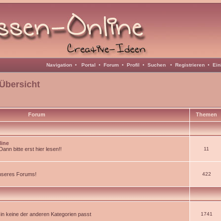
Navigation
•
Portal
•
Forum
•
Profil
•
Suchen
•
Registrieren
•
Ein
Übersicht
Forum
Themen
line
nn bitte erst hier lesen!!
11
unseres Forums!
422
d in keine der anderen Kategorien passt
1741