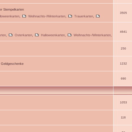
ßer Stempelkarten
3505
lloweenkarten
,
Weihnachts-/Winterkarten
,
Trauerkarten
,
4641
rten
,
Osterkarten
,
Halloweenkarten
,
Weihnachts-/Winterkarten
,
250
d Geldgeschenke
1232
690
1053
116