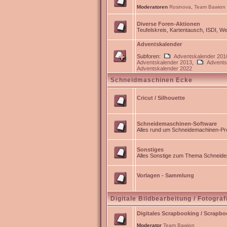
Moderatoren
Rosinova
,
Team Bawion
Diverse Foren-Aktionen
Teufelskreis, Kartentausch, ISDI, 
Adventskalender
Subforen:
Adventskalender 201
Adventskalender 2013
,
Advents
Adventskalender 2022
Schneidmaschinen Ecke
Cricut / Silhouette
Schneidemaschinen-Software
Alles rund um Schneidemachinen-Pro
Sonstiges
Alles Sonstige zum Thema Schneidep
Vorlagen - Sammlung
Digitale Bildbearbeitung / Fotograf
Digitales Scrapbooking / Scrapb
Moderator
Team Bawion