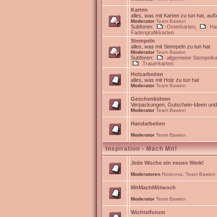
Karten
alles, was mit Karten zu tun hat, au
Moderator
Team Bawion
Subforen:
Osterkarten
,
Ha
Fadengrafikkarten
Stempeln
alles, was mit Stempeln zu tun hat
Moderator
Team Bawion
Subforen:
allgemeine Stempelka
Trauerkarten
Holzarbeiten
alles, was mit Holz zu tun hat
Moderator
Team Bawion
Geschenkideen
Verpackungen, Gutschein-Ideen un
Moderator
Team Bawion
Handarbeiten
Moderator
Team Bawion
Inspiration - Mach Mit!
Jede Woche ein neues Werk!
Moderatoren
Rosinova
,
Team Bawion
MitMachMittwoch
Moderator
Team Bawion
Wichtelforum