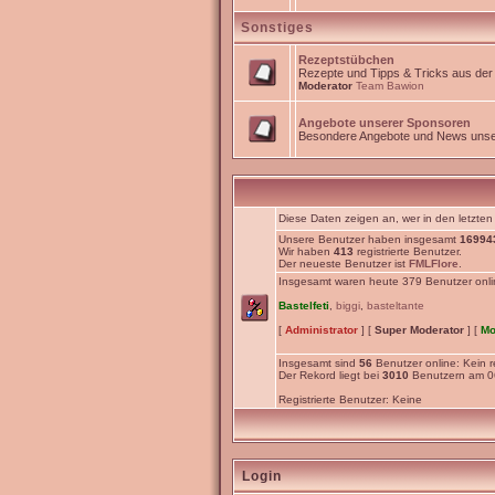
Sonstiges
Rezeptstübchen
Rezepte und Tipps & Tricks aus de
Moderator
Team Bawion
Angebote unserer Sponsoren
Besondere Angebote und News unse
Diese Daten zeigen an, wer in den letzten
Unsere Benutzer haben insgesamt
16994
Wir haben
413
registrierte Benutzer.
Der neueste Benutzer ist
FMLFlore
.
Insgesamt waren heute 379 Benutzer online
Bastelfeti
,
biggi
,
basteltante
[
Administrator
] [
Super Moderator
] [
Mo
Insgesamt sind
56
Benutzer online: Kein re
Der Rekord liegt bei
3010
Benutzern am 06
Registrierte Benutzer: Keine
Login