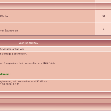
r Küche
39
3
rer Sponsoren
Wer ist online?
 5 Minuten online war.
3
Beiträge geschrieben.
: 3 registrierte, kein versteckter und 376 Gäste.
derator
]
gistrierter, kein versteckter und 56 Gäste.
.08.2026, 05:11.