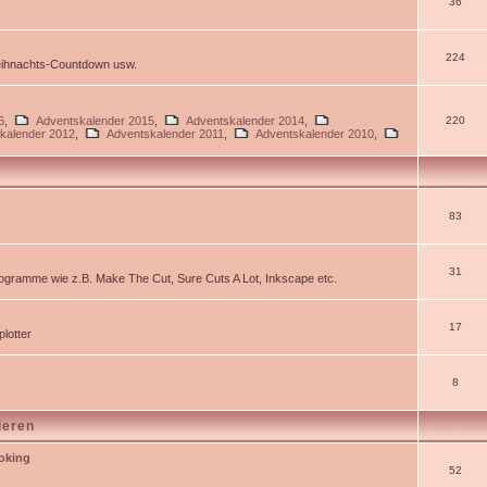
36
224
Weihnachts-Countdown usw.
6
,
Adventskalender 2015
,
Adventskalender 2014
,
220
kalender 2012
,
Adventskalender 2011
,
Adventskalender 2010
,
83
31
gramme wie z.B. Make The Cut, Sure Cuts A Lot, Inkscape etc.
17
lotter
8
ieren
ooking
52