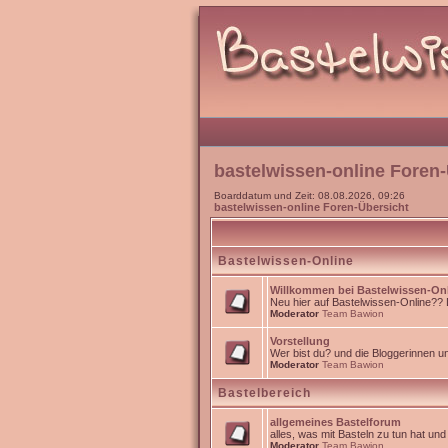
bastelwissen-online Foren-
Boarddatum und Zeit: 08.08.2026, 09:26
bastelwissen-online Foren-Übersicht
Bastelwissen-Online
Willkommen bei Bastelwissen-On
Neu hier auf Bastelwissen-Online?? Da
Moderator
Team Bawion
Vorstellung
Wer bist du? und die Bloggerinnen 
Moderator
Team Bawion
Bastelbereich
allgemeines Bastelforum
alles, was mit Basteln zu tun hat un
Moderator
Team Bawion