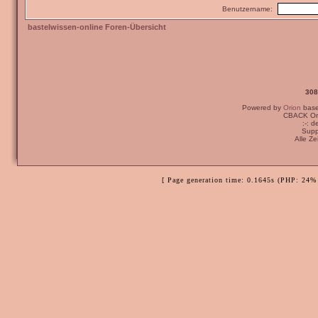
Benutzername:
bastelwissen-online Foren-Übersicht
308
Powered by
Orion
bas
CBACK Ori
:-: 
Supp
Alle Z
[ Page generation time: 0.1645s (PHP: 24% 