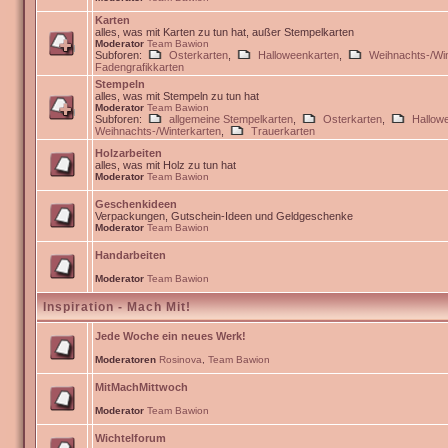
Karten
alles, was mit Karten zu tun hat, außer Stempelkarten
Moderator
Team Bawion
Subforen:
Osterkarten
,
Halloweenkarten
,
Weihnachts-/Win
Fadengrafikkarten
Stempeln
alles, was mit Stempeln zu tun hat
Moderator
Team Bawion
Subforen:
allgemeine Stempelkarten
,
Osterkarten
,
Hallow
Weihnachts-/Winterkarten
,
Trauerkarten
Holzarbeiten
alles, was mit Holz zu tun hat
Moderator
Team Bawion
Geschenkideen
Verpackungen, Gutschein-Ideen und Geldgeschenke
Moderator
Team Bawion
Handarbeiten
Moderator
Team Bawion
Inspiration - Mach Mit!
Jede Woche ein neues Werk!
Moderatoren
Rosinova
,
Team Bawion
MitMachMittwoch
Moderator
Team Bawion
Wichtelforum