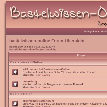
Navigation
•
Port
bastelwissen-online Foren-Übersicht
Boarddatum und Zeit: 08.08.2026, 20:40
bastelwissen-online Foren-Übersicht
Forum
Bastelwissen-Online
Willkommen bei Bastelwissen-Online
Neu hier auf Bastelwissen-Online?? Dann bitte erst hier lesen!!
Moderator
Team Bawion
Vorstellung
Wer bist du? und die Bloggerinnen unseres Forums!
Moderator
Team Bawion
Bastelbereich
allgemeines Bastelforum
alles, was mit Basteln zu tun hat und in keine der anderen Kategorien pa
Moderator
Team Bawion