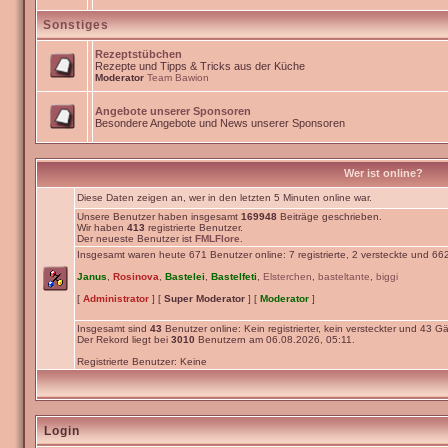
Sonstiges
Rezeptstübchen
Rezepte und Tipps & Tricks aus der Küche
Moderator
Team Bawion
Angebote unserer Sponsoren
Besondere Angebote und News unserer Sponsoren
Wer ist online?
Diese Daten zeigen an, wer in den letzten 5 Minuten online war.
Unsere Benutzer haben insgesamt
169948
Beiträge geschrieben.
Wir haben
413
registrierte Benutzer.
Der neueste Benutzer ist
FMLFlore
.
Insgesamt waren heute 671 Benutzer online: 7 registrierte, 2 versteckte und 66
Janus
,
Rosinova
,
Bastelei
,
Bastelfeti
,
Elsterchen
,
basteltante
,
biggi
[
Administrator
] [
Super Moderator
] [
Moderator
]
Insgesamt sind
43
Benutzer online: Kein registrierter, kein versteckter und 43 Gä
Der Rekord liegt bei
3010
Benutzern am 06.08.2026, 05:11.
Registrierte Benutzer: Keine
Login