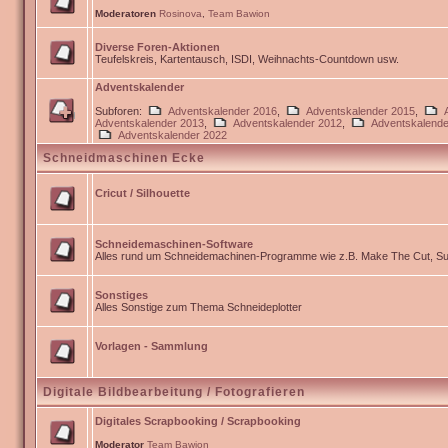
Moderatoren
Rosinova
,
Team Bawion
Diverse Foren-Aktionen
Teufelskreis, Kartentausch, ISDI, Weihnachts-Countdown usw.
Adventskalender
Subforen:
Adventskalender 2016
,
Adventskalender 2015
,
Adventskalender 2013
,
Adventskalender 2012
,
Adventskalende
Adventskalender 2022
Schneidmaschinen Ecke
Cricut / Silhouette
Schneidemaschinen-Software
Alles rund um Schneidemachinen-Programme wie z.B. Make The Cut, Sur
Sonstiges
Alles Sonstige zum Thema Schneideplotter
Vorlagen - Sammlung
Digitale Bildbearbeitung / Fotografieren
Digitales Scrapbooking / Scrapbooking
Moderator
Team Bawion