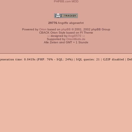
PHPBB.com MOD
29776
Angriffe abgewehrt
Powered by
Orion
based on
phpBB
© 2001, 2002 phpBB Group
CBACK Orion Style based on FI Theme
:-: designed by
Angi0570
:-:
Supported by
OrionMods.de
Alle Zeiten sind GMT + 1 Stunde
generation time: 0.0419s (PHP: 76% - SQL: 24%) | SQL queries: 21 | GZIP disabled | De