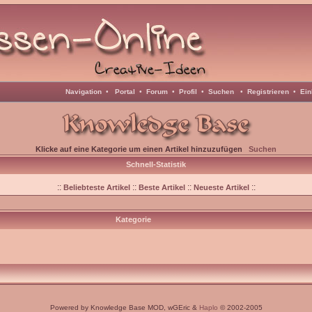
Navigation
•
Portal
•
Forum
•
Profil
•
Suchen
•
Registrieren
•
Ein
Klicke auf eine Kategorie um einen Artikel hinzuzufügen
Suchen
Schnell-Statistik
::
::
::
::
Beliebteste Artikel
Beste Artikel
Neueste Artikel
Kategorie
Powered by Knowledge Base MOD, wGEric &
Haplo
© 2002-2005