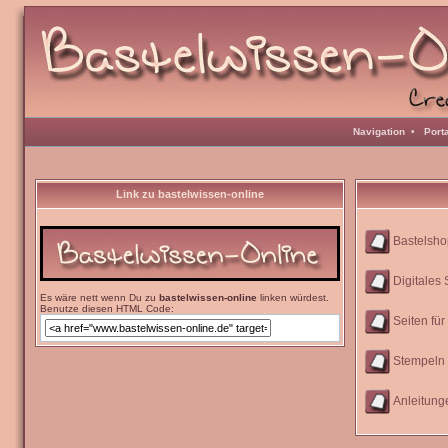
Navigation
•
Port
Link zu bastelwissen-online
Bastelsho
Digitales
Es wäre nett wenn Du zu
bastelwissen-online
linken würdest.
Benutze diesen HTML Code:
Seiten für
Stempeln
Anleitung