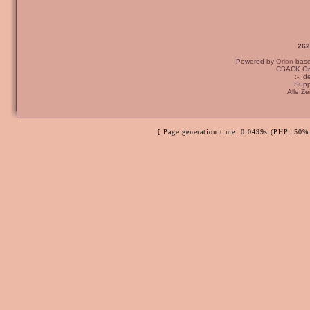
262
Powered by
Orion
bas
CBACK Ori
:-: 
Supp
Alle Z
[ Page generation time: 0.0499s (PHP: 50% 